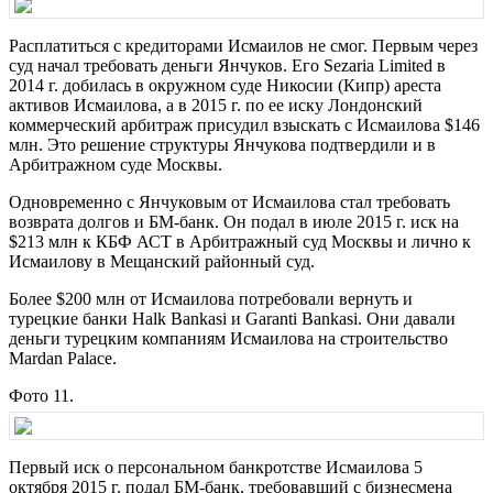
Расплатиться с кредиторами Исмаилов не смог. Первым через
суд начал требовать деньги Янчуков. Его Sezaria Limited в
2014 г. добилась в окружном суде Никосии (Кипр) ареста
активов Исмаилова, а в 2015 г. по ее иску Лондонский
коммерческий арбитраж присудил взыскать с Исмаилова $146
млн. Это решение структуры Янчукова подтвердили и в
Арбитражном суде Москвы.
Одновременно с Янчуковым от Исмаилова стал требовать
возврата долгов и БМ-банк. Он подал в июле 2015 г. иск на
$213 млн к КБФ АСТ в Арбитражный суд Москвы и лично к
Исмаилову в Мещанский районный суд.
Более $200 млн от Исмаилова потребовали вернуть и
турецкие банки Halk Bankasi и Garanti Bankasi. Они давали
деньги турецким компаниям Исмаилова на строительство
Mardan Palace.
Фото 11.
Первый иск о персональном банкротстве Исмаилова 5
октября 2015 г. подал БМ-банк, требовавший с бизнесмена