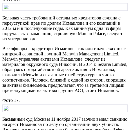
Большая часть требований остальных кредиторов связана с
переуступкой прав по долгам Исмаилова и его компаний в
2012-м и в последующие годы. Как минимум одна из фирм
поручалась за компанию, строившую Mardan Palace, следует
из материалов дела.
Все офшоры – кредиторы Исмаилова так или иначе связаны с
кипрской сервисной группой Menwin Management Limited.
Menwin управляла активами Исмаилова, следует из
материалов окружного суда Никосии. В 2014 г. Sezaria Limited,
обращаясь с ходатайством об аресте активов Исмаилова,
включила Menwin и связанные с ней структуры в число
соответчиков. Человек, близкий к одной из сторон, спорящих
за активы бизнесмена, предполагает, что за третьими лицами,
претендующими на активы группы АСТ, стоит Исмаилов.
Фото 17.
Басманный суд Москвы 11 ноября 2017 заочно выдал санкцию
на арест Исмаилова по делу об организации двух убийств.
Раньше в рамках этого же дела был арестован его брат Рафик