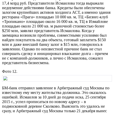
17,4 млрд руб. Представители Исмаилова тогда выражали
недоумение действиями банка. Кредиты были обеспечены
залогом крупнейших активов холдинга АСТ, а именно здания
ресторана «Прага» площадью 10 000 кв. м, ТЦ «Бизнес-клуб
«Тропикано» площадью около 16 000 кв. м, ТЦ в Измайлове
площадью около 21 000 кв. м рыночной стоимостью более
$250 млн, заявлял представитель Исмаилова. Когда у
заемщика возникли проблемы, совместными усилиями был
найден покупатель на два объекта, готовый заплатить $150
млн и даже внесший банку залог в $15 млн, говорилось в
заявлении. Однако по неизвестной причине банк не стал
совершать сделку и инициировал взыскание долга – причем
не с компаний-должников, а лично с Исмаилова, сожалел
представитель бизнесмена.
Фото 12.
БМ-банк отправил заявление в Арбитражный суд Москвы по
известному ему месту жительства должника. Это оказалось
ошибкой. Исмаилов за 10 дней до подачи иска, 25 сентября
2015 г., успел прописаться по новому адресу – в
подмосковной деревне Сколково. Выяснить это удалось не
сразу, и Арбитражный суд Москвы только 21 декабря вынес