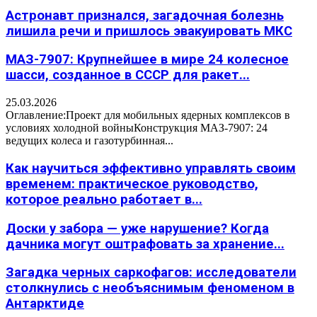
Астронавт признался, загадочная болезнь
лишила речи и пришлось эвакуировать МКС
МАЗ-7907: Крупнейшее в мире 24 колесное
шасси, созданное в СССР для ракет...
25.03.2026
Оглавление:Проект для мобильных ядерных комплексов в
условиях холодной войныКонструкция МАЗ-7907: 24
ведущих колеса и газотурбинная...
Как научиться эффективно управлять своим
временем: практическое руководство,
которое реально работает в...
Доски у забора — уже нарушение? Когда
дачника могут оштрафовать за хранение...
Загадка черных саркофагов: исследователи
столкнулись с необъяснимым феноменом в
Антарктиде