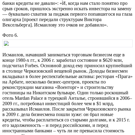
банки кредиты не давали»: «И, когда нам стало понятно про
срыв сроков, пришлось экстренно искать инвестора на замену
— буквально схватив за пиджак первого попавшегося на глаза
олигарха [проект передали структурам Виктора
Вексельберга]. Исмаилову это очков не добавило».
Фото 6.
Исмаилов, начавший заниматься торговым бизнесом еще в
конце 1980-х гг., к 2006 г. заработал состояние в $620 млн,
подсчитал Forbes. Основной доход ему приносил крупнейший
в столице Черкизовский вещевой рынок. Доходы бизнесмен
вкладывал в более респектабельные активы: ресторан «Прага»
на Арбате, несколько бизнес-центров, проекты по
реконструкции магазина «Военторг» и строительству
гостиницы на Никитском бульваре. Один только роскошный
отель Mardan Palace в турецкой Анталье, строившийся в 2006–
2009 гг., потребовал инвестиций более чем в $1 млрд,
рассказывал Исмаилов. После закрытия Черкизовского рынка
в 2009 г. дела бизнесмена пошли хуже: он брал новые
кредиты, чтобы расплатиться со старыми долгами, и к 2015 г.
его задолженность – и перед российскими, и перед
иностранными банками – чуть ли не превысила стоимость