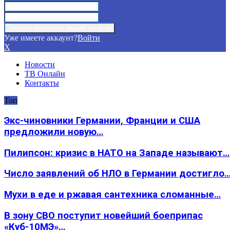
Уже имеете аккаунт?
Войти
X
Новости
ТВ Онлайн
Контакты
Топ
Экс-чиновники Германии, Франции и США
предложили новую…
Пилипсон: кризис в НАТО на Западе называют…
Число заявлений об НЛО в Германии достигло
Мухи в еде и ржавая сантехника сломанные…
В зону СВО поступит новейший боеприпас
«Куб-10МЭ»…