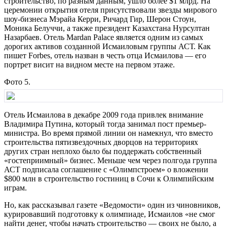
строительство, по разным данным, ушло более $1 млрд. На
церемонии открытия отеля присутствовали звезды мирового
шоу-бизнеса Мэрайа Керри, Ричард Гир, Шерон Стоун,
Моника Белуччи, а также президент Казахстана Нурсултан
Назарбаев. Отель Mardan Palace является одним из самых
дорогих активов созданной Исмаиловым группы АСТ. Как
пишет Forbes, отель назван в честь отца Исмаилова — его
портрет висит на видном месте на первом этаже.
Фото 5.
Отель Исмаилова в декабре 2009 года привлек внимание
Владимира Путина, который тогда занимал пост премьер-
министра. Во время прямой линии он намекнул, что вместо
строительства пятизвездочных дворцов на территориях
других стран неплохо было бы поддержать собственный
«гостеприимный» бизнес. Мень​ше чем через полгода группа
АСТ подписала соглашение с «Олимпстроем» о вложении
$800 млн в строительство гостиниц в Сочи к Олимпийским
играм.
Но, как рассказывал газете «Ведомости» один из чиновников,
курировавший подготовку к олимпиаде, Исмаилов «не смог
найти денег, чтобы начать строительство — своих не было, а