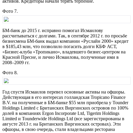
активов. Кредиторы начали терять терпение.
Фото 7.
БМ-банк до 2015 г. исправно помогал Исмаилову
рассчитываться с долгами. Так, в сентябре 2012 г. по просьбе
бизнесмена БМ-банк выдал компании «Руслайн 2000» кредит
в $185,43 млн, что позволило погасить долги КБФ АСТ,
«Бизнес-клуба «Тропикано», владевшего бизнес-центром на
Красной Пресне, и лично Исмаилова, полученные ими в
2008–2009 гг.
Фото 8.
Год спустя Исмаилов перевел основные активы на офшоры.
Действующая в его интересах голландская Tropicano Finance
B.V. на полученные в БМ-банке $55 млн приобрела у Tounder
Holdings Limited с Британских Виргинских островов по 100%
долей в компаниях Ergon Incorporate Ltd, Tigerim Holdings
Limited и Tounderwide Holdings Ltd (все зарегистрированы в
августе 2013 г. на Британских Виргинских островах). Эти
офшоры, в свою очередь, стали владельцами ресторана