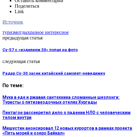
Оставить комментарий
Поделиться
Link
Источник
туризм
отдых
разное интересное
предыдущая статья
Су-57 с «изделием 30» попал на фото
следующая статья
Радар Су-30 засек китайский самолет-невидимку
По теме:
Мухи в еде и ржавая сантехника сломанные шезлонги:
Туристы о пятизвездочных отелях Хургады
Пентагон рассекретил дело о падении НЛО с человеческим
телом внутри
Мишустин анонсировал 12 новых курортов в рамках проекта
«Пять морей и озеро Байкал»