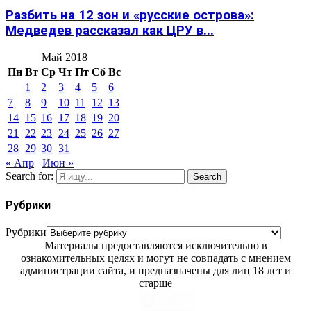
Разбить на 12 зон и «русские острова»:
Медведев рассказал как ЦРУ в...
Май 2018
Пн
Вт
Ср
Чт
Пт
Сб
Вс
1
2
3
4
5
6
7
8
9
10
11
12
13
14
15
16
17
18
19
20
21
22
23
24
25
26
27
28
29
30
31
« Апр
Июн »
Search for:
Search
Рубрики
Рубрики
Материалы предоставляются исключительно в
ознакомительных целях и могут не совпадать с мнением
администрации сайта, и предназначены для лиц 18 лет и
старше