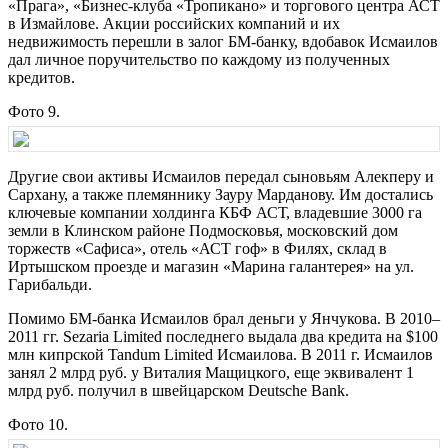
«Прага», «Бизнес-клуба «Тропикано» и торгового центра АСТ
в Измайлове. Акции российских компаний и их
недвижимость перешли в залог БМ-банку, вдобавок Исмаилов
дал личное поручительство по каждому из полученных
кредитов.
Фото 9.
Другие свои активы Исмаилов передал сыновьям Алекперу и
Сархану, а также племяннику Зауру Марданову. Им достались
ключевые компании холдинга КБФ АСТ, владевшие 3000 га
земли в Клинском районе Подмосковья, московский дом
торжеств «Сафиса», отель «АСТ гоф» в Филях, склад в
Иртышском проезде и магазин «Марина галантерея» на ул.
Гарибальди.
Помимо БМ-банка Исмаилов брал деньги у Янчукова. В 2010–
2011 гг. Sezaria Limited последнего выдала два кредита на $100
млн кипрской Tandum Limited Исмаилова. В 2011 г. Исмаилов
занял 2 млрд руб. у Виталия Мащицкого, еще эквивалент 1
млрд руб. получил в швейцарском Deutsche Bank.
Фото 10.