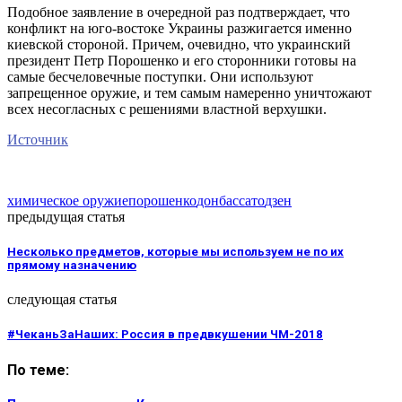
Подобное заявление в очередной раз подтверждает, что
конфликт на юго-востоке Украины разжигается именно
киевской стороной. Причем, очевидно, что украинский
президент Петр Порошенко и его сторонники готовы на
самые бесчеловечные поступки. Они используют
запрещенное оружие, и тем самым намеренно уничтожают
всех несогласных с решениями властной верхушки.
Источник
химическое оружие
порошенко
донбасс
ато
дзен
предыдущая статья
Несколько предметов, которые мы используем не по их
прямому назначению
следующая статья
#ЧеканьЗаНаших: Россия в предвкушении ЧМ-2018
По теме: