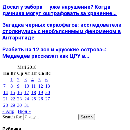
Доски у забора — уже нарушение? Когда
дачника могут оштрафовать за хранение...
Загадка черных саркофагов: исследователи
столкнулись с необъяснимым феноменом в
Антарктиде
Разбить на 12 зон и «русские острова»:
Медведев рассказал как ЦРУ в...
Май 2018
Пн
Вт
Ср
Чт
Пт
Сб
Вс
1
2
3
4
5
6
7
8
9
10
11
12
13
14
15
16
17
18
19
20
21
22
23
24
25
26
27
28
29
30
31
« Апр
Июн »
Search for:
Search
Рубрики