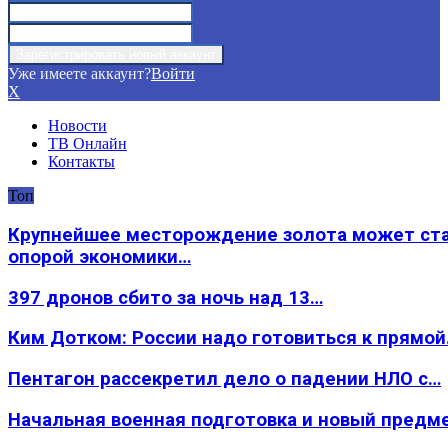
Уже имеете аккаунт?
Войти
X
Новости
ТВ Онлайн
Контакты
Топ
Крупнейшее месторождение золота может ст
опорой экономики…
397 дронов сбито за ночь над 13…
Ким Дотком: России надо готовиться к прямо
Пентагон рассекретил дело о падении НЛО с…
Начальная военная подготовка и новый предм