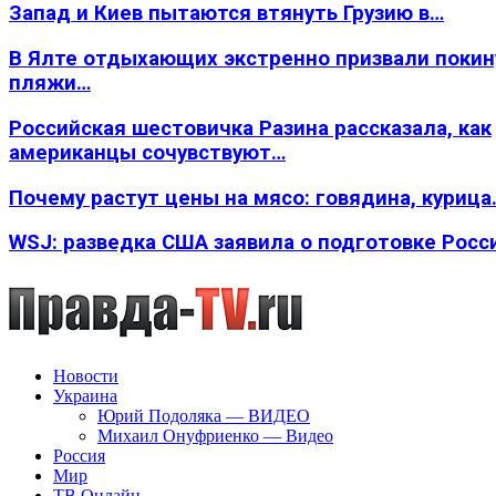
Запад и Киев пытаются втянуть Грузию в…
В Ялте отдыхающих экстренно призвали покин
пляжи…
Российская шестовичка Разина рассказала, как
американцы сочувствуют…
Почему растут цены на мясо: говядина, курица
WSJ: разведка США заявила о подготовке Росс
Новости
Украина
Юрий Подоляка — ВИДЕО
Михаил Онуфриенко — Видео
Россия
Мир
ТВ Онлайн