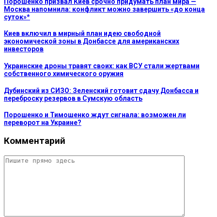
Порошенко призвал Киев срочно придумать план мира —
Москва напомнила: конфликт можно завершить «до конца
суток»*
Киев включил в мирный план идею свободной
экономической зоны в Донбассе для американских
инвесторов
Украинские дроны травят своих: как ВСУ стали жертвами
собственного химического оружия
Дубинский из СИЗО: Зеленский готовит сдачу Донбасса и
переброску резервов в Сумскую область
Порошенко и Тимошенко ждут сигнала: возможен ли
переворот на Украине?
Комментарий