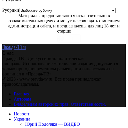
Рубрики
Материалы предоставляются исключительно в
ознакомительных целях и могут не совпадать с мнением
администрации сайта, и предназначены для лиц 18 лет и
старше
Правда-ТВ.ru
О нас
Правда-ТВ - Дискуссионно политическая
площадка.Использование материалов издания допускается
только при одновременном размещении гиперссылки на
оригинал в «Правда-ТВ»
@2023 - www.pravda-tv.ru. Все права принадлежат
правообладателям.
Главная
Авторам
Владельцам авторских прав. Ответственности.
Новости
Украина
Юрий Подоляка — ВИДЕО