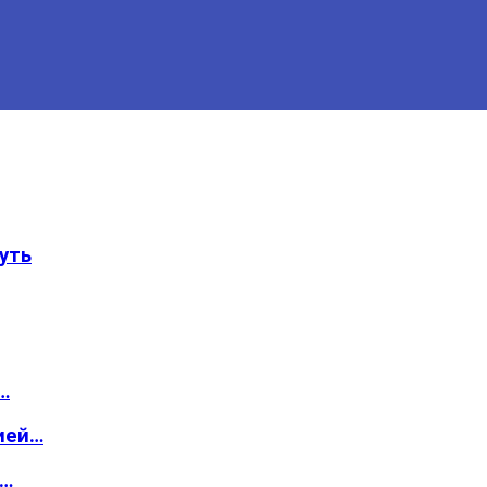
уть
…
ией…
о…