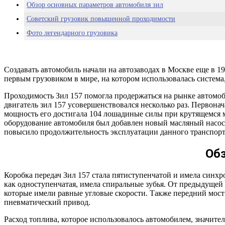
Обзор основных параметров автомобиля зил
Советский грузовик повышенной проходимости
Фото легендарного грузовика
Создавать автомобиль начали на автозаводах в Москве еще в 1
первым грузовиком в мире, на котором использовалась система
Проходимость Зил 157 помогла продержаться на рынке автомоб
двигатель зил 157 усовершенствовался несколько раз. Первона
мощность его достигала 104 лошадиные силы при крутящемся 
оборудование автомобиля был добавлен новый масляный насос и
повысило продолжительность эксплуатации данного транспорт
Об
Коробка передач Зил 157 стала пятиступенчатой и имела синхрон
как одноступенчатая, имела спиральные зубья. От предыдущей
которые имели равные угловые скорости. Также передний мост 
пневматический привод.
Расход топлива, которое использовалось автомобилем, значите