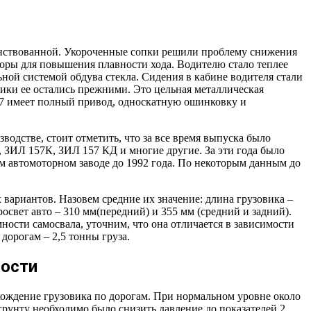
шенствованной. Укороченные сопки решили проблему снижения
торы для повышения плавности хода. Водителю стало теплее
ной системой обдува стекла. Сидения в кабине водителя стали
ики ее остались прежними. Это цельная металлическая
57 имеет полный привод, односкатную ошинковку и
водстве, стоит отметить, что за все время выпуска было
 ЗИЛ 157К, ЗИЛ 157 КД и многие другие. За эти года было
м автомоторном заводе до 1992 года. По некоторым данным до
вариантов. Назовем средние их значение: длина грузовика –
освет авто – 310 мм(передний) и 355 мм (средний и задний).
ности самосвала, уточним, что она отличается в зависимости
дорогам – 2,5 тонны груза.
мости
рохождение грузовика по дорогам. При нормальном уровне около
грунту необходимо было снизить давление до показателей 2