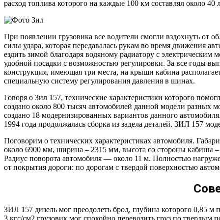
расход топлива которого на каждые 100 км составлял около 40 
При появлении грузовика все водители смогли вздохнуть от о
силы удара, которая передавалась рукам во время движения ав
ездить зимой благодаря водяному радиатору с электрическим м
удобной посадки с возможностью регулировки. За все годы вы
конструкция, имеющая три места, на крыши кабина располагае
специальную систему регулирования давления в шинах.
Говоря о Зил 157, технические характеристики которого помогл
создано около 800 тысяч автомобилей данной модели разных м
создано 18 модернизированных вариантов данного автомобиля.
1994 года продолжалась сборка из задела деталей. ЗИЛ 157 мод
Поговорим о технических характеристиках автомобиля. Габари
около 6900 мм, ширина – 2315 мм, высота со стороны кабины –
Радиус поворота автомобиля — около 11 м. Полностью нагружен
от покрытия дороги: по дорогам с твердой поверхностью автомо
Сове
ЗИЛ 157 дизель мог преодолеть брод, глубина которого 0,85 м
3 кгс/см2 грузовик мог спокойно перевозить груз по твердым