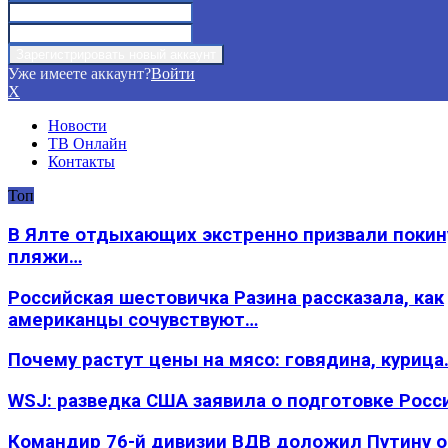
Уже имеете аккаунт?
Войти
X
Новости
ТВ Онлайн
Контакты
Топ
В Ялте отдыхающих экстренно призвали покин
пляжи…
Российская шестовичка Разина рассказала, как
американцы сочувствуют…
Почему растут цены на мясо: говядина, курица
WSJ: разведка США заявила о подготовке Росс
Командир 76-й дивизии ВДВ доложил Путину 