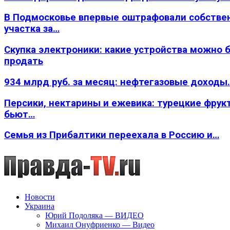
В Подмосковье впервые оштрафовали собстве
участка за…
Скупка электроники: какие устройства можно 
продать
934 млрд руб. за месяц: нефтегазовые доходы
Персики, нектарины и ежевика: турецкие фрук
бьют…
Семья из Прибалтики переехала в Россию и…
Новости
Украина
Юрий Подоляка — ВИДЕО
Михаил Онуфриенко — Видео