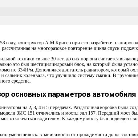
958 году, конструктор А.М.Кригер при его разработке планиров
, рассчитанная на многоразовое повторение цикла спуск-подкачка
ильной техники свыше 30 лет, до сих пор она считается выдающ
чально это был шестицилиндровый блок, на который была устано
моменте 334Н/м. Дополнялся двигатель радиатором, который ох
 сальник коленвала, что улучшило систему смазки. В грузовике
ного средства.
зор основных параметров автомобиля 
изаторы на 2, 3, 4 и 5 передачах. Раздаточная коробка была соз
 модели ЗИС 151 отличались и мосты зил 157. Передний мост б
мог отключаться водителем. К каждому мосту был подведен свой
льно уменьшилось: в зависимости от проходимости дорог состави