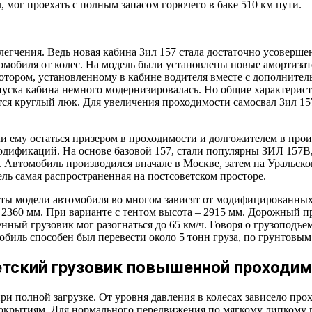
л, мог проехать с полным запасом горючего в баке 510 км пути.
блегчения. Ведь новая кабина Зил 157 стала достаточно усовер
томобиля от колес. На модель были установлены новые амортиза
отором, установленному в кабине водителя вместе с дополнитель
пуска кабина немного модернизировалась. Но общие характерист
тся круглый люк. Для увеличения проходимости самосвал Зил 1
и ему остаться призером в проходимости и долгожителем в произ
одификаций. На основе базовой 157, стали популярны ЗИЛ 157В,
 Автомобиль производился вначале в Москве, затем на Уральско
ель самая распространенная на постсоветском просторе.
ты модели автомобиля во многом зависят от модифицированных 
 2360 мм. При варианте с тентом высота – 2915 мм. Дорожный пр
ный грузовик мог разогнаться до 65 км/ч. Говоря о грузоподъем
биль способен был перевести около 5 тонн груза, по грунтовым 
тский грузовик повышенной проходи
 при полной загрузке. От уровня давления в колесах зависело п
 покрытиям. Для нормального передвижения по мягкому липкому 