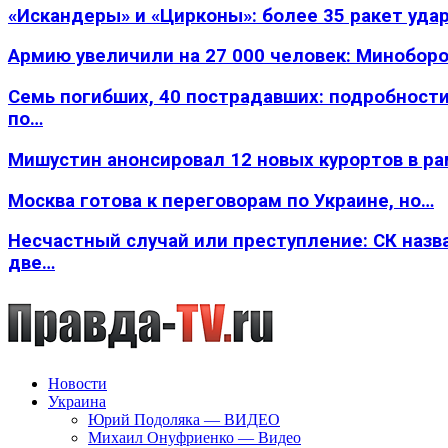
«Искандеры» и «Цирконы»: более 35 ракет уда
Армию увеличили на 27 000 человек: Минобор
Семь погибших, 40 пострадавших: подробности
по…
Мишустин анонсировал 12 новых курортов в р
Москва готова к переговорам по Украине, но…
Несчастный случай или преступление: СК назв
две…
Новости
Украина
Юрий Подоляка — ВИДЕО
Михаил Онуфриенко — Видео