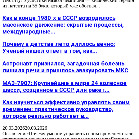
Институт Русистики назвал чемпиона — химический термин
из патента на 55 букв, который уже обогнал...
Как в конце 1980-х в СССР возродилось
масонское движение: скрытые процессы,
международные...
Почему в детстве лето длилось вечно:
Учёный нашёл ответ в том, как...
Астронавт признался, загадочная болезнь
лишила речи и пришлось эвакуировать МКС
МАЗ-7907: Крупнейшее в мире 24 колесное
шасси, созданное в СССР для ракет...
Как научиться эффективно управлять своим
временем: практическое руководство,
которое реально работает в...
20.03.2026
20.03.2026
Оглавление:Почему умение управлять своим временем стало