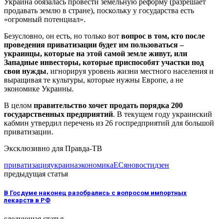
Украина обязалась провести земельную реформу (разрешает
продавать землю в стране), поскольку у государства есть
«огромный потенциал».
Безусловно, он есть, но только вот
вопрос в том, кто после
проведения приватизации будет им пользоваться –
украинцы, которые на этой самой земле живут, или
Западные инвесторы, которые приспособят участки под
свои нужды
, игнорируя уровень жизни местного населения и
выращивая те культуры, которые нужны Европе, а не
экономике Украины.
В целом
правительство хочет продать порядка 200
государственных предприятий
. В текущем году украинский
кабмин утвердил перечень из 26 госпредприятий для большой
приватизации.
Эксклюзивно для Правда-ТВ
приватизация
украина
экономика
ЕС
яновости
дзен
предыдущая статья
В Госдуме наконец разобрались с вопросом импортных
лекарств в РФ
следующая статья