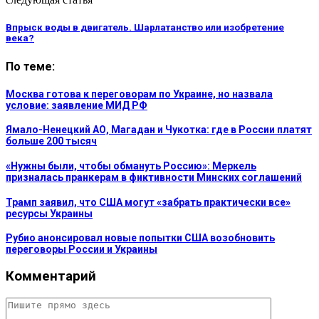
Впрыск воды в двигатель. Шарлатанство или изобретение
века?
По теме:
Москва готова к переговорам по Украине, но назвала
условие: заявление МИД РФ
Ямало-Ненецкий АО, Магадан и Чукотка: где в России платят
больше 200 тысяч
«Нужны были, чтобы обмануть Россию»: Меркель
призналась пранкерам в фиктивности Минских соглашений
Трамп заявил, что США могут «забрать практически все»
ресурсы Украины
Рубио анонсировал новые попытки США возобновить
переговоры России и Украины
Комментарий