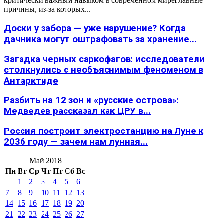
критически важным навыком в современном миреГлавные
причины, из-за которых...
Доски у забора — уже нарушение? Когда
дачника могут оштрафовать за хранение...
Загадка черных саркофагов: исследователи
столкнулись с необъяснимым феноменом в
Антарктиде
Разбить на 12 зон и «русские острова»:
Медведев рассказал как ЦРУ в...
Россия построит электростанцию на Луне к
2036 году — зачем нам лунная...
Май 2018
Пн
Вт
Ср
Чт
Пт
Сб
Вс
1
2
3
4
5
6
7
8
9
10
11
12
13
14
15
16
17
18
19
20
21
22
23
24
25
26
27