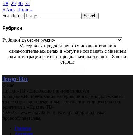
28
29
30
31
« Апр
Июн »
Search for:
Search
Рубрики
Рубрики
Материалы предоставляются исключительно в
ознакомительных целях и могут не совпадать с мнением
администрации сайта, и предназначены для лиц 18 лет и
старше
Правда-ТВ.ru
О нас
Правда-ТВ - Дискуссионно политическая
площадка.Использование материалов издания допускается
только при одновременном размещении гиперссылки на
оригинал в «Правда-ТВ»
@2023 - www.pravda-tv.ru. Все права принадлежат
правообладателям.
Главная
Авторам