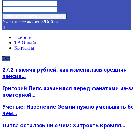
Уже имеете аккаунт?
Войти
X
Новости
ТВ Онлайн
Контакты
Топ
27,2 тысячи рублей: как изменилась средняя
пенсия…
Григорий Лепс извинился перед фанатами из-з
повторной…
Ученые: Население Земли нужно уменьшить б
чем…
Литва осталась ни с чем: Хитрость Кремля…