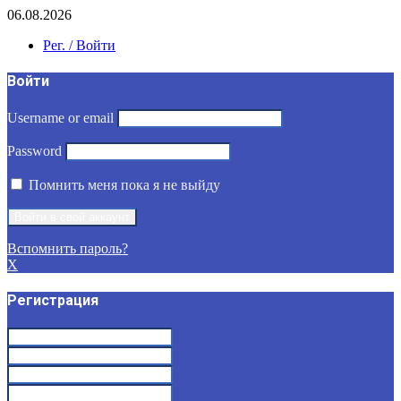
06.08.2026
Рег. / Войти
Войти
Username or email
Password
Помнить меня пока я не выйду
Вспомнить пароль?
X
Регистрация