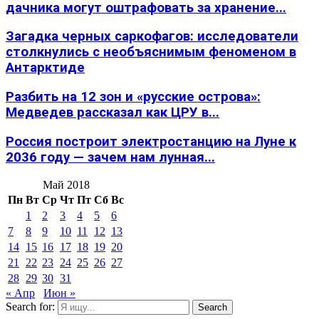
дачника могут оштрафовать за хранение...
Загадка черных саркофагов: исследователи
столкнулись с необъяснимым феноменом в
Антарктиде
Разбить на 12 зон и «русские острова»:
Медведев рассказал как ЦРУ в...
Россия построит электростанцию на Луне к
2036 году — зачем нам лунная...
Май 2018
Пн
Вт
Ср
Чт
Пт
Сб
Вс
1
2
3
4
5
6
7
8
9
10
11
12
13
14
15
16
17
18
19
20
21
22
23
24
25
26
27
28
29
30
31
« Апр
Июн »
Search for:
Search