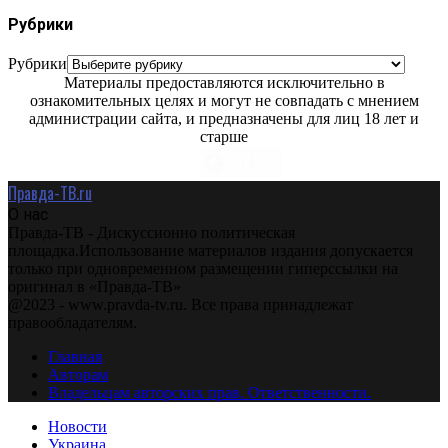
Рубрики
Рубрики
Материалы предоставляются исключительно в
ознакомительных целях и могут не совпадать с мнением
администрации сайта, и предназначены для лиц 18 лет и
старше
Правда-ТВ.ru
О нас
Правда-ТВ - Дискуссионно политическая
площадка.Использование материалов издания допускается
только при одновременном размещении гиперссылки на
оригинал в «Правда-ТВ»
@2023 - www.pravda-tv.ru. Все права принадлежат
правообладателям.
Главная
Авторам
Владельцам авторских прав. Ответственности.
Новости
Украина