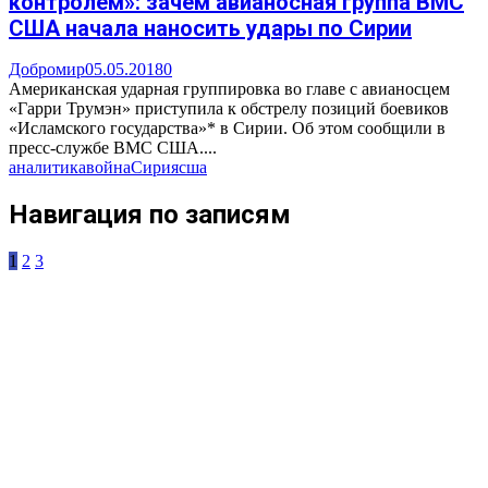
контролем»: зачем авианосная группа ВМС
США начала наносить удары по Сирии
Добромир
05.05.2018
0
Американская ударная группировка во главе с авианосцем
«Гарри Трумэн» приступила к обстрелу позиций боевиков
«Исламского государства»* в Сирии. Об этом сообщили в
пресс-службе ВМС США....
аналитика
война
Сирия
сша
Навигация по записям
1
2
3