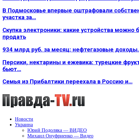
В Подмосковье впервые оштрафовали собстве
участка за…
Скупка электроники: какие устройства можно 
продать
934 млрд руб. за месяц: нефтегазовые доходы
Персики, нектарины и ежевика: турецкие фрук
бьют…
Семья из Прибалтики переехала в Россию и…
Новости
Украина
Юрий Подоляка — ВИДЕО
Михаил Онуфриенко — Видео