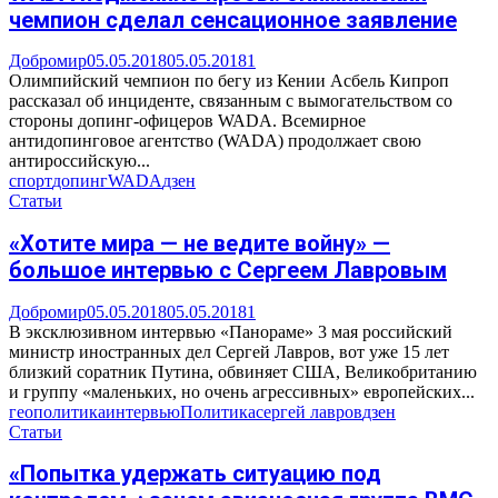
чемпион сделал сенсационное заявление
Добромир
05.05.2018
05.05.2018
1
Олимпийский чемпион по бегу из Кении Асбель Кипроп
рассказал об инциденте, связанным с вымогательством со
стороны допинг-офицеров WADA. Всемирное
антидопинговое агентство (WADA) продолжает свою
антироссийскую...
спорт
допинг
WADA
дзен
Статьи
«Хотите мира — не ведите войну» —
большое интервью с Сергеем Лавровым
Добромир
05.05.2018
05.05.2018
1
В эксклюзивном интервью «Панораме» 3 мая российский
министр иностранных дел Сергей Лавров, вот уже 15 лет
близкий соратник Путина, обвиняет США, Великобританию
и группу «маленьких, но очень агрессивных» европейских...
геополитика
интервью
Политика
сергей лавров
дзен
Статьи
«Попытка удержать ситуацию под