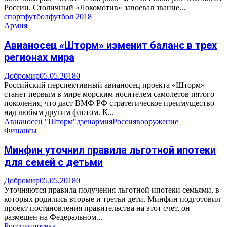
России. Столичный «Локомотив» завоевал звание...
спорт
футбол
футбол 2018
Армия
Авианосец «Шторм» изменит баланс в трех
регионах мира
Добромир
05.05.2018
0
Российский перспективный авианосец проекта «Шторм»
станет первым в мире морским носителем самолетов пятого
поколения, что даст ВМФ РФ стратегическое преимущество
над любым другим флотом. К...
Авианосец "Шторм"
дзен
армия
Россия
вооружение
Финансы
Минфин уточнил правила льготной ипотеки
для семей с детьми
Добромир
05.05.2018
0
Уточняются правила получения льготной ипотеки семьями, в
которых родились вторые и третьи дети. Минфин подготовил
проект постановления правительства на этот счет, он
размещен на Федеральном...
Россия
ипотека