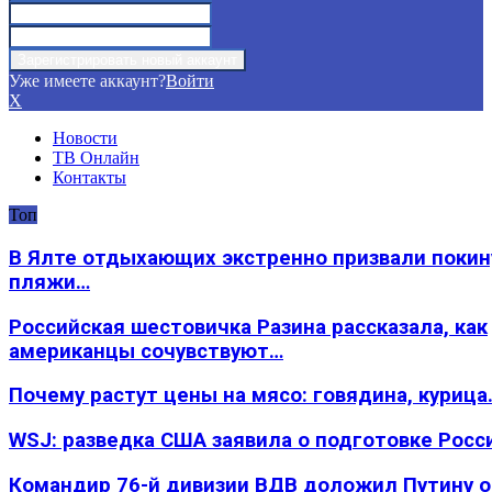
Уже имеете аккаунт?
Войти
X
Новости
ТВ Онлайн
Контакты
Топ
В Ялте отдыхающих экстренно призвали покин
пляжи…
Российская шестовичка Разина рассказала, как
американцы сочувствуют…
Почему растут цены на мясо: говядина, курица
WSJ: разведка США заявила о подготовке Росс
Командир 76-й дивизии ВДВ доложил Путину 