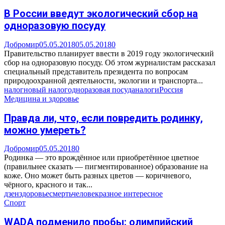
В России введут экологический сбор на
одноразовую посуду
Добромир
05.05.2018
05.05.2018
0
Правительство планирует ввести в 2019 году экологический
сбор на одноразовую посуду. Об этом журналистам рассказал
специальный представитель президента по вопросам
природоохранной деятельности, экологии и транспорта...
налог
новый налог
одноразовая посуда
налоги
Россия
Медицина и здоровье
Правда ли, что, если повредить родинку,
можно умереть?
Добромир
05.05.2018
0
Родинка — это врождённое или приобретённое цветное
(правильнее сказать — пигментированное) образование на
коже. Оно может быть разных цветов — коричневого,
чёрного, красного и так...
дзен
здоровье
смерть
человек
разное интересное
Спорт
WADA подменило пробы: олимпийский