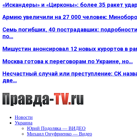
«Искандеры» и «Цирконы»: более 35 ракет уда
Армию увеличили на 27 000 человек: Минобор
Семь погибших, 40 пострадавших: подробности
по…
Мишустин анонсировал 12 новых курортов в р
Москва готова к переговорам по Украине, но…
Несчастный случай или преступление: СК назв
две…
Новости
Украина
Юрий Подоляка — ВИДЕО
Михаил Онуфриенко — Видео