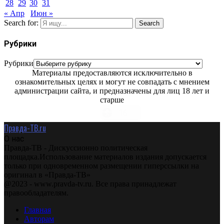
28
29
30
31
« Апр
Июн »
Search for:
Search
Рубрики
Рубрики
Материалы предоставляются исключительно в
ознакомительных целях и могут не совпадать с мнением
администрации сайта, и предназначены для лиц 18 лет и
старше
Правда-ТВ.ru
О нас
Правда-ТВ - Дискуссионно политическая
площадка.Использование материалов издания допускается
только при одновременном размещении гиперссылки на
оригинал в «Правда-ТВ»
@2023 - www.pravda-tv.ru. Все права принадлежат
правообладателям.
Главная
Авторам