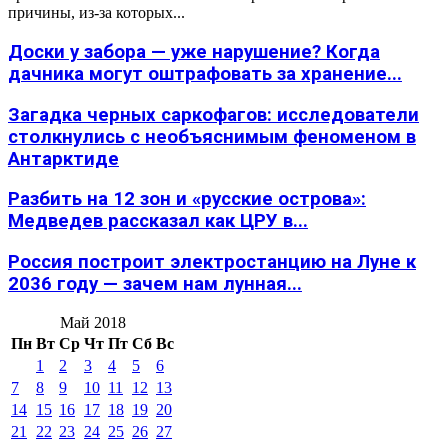
причины, из-за которых...
Доски у забора — уже нарушение? Когда
дачника могут оштрафовать за хранение...
Загадка черных саркофагов: исследователи
столкнулись с необъяснимым феноменом в
Антарктиде
Разбить на 12 зон и «русские острова»:
Медведев рассказал как ЦРУ в...
Россия построит электростанцию на Луне к
2036 году — зачем нам лунная...
Май 2018
Пн
Вт
Ср
Чт
Пт
Сб
Вс
1
2
3
4
5
6
7
8
9
10
11
12
13
14
15
16
17
18
19
20
21
22
23
24
25
26
27