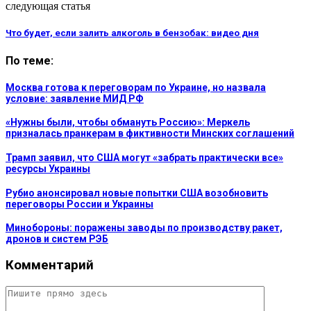
следующая статья
Что будет, если залить алкоголь в бензобак: видео дня
По теме:
Москва готова к переговорам по Украине, но назвала
условие: заявление МИД РФ
«Нужны были, чтобы обмануть Россию»: Меркель
призналась пранкерам в фиктивности Минских соглашений
Трамп заявил, что США могут «забрать практически все»
ресурсы Украины
Рубио анонсировал новые попытки США возобновить
переговоры России и Украины
Минобороны: поражены заводы по производству ракет,
дронов и систем РЭБ
Комментарий