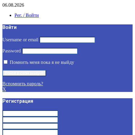
06.08.2026
Рег. / Войти
Войти
Username or email
Password
Помнить меня пока я не выйду
Вспомнить пароль?
X
Регистрация