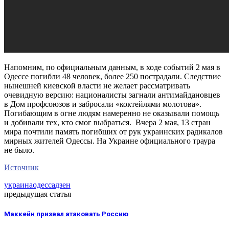
Напомним, по официальным данным, в ходе событий 2 мая в
Одессе погибли 48 человек, более 250 пострадали. Следствие
нынешней киевской власти не желает рассматривать
очевидную версию: националисты загнали антимайдановцев
в Дом профсоюзов и забросали «коктейлями молотова».
Погибающим в огне людям намеренно не оказывали помощь
и добивали тех, кто смог выбраться. Вчера 2 мая, 13 стран
мира почтили память погибших от рук украинских радикалов
мирных жителей Одессы. На Украине официального траура
не было.
Источник
украина
одесса
дзен
предыдущая статья
Маккейн призвал атаковать Россию