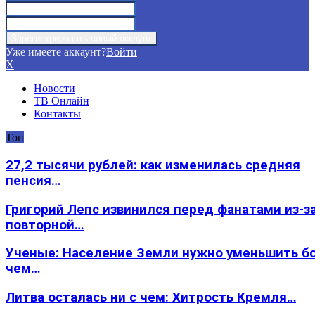
Уже имеете аккаунт?
Войти
X
Новости
ТВ Онлайн
Контакты
Топ
27,2 тысячи рублей: как изменилась средняя
пенсия…
Григорий Лепс извинился перед фанатами из-з
повторной…
Ученые: Население Земли нужно уменьшить б
чем…
Литва осталась ни с чем: Хитрость Кремля…