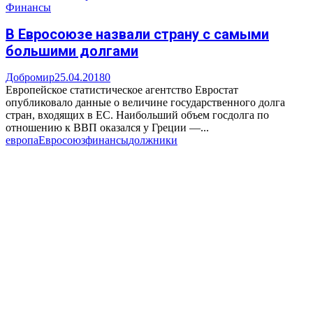
Финансы
В Евросоюзе назвали страну с самыми
большими долгами
Добромир
25.04.2018
0
Европейское статистическое агентство Евростат
опубликовало данные о величине государственного долга
стран, входящих в ЕС. Наибольший объем госдолга по
отношению к ВВП оказался у Греции —...
европа
Евросоюз
финансы
должники