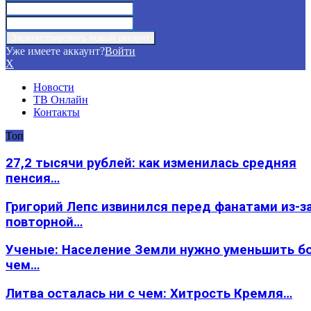
Уже имеете аккаунт?
Войти
X
Новости
ТВ Онлайн
Контакты
Топ
27,2 тысячи рублей: как изменилась средняя
пенсия…
Григорий Лепс извинился перед фанатами из-з
повторной…
Ученые: Население Земли нужно уменьшить б
чем…
Литва осталась ни с чем: Хитрость Кремля…