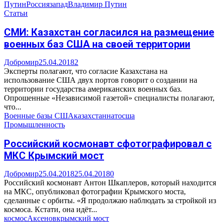
Путин
Россия
запад
Владимир Путин
Статьи
СМИ: Казахстан согласился на размещение
военных баз США на своей территории
Добромир
25.04.2018
2
Эксперты полагают, что согласие Казахстана на
использование США двух портов говорит о создании на
территории государства американских военных баз.
Опрошенные «Независимой газетой» специалисты полагают,
что...
Военные базы США
казахстан
нато
сша
Промышленность
Российский космонавт сфотографировал с
МКС Крымский мост
Добромир
25.04.2018
25.04.2018
0
Российский космонавт Антон Шкаплеров, который находится
на МКС, опубликовал фотографии Крымского моста,
сделанные с орбиты. «Я продолжаю наблюдать за стройкой из
космоса. Кстати, она идёт...
космос
Аксенов
крымский мост