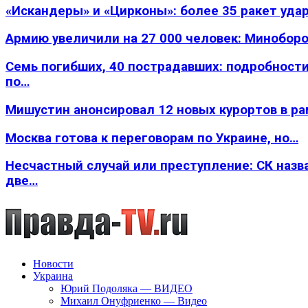
«Искандеры» и «Цирконы»: более 35 ракет уда
Армию увеличили на 27 000 человек: Минобор
Семь погибших, 40 пострадавших: подробности
по…
Мишустин анонсировал 12 новых курортов в р
Москва готова к переговорам по Украине, но…
Несчастный случай или преступление: СК назв
две…
Новости
Украина
Юрий Подоляка — ВИДЕО
Михаил Онуфриенко — Видео