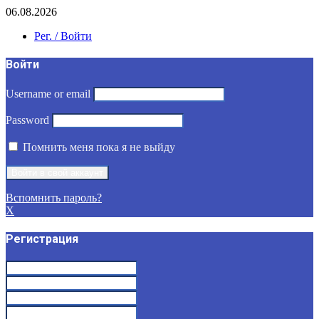
06.08.2026
Рег. / Войти
Войти
Username or email
Password
Помнить меня пока я не выйду
Вспомнить пароль?
X
Регистрация