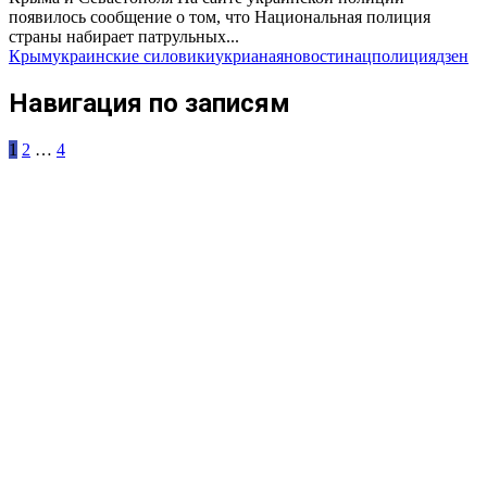
появилось сообщение о том, что Национальная полиция
страны набирает патрульных...
Крым
украинские силовики
укриана
яновости
нацполиция
дзен
Навигация по записям
1
2
…
4