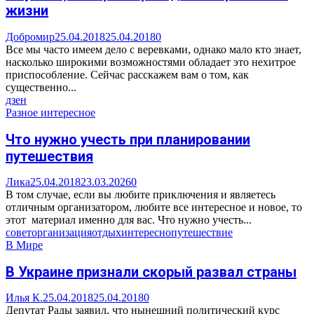
жизни
Добромир
25.04.2018
25.04.2018
0
Все мы часто имеем дело с веревками, однако мало кто знает,
насколько широкими возможностями обладает это нехитрое
приспособление. Сейчас расскажем вам о том, как
существенно...
дзен
Разное интересное
Что нужно учесть при планировании
путешествия
Лика
25.04.2018
23.03.2026
0
В том случае, если вы любите приключения и являетесь
отличным организатором, любите все интересное и новое, то
этот материал именно для вас. Что нужно учесть...
совет
организация
отдых
интересно
путешествие
В Мире
В Украине признали скорый развал страны
Илья К.
25.04.2018
25.04.2018
0
Депутат Рады заявил, что нынешний политический курс