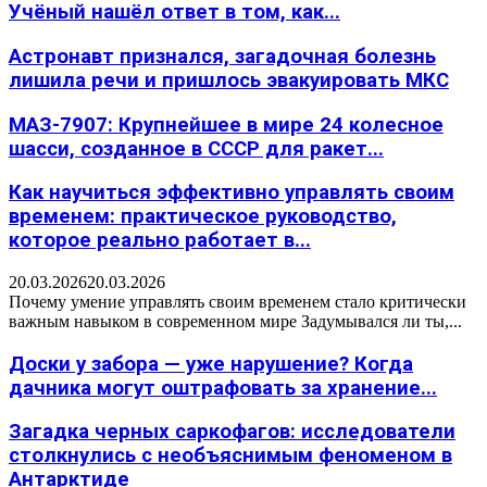
Учёный нашёл ответ в том, как...
Астронавт признался, загадочная болезнь
лишила речи и пришлось эвакуировать МКС
МАЗ-7907: Крупнейшее в мире 24 колесное
шасси, созданное в СССР для ракет...
Как научиться эффективно управлять своим
временем: практическое руководство,
которое реально работает в...
20.03.2026
20.03.2026
Почему умение управлять своим временем стало критически
важным навыком в современном мире Задумывался ли ты,...
Доски у забора — уже нарушение? Когда
дачника могут оштрафовать за хранение...
Загадка черных саркофагов: исследователи
столкнулись с необъяснимым феноменом в
Антарктиде