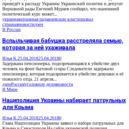
приведёт к распаду Украины Украинский политик и депутат
Верховной рады Евгений Мураев сообщил, что нынешний
политический курс может...
украина
верховная рада
киевские власти
развал
страны
яновости
дзен
В России
Вспыльчивая бабушка расстреляла семью,
которая за ней ухаживала
Илья К.
25.04.2018
25.04.2018
0
Задержана пенсионерка, подозревающаяся в убийстве двух
человек на фоне бытовой ссоры Следователи задержали
пенсионерку, которая подозревается в убийстве девушки и её
пожилого отца. 21 апреля...
дзен
Россия
уголовное дело
яновости
В Мире
Нациполиция Украины набирает патрульных
для Крыма
Илья К.
25.04.2018
25.04.2018
0
Глава Нацполиции Украины заявил о наборе патрульных для
Крыма и Севастополя На сайте украинской полиции