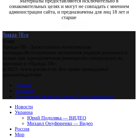
Материалы предоставляются исключительно в
ознакомительных целях и могут не совпадать с мнением
администрации сайта, и предназначены для лиц 18 лет и
старше
Правда-ТВ.ru
О нас
Правда-ТВ - Дискуссионно политическая
площадка.Использование материалов издания допускается
только при одновременном размещении гиперссылки на
оригинал в «Правда-ТВ»
@2023 - www.pravda-tv.ru. Все права принадлежат
правообладателям.
Главная
Авторам
Владельцам авторских прав. Ответственности.
Новости
Украина
Юрий Подоляка — ВИДЕО
Михаил Онуфриенко — Видео
Россия
Мир