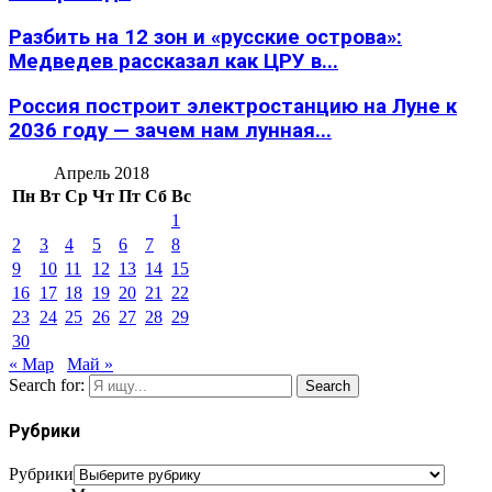
Разбить на 12 зон и «русские острова»:
Медведев рассказал как ЦРУ в...
Россия построит электростанцию на Луне к
2036 году — зачем нам лунная...
Апрель 2018
Пн
Вт
Ср
Чт
Пт
Сб
Вс
1
2
3
4
5
6
7
8
9
10
11
12
13
14
15
16
17
18
19
20
21
22
23
24
25
26
27
28
29
30
« Мар
Май »
Search for:
Search
Рубрики
Рубрики