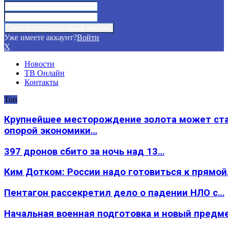
Уже имеете аккаунт?
Войти
X
Новости
ТВ Онлайн
Контакты
Топ
Крупнейшее месторождение золота может ст
опорой экономики…
397 дронов сбито за ночь над 13…
Ким Дотком: России надо готовиться к прямо
Пентагон рассекретил дело о падении НЛО с…
Начальная военная подготовка и новый предм