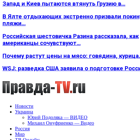
Запад и Киев пытаются втянуть Грузию в…
В Ялте отдыхающих экстренно призвали покин
пляжи…
Российская шестовичка Разина рассказала, как
американцы сочувствуют…
Почему растут цены на мясо: говядина, курица
WSJ: разведка США заявила о подготовке Росс
Новости
Украина
Юрий Подоляка — ВИДЕО
Михаил Онуфриенко — Видео
Россия
Мир
ТВ Онлайн