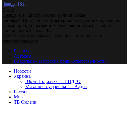
Правда-ТВ.ru
О нас
Правда-ТВ - Дискуссионно политическая
площадка.Использование материалов издания допускается
только при одновременном размещении гиперссылки на
оригинал в «Правда-ТВ»
@2023 - www.pravda-tv.ru. Все права принадлежат
правообладателям.
Главная
Авторам
Владельцам авторских прав. Ответственности.
Новости
Украина
Юрий Подоляка — ВИДЕО
Михаил Онуфриенко — Видео
Россия
Мир
ТВ Онлайн