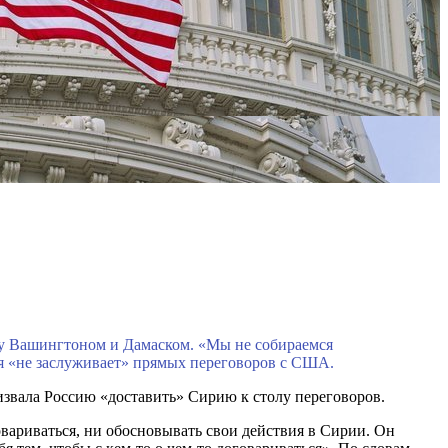
 Вашингтоном и Дамаском. «Мы не собираемся
я «не заслуживает» прямых переговоров с США.
извала Россию «доставить» Сирию к столу переговоров.
вариваться, ни обосновывать свои действия в Сирии. Он