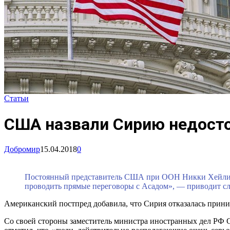
Статьи
США назвали Сирию недосто
Добромир
15.04.2018
0
Постоянный представитель США при ООН Никки Хейли и
проводить прямые переговоры с Асадом», — приводит сл
Американский постпред добавила, что Сирия отказалась приним
Со своей стороны заместитель министра иностранных дел РФ С