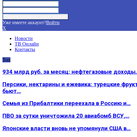
Уже имеете аккаунт?
Войти
X
Новости
ТВ Онлайн
Контакты
Топ
934 млрд руб. за месяц: нефтегазовые доходы
Персики, нектарины и ежевика: турецкие фрук
бьют…
Семья из Прибалтики переехала в Россию и…
ПВО за сутки уничтожила 20 авиабомб ВСУ,…
Японские власти вновь не упомянули США в…