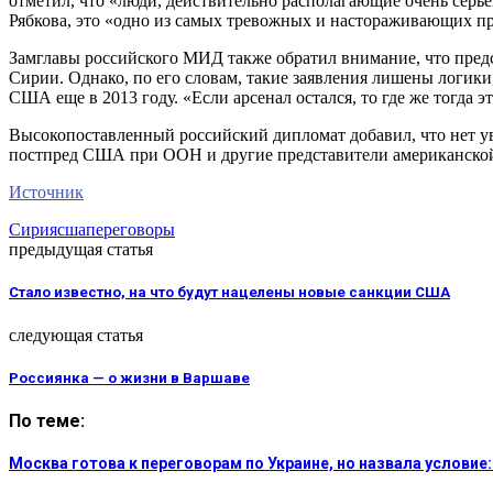
отметил, что «люди, действительно располагающие очень серье
Рябкова, это «одно из самых тревожных и настораживающих 
Замглавы российского МИД также обратил внимание, что пред
Сирии. Однако, по его словам, такие заявления лишены логик
США еще в 2013 году. «Если арсенал остался, то где же тогда 
Высокопоставленный российский дипломат добавил, что нет у
постпред США при ООН и другие представители американско
Источник
Сирия
сша
переговоры
предыдущая статья
Стало известно, на что будут нацелены новые санкции США
следующая статья
Россиянка — о жизни в Варшаве
По теме:
Москва готова к переговорам по Украине, но назвала услови