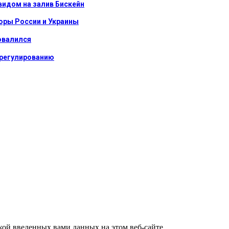
видом на залив Бискейн
оры России и Украины
овалился
урегулированию
ткой введенных вами данных на этом веб-сайте.