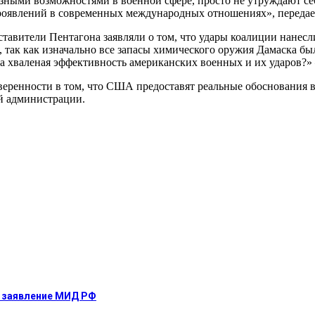
зными возможностями в военной сфере, просто не утруждают себя
проявлений в современных международных отношениях», переда
ставители Пентагона заявляли о том, что удары коалиции нане
и, так как изначально все запасы химического оружия Дамаска 
эта хваленая эффективность американских военных и их ударов?»
веренности в том, что США предоставят реальные обоснования 
й администрации.
е: заявление МИД РФ