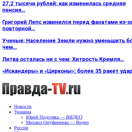
27,2 тысячи рублей: как изменилась средняя
пенсия…
Григорий Лепс извинился перед фанатами из-з
повторной…
Ученые: Население Земли нужно уменьшить б
чем…
Литва осталась ни с чем: Хитрость Кремля…
«Искандеры» и «Цирконы»: более 35 ракет уда
Новости
Украина
Юрий Подоляка — ВИДЕО
Михаил Онуфриенко — Видео
Россия