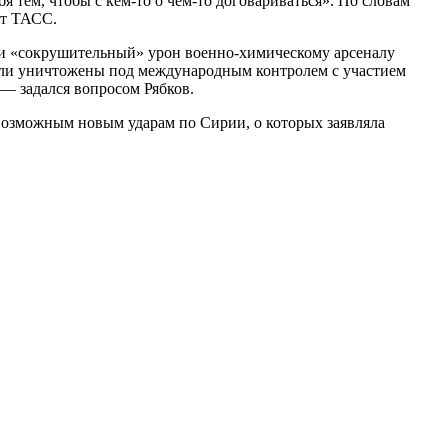
 тем, чтобы с кем-то о чем-то договариваться». По словам
ет ТАСС.
сли «сокрушительный» урон военно-химическому арсеналу
были уничтожены под международным контролем с участием
 — задался вопросом Рябков.
возможным новым ударам по Сирии, о которых заявляла