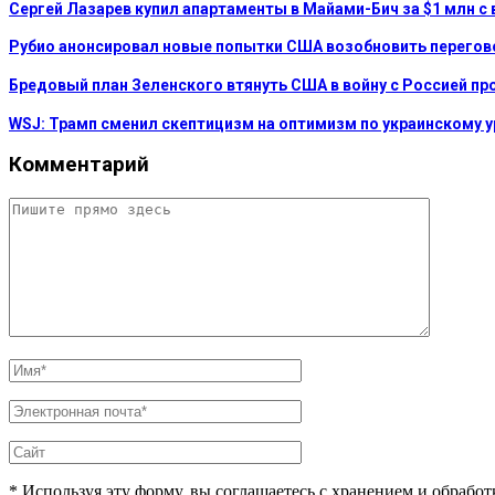
Сергей Лазарев купил апартаменты в Майами-Бич за $1 млн с 
Рубио анонсировал новые попытки США возобновить перегов
Бредовый план Зеленского втянуть США в войну с Россией пр
WSJ: Трамп сменил скептицизм на оптимизм по украинскому 
Комментарий
* Используя эту форму, вы соглашаетесь с хранением и обрабо