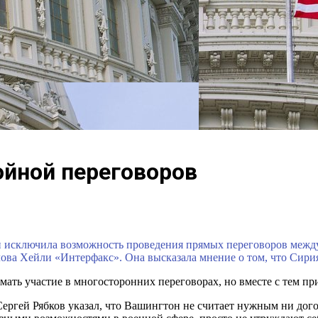
йной переговоров
сключила возможность проведения прямых переговоров между
ова Хейли «Интерфакс». Она высказала мнение о том, что Сири
ать участие в многосторонних переговорах, но вместе с тем пр
ергей Рябков указал, что Вашингтон не считает нужным ни дого