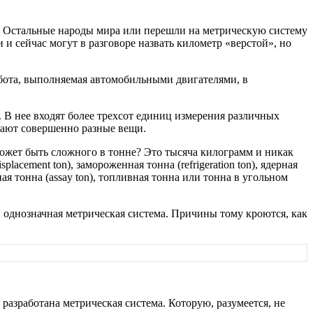
). Остальные народы мира или перешли на метрическую систему
и и сейчас могут в разговоре назвать километр «верстой», но
абота, выполняемая автомобильными двигателями, в
В нее входят более трехсот единиц измерения различных
ачают совершенно разные вещи.
ожет быть сложного в тонне? Это тысяча килограмм и никак
acement ton), замороженная тонна (refrigeration ton), ядерная
лирная тонна (assay ton), топливная тонна или тонна в угольном
и однозначная метрическая система. Причины тому кроются, как
 разработана метрическая система. Которую, разумеется, не