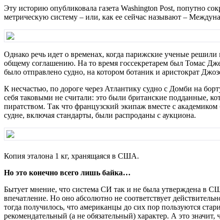
Эту историю опубликовала газета Washington Post, попутно со
метрическую систему – или, как ее сейчас называют – Междунаро
Однако речь идет о временах, когда парижские ученые решили
общему соглашению. На то время госсекретарем был Томас Дж
было отправлено судно, на котором ботаник и аристократ Джоз
К несчастью, по дороге через Атлантику судно с Домби на бор
себя таковыми не считали: это были британские подданные, ко
пиратством. Так что французский экипаж вместе с академиком 
судне, включая стандарты, были распроданы с аукциона.
Копия эталона 1 кг, хранящаяся в США.
Но это конечно всего лишь байка…
Бытует мнение, что система СИ так и не была утверждена в СШ
впечатление. Но оно абсолютно не соответствует действитель
тогда получилось, что американцы до сих пор пользуются ста
рекомендательный (а не обязательный) характер. А это значит