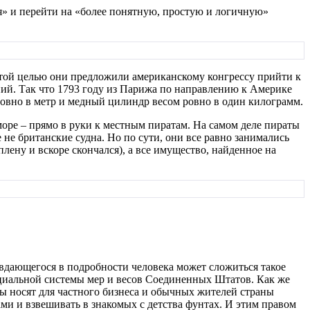
ся» и перейти на «более понятную, простую и логичную»
.
этой целью они предложили американскому конгрессу прийти к
ий. Так что 1793 году из Парижа по направлению к Америке
ровно в метр и медный цилиндр весом ровно в один килограмм.
 море – прямо в руки к местным пиратам. На самом деле пираты
не британские судна. Но по сути, они все равно занимались
ену и вскоре скончался), а все имущество, найденное на
 вдающегося в подробности человека может сложиться такое
ициальной системы мер и весов Соединенных Штатов. Как же
ты носят для частного бизнеса и обычных жителей страны
ми и взвешивать в знакомых с детства фунтах. И этим правом