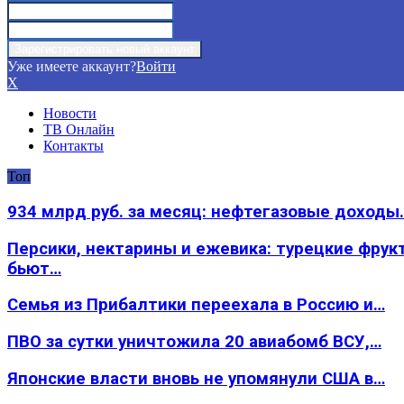
Уже имеете аккаунт?
Войти
X
Новости
ТВ Онлайн
Контакты
Топ
934 млрд руб. за месяц: нефтегазовые доходы
Персики, нектарины и ежевика: турецкие фрук
бьют…
Семья из Прибалтики переехала в Россию и…
ПВО за сутки уничтожила 20 авиабомб ВСУ,…
Японские власти вновь не упомянули США в…