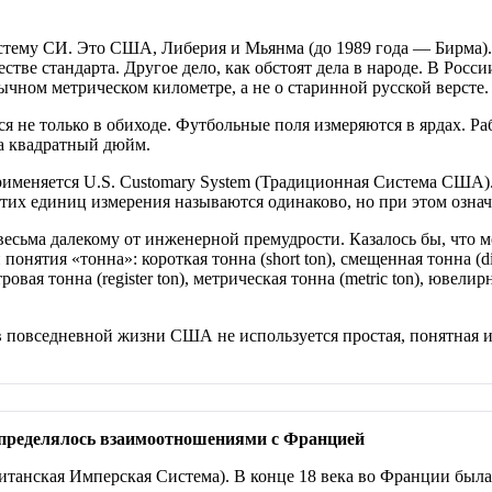
систему СИ. Это США, Либерия и Мьянма (до 1989 года — Бирма
тве стандарта. Другое дело, как обстоят дела в народе. В Росси
ычном метрическом километре, а не о старинной русской версте.
я не только в обиходе. Футбольные поля измеряются в ярдах. Р
а квадратный дюйм.
еняется U.S. Customary System (Традиционная Система США). 
 этих единиц измерения называются одинаково, но при этом озн
есьма далекому от инженерной премудрости. Казалось бы, что м
тия «тонна»: короткая тонна (short ton), смещенная тонна (displ
естровая тонна (register ton), метрическая тонна (metric ton), юве
 в повседневной жизни США не используется простая, понятная 
пределялось взаимоотношениями с Францией
Британская Имперская Система). В конце 18 века во Франции была