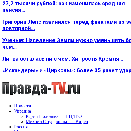
27,2 тысячи рублей: как изменилась средняя
пенсия…
Григорий Лепс извинился перед фанатами из-з
повторной…
Ученые: Население Земли нужно уменьшить б
чем…
Литва осталась ни с чем: Хитрость Кремля…
«Искандеры» и «Цирконы»: более 35 ракет уда
Новости
Украина
Юрий Подоляка — ВИДЕО
Михаил Онуфриенко — Видео
Россия