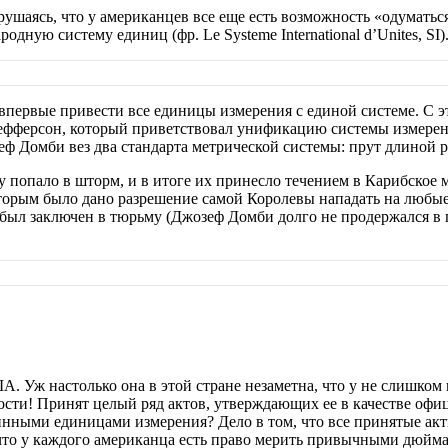
крушаясь, что у американцев все еще есть возможность «одумать
дную систему единиц (фр. Le Systeme International d’Unites, SI)
 впервые привести все единицы измерения с единой системе. С 
ефферсон, который приветствовал унификацию системы измерен
еф Домби вез два стандарта метрической системы: прут длиной 
ту попало в шторм, и в итоге их принесло течением в Карибское
торым было дано разрешение самой Королевы нападать на любые 
был заключен в тюрьму (Джозеф Домби долго не продержался в пл
А. Уж настолько она в этой стране незаметна, что у не слишком
ности! Принят целый ряд актов, утверждающих ее в качестве оф
ринными единицами измерения? Дело в том, что все принятые ак
, что у каждого американца есть право мерить привычными дюйма