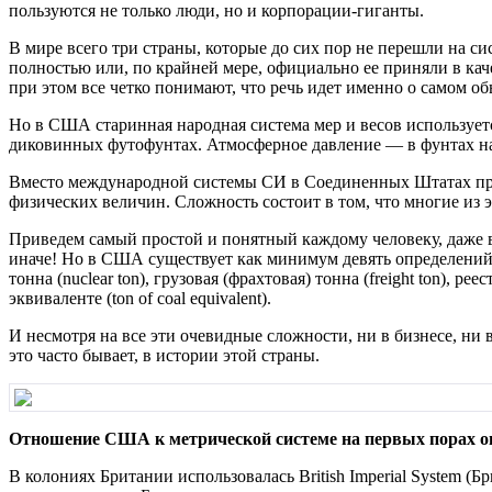
пользуются не только люди, но и корпорации-гиганты.
В мире всего три страны, которые до сих пор не перешли на 
полностью или, по крайней мере, официально ее приняли в качес
при этом все четко понимают, что речь идет именно о самом об
Но в США старинная народная система мер и весов используетс
диковинных футофунтах. Атмосферное давление — в фунтах н
Вместо международной системы СИ в Соединенных Штатах прим
физических величин. Сложность состоит в том, что многие из
Приведем самый простой и понятный каждому человеку, даже в
иначе! Но в США существует как минимум девять определений поня
тонна (nuclear ton), грузовая (фрахтовая) тонна (freight ton), ре
эквиваленте (ton of coal equivalent).
И несмотря на все эти очевидные сложности, ни в бизнесе, ни
это часто бывает, в истории этой страны.
Отношение США к метрической системе на первых порах о
В колониях Британии использовалась British Imperial System (