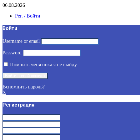
06.08.2026
Рег. / Войти
Войти
Username or email
Password
Помнить меня пока я не выйду
Вспомнить пароль?
X
Регистрация