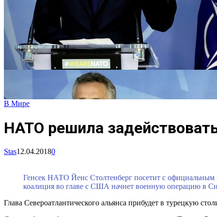
В Мире
НАТО решила задействовать
Stas
12.04.2018
0
Генсек НАТО Йенс Столтенберг посетит с официальным в
коалиция во главе с США начнет военную операцию в С
Глава Североатлантического альянса прибудет в турецкую ст