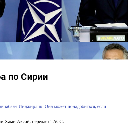
а по Сирии
авиабазы Инджирлик. Она может понадобиться, если
ии Хами Аксой, передает ТАСС.