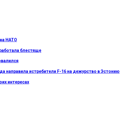
 на НАТО
сработала блестяще
овалился
ода направила истребители F-16 на дежурство в Эстонию
воих интересах