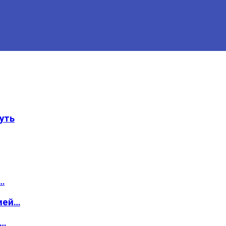
уть
…
ией…
о…