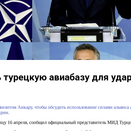
 турецкую авиабазу для удар
изитом Анкару, чтобы обсудить использование силами альянса 
ирии.
олицу 16 апреля, сообщил официальный представитель МИД Турц