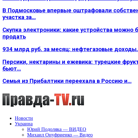
В Подмосковье впервые оштрафовали собстве
участка за…
Скупка электроники: какие устройства можно 
продать
934 млрд руб. за месяц: нефтегазовые доходы
Персики, нектарины и ежевика: турецкие фрук
бьют…
Семья из Прибалтики переехала в Россию и…
Новости
Украина
Юрий Подоляка — ВИДЕО
Михаил Онуфриенко — Видео