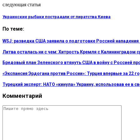
следующая статья
Украинские рыбаки пострадали от пиратства Киева
По теме:
WSJ: разведка США заявила о подготовке Россией нападения
Литва осталась ни с чем: Хитрость Кремля с Калининградом 
Бредовый план Зеленского втянуть США в войну с Россией пр
«Экспансия Эрдогана против России»: Турция впервые за 22 г
Турецкий эксперт: НАТО «кинула» Украину, использовав ее в с
Комментарий