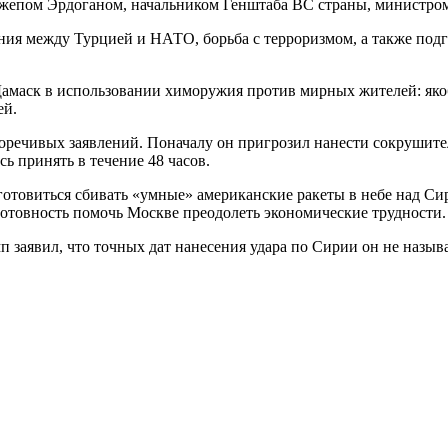
джепом Эрдоганом, начальником Генштаба ВС страны, министром
ия между Турцией и НАТО, борьба с терроризмом, а также подг
амаск в использовании химоружия против мирных жителей: якоб
ей.
оречивых заявлений. Поначалу он пригрозил нанести сокрушите
 принять в течение 48 часов.
иготовиться сбивать «умные» американские ракеты в небе над С
отовность помочь Москве преодолеть экономические трудности.
заявил, что точных дат нанесения удара по Сирии он не называл