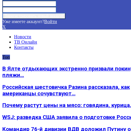
Уже имеете аккаунт?
Войти
X
Новости
ТВ Онлайн
Контакты
Топ
В Ялте отдыхающих экстренно призвали покин
пляжи…
Российская шестовичка Разина рассказала, как
американцы сочувствуют…
Почему растут цены на мясо: говядина, курица
WSJ: разведка США заявила о подготовке Росс
Командир 76-й дивизии ВДВ доложил Путину 