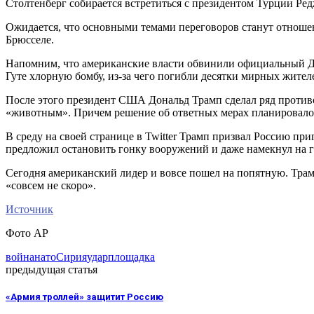
Столтенберг собирается встретиться с президентом Турции Ре
Ожидается, что основными темами переговоров станут отношен
Брюсселе.
Напомним, что американские власти обвинили официальный Д
Гуте хлорную бомбу, из-за чего погибли десятки мирных жител
После этого президент США Дональд Трамп сделал ряд против
«животным». Причем решение об ответных мерах планировалось
В среду на своей странице в Twitter Трамп призвал Россию пр
предложил остановить гонку вооружений и даже намекнул на г
Сегодня американский лидер и вовсе пошел на попятную. Трамп 
«совсем не скоро».
Источник
Фото АР
война
нато
Сирия
удар
площадка
предыдущая статья
«Армия троллей» защитит Россию