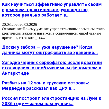
Как научиться эффективно управлять своим
временем: практическое руководство,
которое реально работает в...
20.03.2026
20.03.2026
Оглавление:Почему умение управлять своим временем стало
критически важным навыком в современном миреГлавные
причины, из-за которых...
Доски у забора — уже нарушение? Когда
дачника могут оштрафовать за хранение...
Загадка черных саркофагов: исследователи
столкнулись с необъяснимым феноменом в
Антарктиде
Разбить на 12 зон и «русские острова»:
Медведев рассказал как ЦРУ в...
Россия построит электростанцию на Луне к
2036 году — зачем нам лунная...