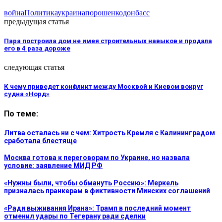
война
Политика
украина
порошенко
донбасс
предыдущая статья
Пара построила дом не имея строительных навыков и продала
его в 4 раза дороже
следующая статья
К чему приведет конфликт между Москвой и Киевом вокруг
судна «Норд»
По теме:
Литва осталась ни с чем: Хитрость Кремля с Калининградом
сработала блестяще
Москва готова к переговорам по Украине, но назвала
условие: заявление МИД РФ
«Нужны были, чтобы обмануть Россию»: Меркель
призналась пранкерам в фиктивности Минских соглашений
«Ради выживания Ирана»: Трамп в последний момент
отменил удары по Тегерану ради сделки