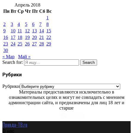
Апрель 2018
Пн
Вт
Ср
Чт
Пт
Сб
Вс
1
2
3
4
5
6
7
8
9
10
11
12
13
14
15
16
17
18
19
20
21
22
23
24
25
26
27
28
29
30
« Мар
Май »
Search for:
Search
Рубрики
Рубрики
Материалы предоставляются исключительно в
ознакомительных целях и могут не совпадать с мнением
администрации сайта, и предназначены для лиц 18 лет и
старше
Правда-ТВ.ru
О нас