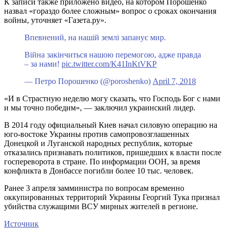
К записи также приложено видео, на котором Порошенко
назвал «гораздо более сложным» вопрос о сроках окончания
войны, уточняет «Газета.ру».
Впевнений, на нашій землі запанує мир.
Війна закінчиться нашою перемогою, адже правда
– за нами!
pic.twitter.com/K41InKtVKP
— Петро Порошенко (@poroshenko)
April 7, 2018
«И в Страстную неделю могу сказать, что Господь Бог с нами
и мы точно победим», — заключил украинский лидер.
В 2014 году официальный Киев начал силовую операцию на
юго-востоке Украины против самопровозглашенных
Донецкой и Луганской народных республик, которые
отказались признавать политиков, пришедших к власти после
госпереворота в стране. По информации ООН, за время
конфликта в Донбассе погибли более 10 тыс. человек.
Ранее 3 апреля замминистра по вопросам временно
оккупированных территорий Украины Георгий Тука признал
убийства служащими ВСУ мирных жителей в регионе.
Источник