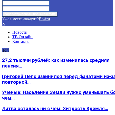
Уже имеете аккаунт?
Войти
X
Новости
ТВ Онлайн
Контакты
Топ
27,2 тысячи рублей: как изменилась средняя
пенсия…
Григорий Лепс извинился перед фанатами из-з
повторной…
Ученые: Население Земли нужно уменьшить б
чем…
Литва осталась ни с чем: Хитрость Кремля…