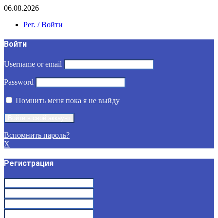
06.08.2026
Рег. / Войти
Войти
Username or email
Password
Помнить меня пока я не выйду
Вспомнить пароль?
X
Регистрация