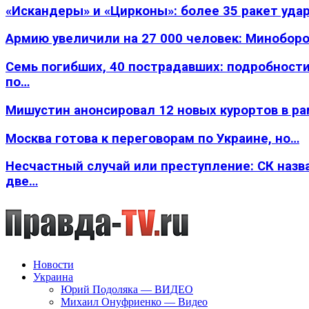
«Искандеры» и «Цирконы»: более 35 ракет уда
Армию увеличили на 27 000 человек: Минобор
Семь погибших, 40 пострадавших: подробности
по…
Мишустин анонсировал 12 новых курортов в р
Москва готова к переговорам по Украине, но…
Несчастный случай или преступление: СК назв
две…
Новости
Украина
Юрий Подоляка — ВИДЕО
Михаил Онуфриенко — Видео