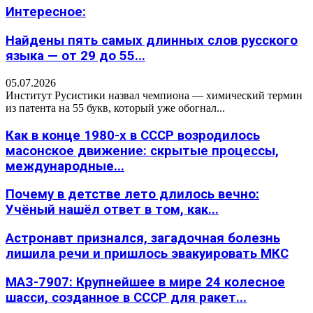
Интересное:
Найдены пять самых длинных слов русского
языка — от 29 до 55...
05.07.2026
Институт Русистики назвал чемпиона — химический термин
из патента на 55 букв, который уже обогнал...
Как в конце 1980-х в СССР возродилось
масонское движение: скрытые процессы,
международные...
Почему в детстве лето длилось вечно:
Учёный нашёл ответ в том, как...
Астронавт признался, загадочная болезнь
лишила речи и пришлось эвакуировать МКС
МАЗ-7907: Крупнейшее в мире 24 колесное
шасси, созданное в СССР для ракет...