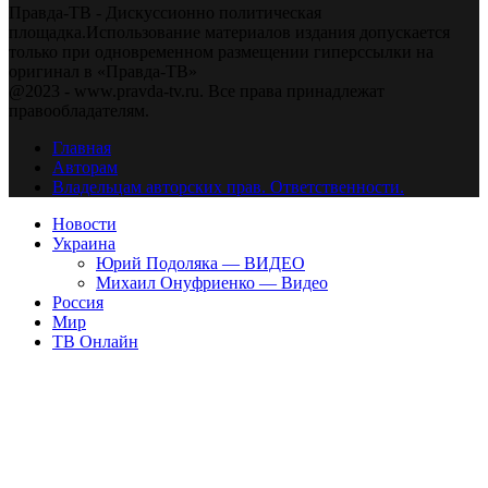
Правда-ТВ - Дискуссионно политическая
площадка.Использование материалов издания допускается
только при одновременном размещении гиперссылки на
оригинал в «Правда-ТВ»
@2023 - www.pravda-tv.ru. Все права принадлежат
правообладателям.
Главная
Авторам
Владельцам авторских прав. Ответственности.
Новости
Украина
Юрий Подоляка — ВИДЕО
Михаил Онуфриенко — Видео
Россия
Мир
ТВ Онлайн