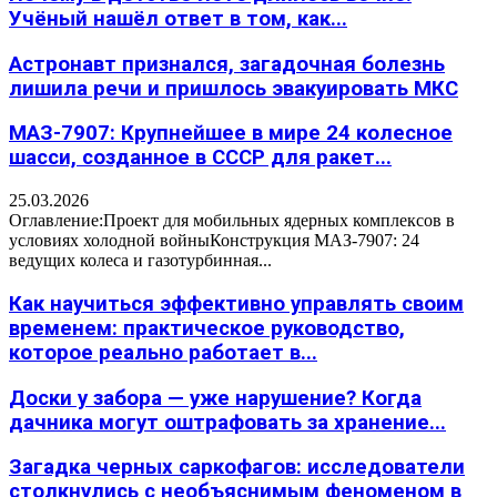
Учёный нашёл ответ в том, как...
Астронавт признался, загадочная болезнь
лишила речи и пришлось эвакуировать МКС
МАЗ-7907: Крупнейшее в мире 24 колесное
шасси, созданное в СССР для ракет...
25.03.2026
Оглавление:Проект для мобильных ядерных комплексов в
условиях холодной войныКонструкция МАЗ-7907: 24
ведущих колеса и газотурбинная...
Как научиться эффективно управлять своим
временем: практическое руководство,
которое реально работает в...
Доски у забора — уже нарушение? Когда
дачника могут оштрафовать за хранение...
Загадка черных саркофагов: исследователи
столкнулись с необъяснимым феноменом в