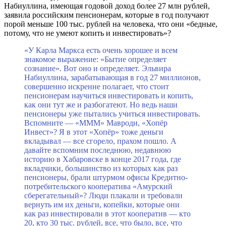
Набиуллина, имеющая годовой доход более 27 млн рублей,
заявила российским пенсионерам, которые в год получают
порой меньше 100 тыс. рублей на человека, что они «бедные,
потому, что не умеют копить и инвестировать»?
«У Карла Маркса есть очень хорошее и всем
знакомое выражение: «Бытие определяет
сознание». Вот оно и определяет. Эльвира
Набиуллина, зарабатывающая в год 27 миллионов,
совершенно искренне полагает, что стоит
пенсионерам научиться инвестировать и копить,
как они тут же и разбогатеют. Но ведь наши
пенсионеры уже пытались учиться инвестировать.
Вспомните — «МММ» Мавроди, «Хопёр
Инвест»? Я в этот «Хопёр» тоже деньги
вкладывал — все сгорело, прахом пошло. А
давайте вспомним последнюю, недавнюю
историю в Хабаровске в конце 2017 года, где
вкладчики, большинство из которых как раз
пенсионеры, брали штурмом офисы Кредитно-
потребительского кооператива «Амурский
сберегательный»? Люди плакали и требовали
вернуть им их деньги, копейки, которые они
как раз инвестировали в этот кооператив — кто
20, кто 30 тыс. рублей, все, что было, все, что