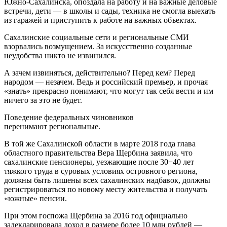
Южно-Сахалинска, опоздала на работу и на важные деловые
встречи, дети — в школы и сады, техника не смогла выехать
из гаражей и приступить к работе на важных объектах.
Сахалинские социальные сети и региональные СМИ
взорвались возмущением. За искусственно созданные
неудобства никто не извинился.
А зачем извиняться, действительно? Перед кем? Перед
народом — незачем. Ведь и российский премьер, и прочая
«знать» прекрасно понимают, что могут так себя вести и им
ничего за это не будет.
Поведение федеральных чиновников
перенимают региональные.
В той же Сахалинской области в марте 2018 года глава
областного правительства Вера Щербина заявила, что
сахалинские пенсионеры, уезжающие после 30−40 лет
тяжкого труда в суровых условиях островного региона,
должны быть лишены всех сахалинских надбавок, должны
регистрироваться по новому месту жительства и получать
«южные» пенсии.
При этом госпожа Щербина за 2016 год официально
задекларировала доход в размере более 10 млн рублей —