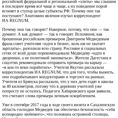
российской федеральной и региональной «элиты» мы слышим
в последнее время всё чаще и чаще, а их поведение порой
вгоняет в ступор целые субъекты РФ. Почему они так
поступают? Анатомию явления изучал корреспондент
ИА REGNUM.
Почему они так говорят? Наверное, потому, что они — так
думают. А как думают — так и говорят. Вспомним, как
брошенная российским премьером Дмитрием Медведевым
фраза-совет учителям «идти в бизнес, коль им не хватает
зарплаты», разозлила всю страну. Россияне в социальных
сетях от всей души порекомендовали Медведеву «идти в
дворники, а не политикой заниматься». Жители Дагестана в
соцсетях рекомендовали отправить премьера на карьер —
«в кои-то веки поработать». Учителя Якутии рассказали
корреспондентам ИА REGNUM, что для того, чтобы выжить,
они подрабатывают кондукторами и торгуют на рынках.
Учителя из Брянска рассказали, что у них дети ездят в школы
за 40 километров, потому что в деревнях учителей уже
попросту не осталось. Педагоги Хабаровского края заявили,
что считают слова премьера личным оскорблением.
Уже в сентябре 2017 года в ходе своего визита в Сахалинскую
область господин Медведев так обеспечил безопасность «себя
всенародно любимого», что половина островной столицы,