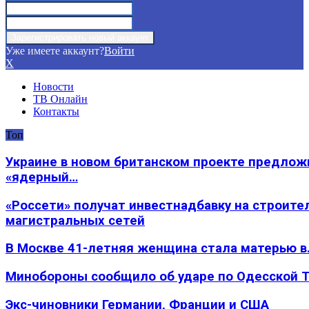
Уже имеете аккаунт?
Войти
X
Новости
ТВ Онлайн
Контакты
Топ
Украине в новом британском проекте предлож
«ядерный…
«Россети» получат инвестнадбавку на строите
магистральных сетей
В Москве 41-летняя женщина стала матерью в
Минобороны сообщило об ударе по Одесской 
Экс-чиновники Германии, Франции и США