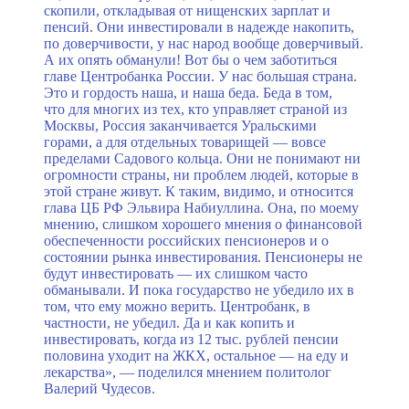
скопили, откладывая от нищенских зарплат и
пенсий. Они инвестировали в надежде накопить,
по доверчивости, у нас народ вообще доверчивый.
А их опять обманули! Вот бы о чем заботиться
главе Центробанка России. У нас большая страна.
Это и гордость наша, и наша беда. Беда в том,
что для многих из тех, кто управляет страной из
Москвы, Россия заканчивается Уральскими
горами, а для отдельных товарищей — вовсе
пределами Садового кольца. Они не понимают ни
огромности страны, ни проблем людей, которые в
этой стране живут. К таким, видимо, и относится
глава ЦБ РФ Эльвира Набиуллина. Она, по моему
мнению, слишком хорошего мнения о финансовой
обеспеченности российских пенсионеров и о
состоянии рынка инвестирования. Пенсионеры не
будут инвестировать — их слишком часто
обманывали. И пока государство не убедило их в
том, что ему можно верить. Центробанк, в
частности, не убедил. Да и как копить и
инвестировать, когда из 12 тыс. рублей пенсии
половина уходит на ЖКХ, остальное — на еду и
лекарства», — поделился мнением политолог
Валерий Чудесов.