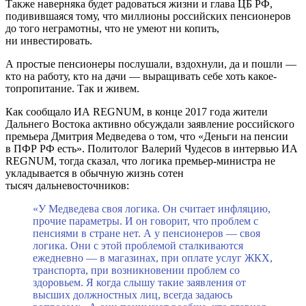
Также наверняка будет радоваться жизни и глава ЦБ РФ,
подивившаяся тому, что миллионы российских пенсионеров
до того неграмотны, что не умеют ни копить,
ни инвестировать.
А простые пенсионеры послушали, вздохнули, да и пошли —
кто на работу, кто на дачи — выращивать себе хоть какое-
топропитание. Так и живем.
Как сообщало ИА REGNUM, в конце 2017 года жители
Дальнего Востока активно обсуждали заявление российского
премьера Дмитрия Медведева о том, что «Деньги на пенсии
в ПФР РФ есть». Политолог Валерий Чудесов в интервью ИА
REGNUM, тогда сказал, что логика премьер-министра не
укладывается в обычную жизнь сотен
тысяч дальневосточников:
«У Медведева своя логика. Он считает инфляцию,
прочие параметры. И он говорит, что проблем с
пенсиями в стране нет. А у пенсионеров — своя
логика. Они с этой проблемой сталкиваются
ежедневно — в магазинах, при оплате услуг ЖКХ,
транспорта, при возникновении проблем со
здоровьем. Я когда слышу такие заявления от
высших должностных лиц, всегда задаюсь