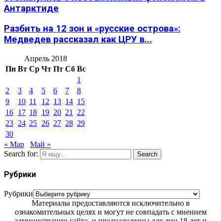
Антарктиде
Разбить на 12 зон и «русские острова»:
Медведев рассказал как ЦРУ в...
Апрель 2018
Пн
Вт
Ср
Чт
Пт
Сб
Вс
1
2
3
4
5
6
7
8
9
10
11
12
13
14
15
16
17
18
19
20
21
22
23
24
25
26
27
28
29
30
« Мар
Май »
Search for:
Search
Рубрики
Рубрики
Материалы предоставляются исключительно в
ознакомительных целях и могут не совпадать с мнением
администрации сайта, и предназначены для лиц 18 лет и