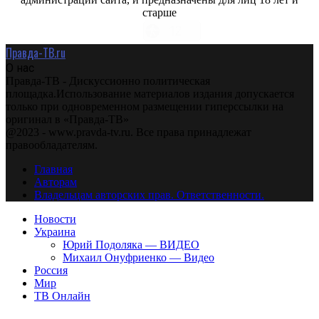
старше
Правда-ТВ.ru
О нас
Правда-ТВ - Дискуссионно политическая
площадка.Использование материалов издания допускается
только при одновременном размещении гиперссылки на
оригинал в «Правда-ТВ»
@2023 - www.pravda-tv.ru. Все права принадлежат
правообладателям.
Главная
Авторам
Владельцам авторских прав. Ответственности.
Новости
Украина
Юрий Подоляка — ВИДЕО
Михаил Онуфриенко — Видео
Россия
Мир
ТВ Онлайн