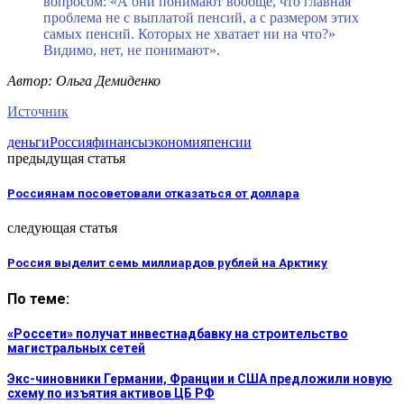
вопросом: «А они понимают вообще, что главная
проблема не с выплатой пенсий, а с размером этих
самых пенсий. Которых не хватает ни на что?»
Видимо, нет, не понимают».
Автор: Ольга Демиденко
Источник
деньги
Россия
финансы
экономия
пенсии
предыдущая статья
Россиянам посоветовали отказаться от доллара
следующая статья
Россия выделит семь миллиардов рублей на Арктику
По теме:
«Россети» получат инвестнадбавку на строительство
магистральных сетей
Экс-чиновники Германии, Франции и США предложили новую
схему по изъятия активов ЦБ РФ