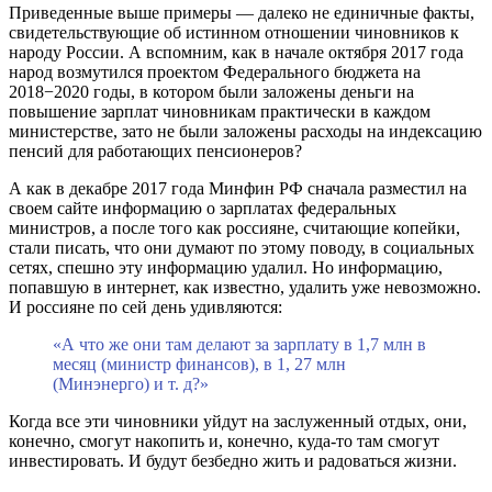
Приведенные выше примеры — далеко не единичные факты,
свидетельствующие об истинном отношении чиновников к
народу России. А вспомним, как в начале октября 2017 года
народ возмутился проектом Федерального бюджета на
2018−2020 годы, в котором были заложены деньги на
повышение зарплат чиновникам практически в каждом
министерстве, зато не были заложены расходы на индексацию
пенсий для работающих пенсионеров?
А как в декабре 2017 года Минфин РФ сначала разместил на
своем сайте информацию о зарплатах федеральных
министров, а после того как россияне, считающие копейки,
стали писать, что они думают по этому поводу, в социальных
сетях, спешно эту информацию удалил. Но информацию,
попавшую в интернет, как известно, удалить уже невозможно.
И россияне по сей день удивляются:
«А что же они там делают за зарплату в 1,7 млн в
месяц (министр финансов), в 1, 27 млн
(Минэнерго) и т. д?»
Когда все эти чиновники уйдут на заслуженный отдых, они,
конечно, смогут накопить и, конечно, куда-то там смогут
инвестировать. И будут безбедно жить и радоваться жизни.