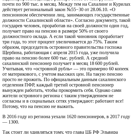
почти по 900 тыс. в месяц. Между тем на Сахалине и Курилах
действует региональный закон №55−30 от 28.06.10. «О
пенсионном обеспечении лиц, занимающих государственные
должности Сахалинской области». Согласно документу, такой
государев человек, проработав на своей должности один год,
получает право на пенсию в размере 50% от своего
должностного оклада. А если такой чиновник проработает
три года, то этот процент увеличивается до 75%. Таким
образом, председатель островного правительства госпожа
Щербина, работающая с апреля 2015 года, уже получила
право на пенсию более 600 тыс. рублей. А средний
сахалинский пенсионер получает в месяц 18 600 рублей.
Учитывая, что «островной рубль» — это примерно 60 копеек
от материкового, с учетом высоких цен. На такую пенсию
просто не прожить. По официальным данным сахалинского
отделения ПФР, каждый третий островной пенсионер
вынужден работать, чтобы прокормить себя. Однако сами
жители островного региона с таким утверждением не
согласны и в социальных сетях утверждают: работают все!
Потому, что на пенсию не выжить.
В 2016 году из региона уехали 1620 пенсионеров, в 2017 году
— 1300.
Так стоит ли удивляться тому, что глава ЦБ РФ Эльвира