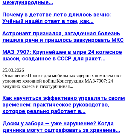
международные...
Почему в детстве лето длилось вечно:
Учёный нашёл ответ в том, как...
Астронавт признался, загадочная болезнь
лишила речи и пришлось эвакуировать МКС
МАЗ-7907: Крупнейшее в мире 24 колесное
шасси, созданное в СССР для ракет...
25.03.2026
Оглавление:Проект для мобильных ядерных комплексов в
условиях холодной войныКонструкция МАЗ-7907: 24
ведущих колеса и газотурбинная...
Как научиться эффективно управлять своим
временем: практическое руководство,
которое реально работает в...
Доски у забора — уже нарушение? Когда
дачника могут оштрафовать за хранение...