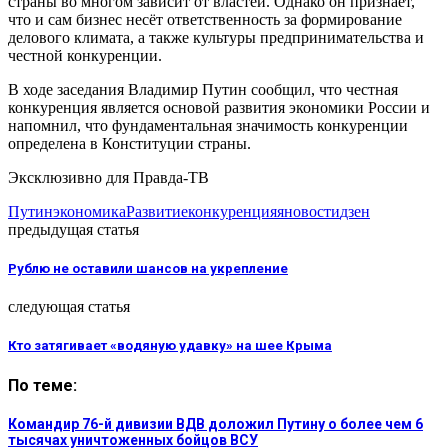
страны во многом зависит от властей. Однако он признает,
что и сам бизнес несёт ответственность за формирование
делового климата, а также культуры предпринимательства и
честной конкуренции.
В ходе заседания Владимир Путин сообщил, что честная
конкуренция является основой развития экономики России и
напомнил, что фундаментальная значимость конкуренции
определена в Конституции страны.
Эксклюзивно для Правда-ТВ
Путин
экономика
Развитие
конкуренция
яновости
дзен
предыдущая статья
Рублю не оставили шансов на укрепление
следующая статья
Кто затягивает «водяную удавку» на шее Крыма
По теме:
Командир 76-й дивизии ВДВ доложил Путину о более чем 6
тысячах уничтоженных бойцов ВСУ