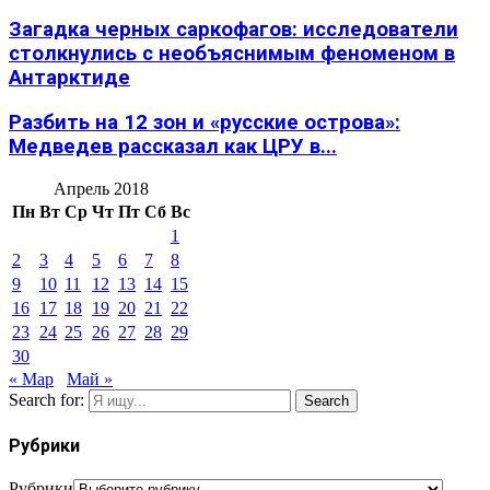
Загадка черных саркофагов: исследователи
столкнулись с необъяснимым феноменом в
Антарктиде
Разбить на 12 зон и «русские острова»:
Медведев рассказал как ЦРУ в...
Апрель 2018
Пн
Вт
Ср
Чт
Пт
Сб
Вс
1
2
3
4
5
6
7
8
9
10
11
12
13
14
15
16
17
18
19
20
21
22
23
24
25
26
27
28
29
30
« Мар
Май »
Search for:
Search
Рубрики
Рубрики