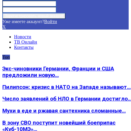
Уже имеете аккаунт?
Войти
X
Новости
ТВ Онлайн
Контакты
Топ
Экс-чиновники Германии, Франции и США
предложили новую…
Пилипсон: кризис в НАТО на Западе называют…
Число заявлений об НЛО в Германии достигло
Мухи в еде и ржавая сантехника сломанные…
В зону СВО поступит новейший боеприпас
«Куб-10МЭ»…