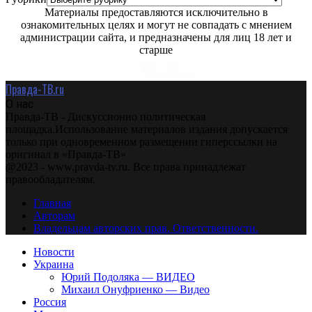
Материалы предоставляются исключительно в
ознакомительных целях и могут не совпадать с мнением
администрации сайта, и предназначены для лиц 18 лет и
старше
Правда-ТВ.ru
О нас
Правда-ТВ - Дискуссионно политическая
площадка.Использование материалов издания допускается
только при одновременном размещении гиперссылки на
оригинал в «Правда-ТВ»
@2023 - www.pravda-tv.ru. Все права принадлежат
правообладателям.
Главная
Авторам
Владельцам авторских прав. Ответственности.
Новости
Украина
Юрий Подоляка — ВИДЕО
Михаил Онуфриенко — Видео
Россия