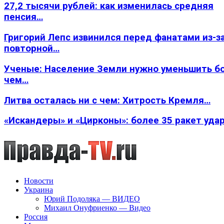
27,2 тысячи рублей: как изменилась средняя
пенсия…
Григорий Лепс извинился перед фанатами из-з
повторной…
Ученые: Население Земли нужно уменьшить б
чем…
Литва осталась ни с чем: Хитрость Кремля…
«Искандеры» и «Цирконы»: более 35 ракет уда
Новости
Украина
Юрий Подоляка — ВИДЕО
Михаил Онуфриенко — Видео
Россия