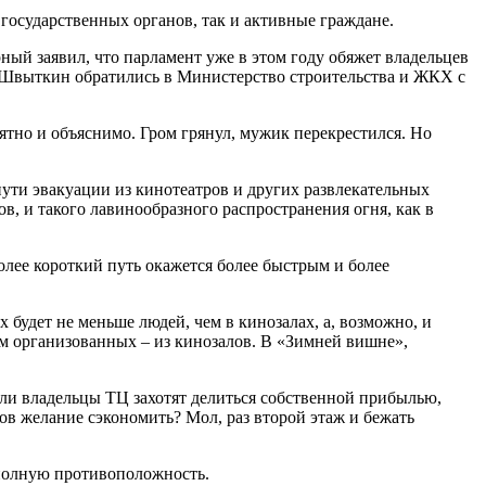
государственных органов, так и активные граждане.
ый заявил, что парламент уже в этом году обяжет владельцев
 Швыткин обратились в Министерство строительства и ЖКХ с
ятно и объяснимо. Гром грянул, мужик перекрестился. Но
ути эвакуации из кинотеатров и других развлекательных
в, и такого лавинообразного распространения огня, как в
олее короткий путь окажется более быстрым и более
х будет не меньше людей, чем в кинозалах, а, возможно, и
ем организованных – из кинозалов. В «Зимней вишне»,
д ли владельцы ТЦ захотят делиться собственной прибылью,
оров желание сэкономить? Мол, раз второй этаж и бежать
 полную противоположность.