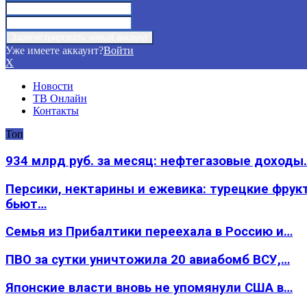
Уже имеете аккаунт?
Войти
X
Новости
ТВ Онлайн
Контакты
Топ
934 млрд руб. за месяц: нефтегазовые доходы
Персики, нектарины и ежевика: турецкие фрук
бьют…
Семья из Прибалтики переехала в Россию и…
ПВО за сутки уничтожила 20 авиабомб ВСУ,…
Японские власти вновь не упомянули США в…