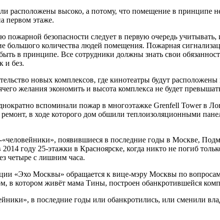
ли расположены высоко, а потому, что помещение в принципе н
а первом этаже.
 пожарной безопасности следует в первую очередь учитывать, 
ние большого количества людей помещения. Пожарная сигнализа
о быть в принципе. Все сотрудники должны знать свои обязанно
 и без.
тельство новых комплексов, где кинотеатры будут расположены 
рячего желания экономить и высота комплекса не будет превышать
однократно вспоминали пожар в многоэтажке Grenfell Tower в Ло
го ремонт, в ходе которого дом обшили теплоизоляционными пан
-«человейники», появившиеся в последние годы в Москве, Подм
014 году 25-этажки в Красноярске, когда никто не погиб только
ез четыре с лишним часа.
анции «Эхо Москвы» обращается к вице-мэру Москвы по вопроса
, в котором живёт мама Тины, построен обанкротившейся комп
ейники», в последние годы или обанкротились, или сменили вла