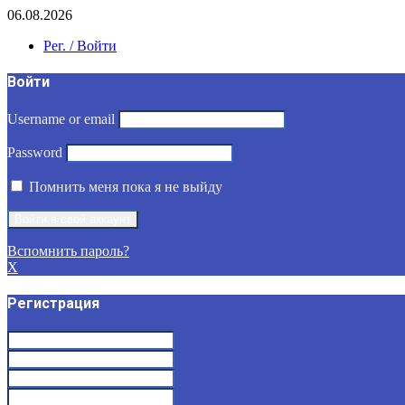
06.08.2026
Рег. / Войти
Войти
Username or email
Password
Помнить меня пока я не выйду
Вспомнить пароль?
X
Регистрация