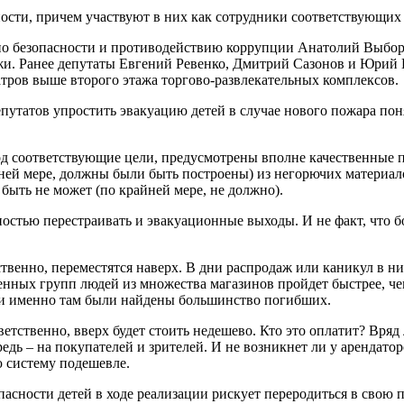
ости, причем участвуют в них как сотрудники соответствующих 
 по безопасности и противодействию коррупции Анатолий Выборн
жи. Ранее депутаты Евгений Ревенко, Дмитрий Сазонов и Юрий
атров выше второго этажа торгово-развлекательных комплексов.
путатов упростить эвакуацию детей в случае нового пожара пон
д соответствующие цели, предусмотрены вполне качественные п
ней мере, должны были быть построены) из негорючих материало
быть не может (по крайней мере, не должно).
остью перестраивать и эвакуационные выходы. И не факт, что б
ственно, переместятся наверх. В дни распродаж или каникул в ни
ненных групп людей из множества магазинов пройдет быстрее, ч
т, и именно там были найдены большинство погибших.
ветственно, вверх будет стоить недешево. Кто это оплатит? Вря
ередь – на покупателей и зрителей. И не возникнет ли у арендат
 систему подешевле.
асности детей в ходе реализации рискует переродиться в свою