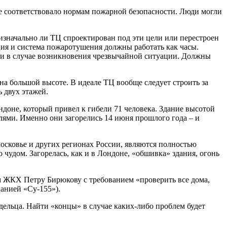
е соответствовало нормам пожарной безопасности. Люди могли
изначально ли ТЦ спроектирован под эти цели или перестроен
ция и система пожаротушения должны работать как часы.
сти в случае возникновения чрезвычайной ситуации. Должны
на большой высоте. В идеале ТЦ вообще следует строить за
 двух этажей.
ндоне, который привел к гибели 71 человека. Здание высотой
елями. Именно они загорелись 14 июня прошлого года – и
осковье и других регионах России, являются полностью
 чудом. Загорелась, как и в Лондоне, «обшивка» здания, огонь
м ЖКХ Петру Бирюкову с требованием «проверить все дома,
анией «Су-155»).
дельца. Найти «концы» в случае каких-либо проблем будет