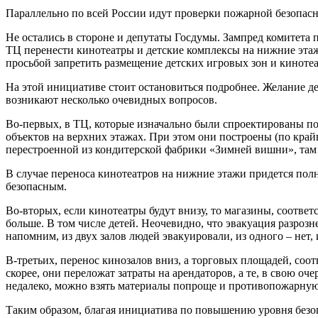
Параллельно по всей России идут проверки пожарной безопасн
Не остались в стороне и депутаты Госдумы. Зампред комитета
ТЦ перенести кинотеатры и детские комплексы на нижние эта
просьбой запретить размещение детских игровых зон и киноте
На этой инициативе стоит остановиться подробнее. Желание де
возникают несколько очевидных вопросов.
Во-первых, в ТЦ, которые изначально были спроектированы по
объектов на верхних этажах. При этом они построены (по край
перестроенной из кондитерской фабрики «Зимней вишни», там 
В случае переноса кинотеатров на нижние этажи придется полн
безопасным.
Во-вторых, если кинотеатры будут внизу, то магазины, соответ
больше. В том числе детей. Неочевидно, что эвакуация разроз
напомним, из двух залов людей эвакуировали, из одного – не
В-третьих, перенос кинозалов вниз, а торговых площадей, соот
скорее, они переложат затраты на арендаторов, а те, в свою оч
недалеко, можно взять материалы попроще и противопожарную
Таким образом, благая инициатива по повышению уровня безоп