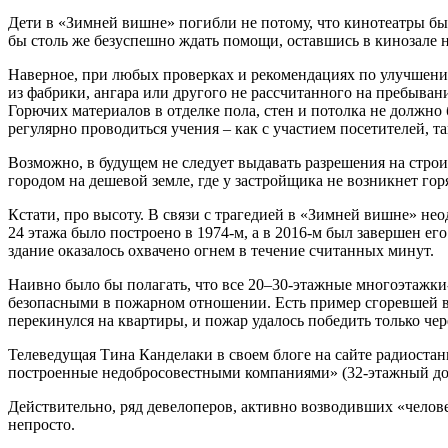
Дети в «Зимней вишне» погибли не потому, что кинотеатры бы
бы столь же безуспешно ждать помощи, оставшись в кинозале н
Наверное, при любых проверках и рекомендациях по улучшению
из фабрики, ангара или другого не рассчитанного на пребыва
Горючих материалов в отделке пола, стен и потолка не должн
регулярно проводиться учения – как с участием посетителей, так
Возможно, в будущем не следует выдавать разрешения на строи
городом на дешевой земле, где у застройщика не возникнет го
Кстати, про высоту. В связи с трагедией в «Зимней вишне» не
24 этажа было построено в 1974-м, а в 2016-м был завершен е
здание оказалось охвачено огнем в течение считанных минут.
Наивно было бы полагать, что все 20–30-этажные многоэтажки
безопасными в пожарном отношении. Есть пример сгоревшей в 2
перекинулся на квартиры, и пожар удалось победить только чер
Телеведущая Тина Канделаки в своем блоге на сайте радиост
построенные недобросовестными компаниями» (32-этажный дом
Действительно, ряд девелоперов, активно возводивших «челов
непросто.