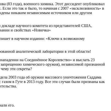
ва (83 года), военного химика. Этот диссидент опубликовал
 Если это так и было, то начиная с 2007 «эксклюзивность» в
ерждены никаким независимым источником или другим
 докладе научного комитета из представителей США,
овании и свойствах «Новичка»
, пишет в научном издании: «Ключи к возможному
рованной аналитической лаборатории в этой области!
нападении на Соединённое Королевство» и выслать 23
о запрещению химического оружия), независимой признанной
 чему эти секреты?
 дела 2003 года об оружии массового уничтожения Саддама
 газом в Гуте в 2013 году. Все эти случаи были признаны как
ительства.
чали его.