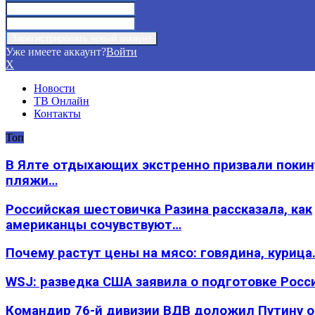
Уже имеете аккаунт?
Войти
X
Новости
ТВ Онлайн
Контакты
Топ
В Ялте отдыхающих экстренно призвали покин
пляжи…
Российская шестовичка Разина рассказала, как
американцы сочувствуют…
Почему растут цены на мясо: говядина, курица
WSJ: разведка США заявила о подготовке Росс
Командир 76-й дивизии ВДВ доложил Путину 