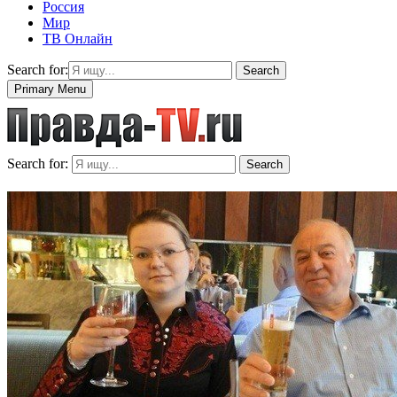
Россия
Мир
ТВ Онлайн
Search for:
Search
Primary Menu
Search for:
Search