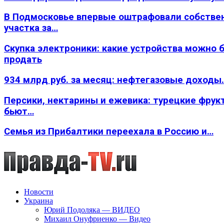
В Подмосковье впервые оштрафовали собстве
участка за…
Скупка электроники: какие устройства можно 
продать
934 млрд руб. за месяц: нефтегазовые доходы
Персики, нектарины и ежевика: турецкие фрук
бьют…
Семья из Прибалтики переехала в Россию и…
Новости
Украина
Юрий Подоляка — ВИДЕО
Михаил Онуфриенко — Видео