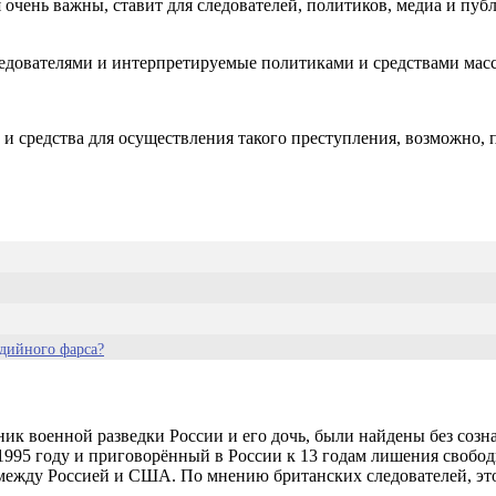
очень важны, ставит для следователей, политиков, медиа и пуб
ледователями и интерпретируемые политиками и средствами ма
в и средства для осуществления такого преступления, возможно,
едийного фарса?
ик военной разведки России и его дочь, были найдены без созн
1995 году и приговорённый в России к 13 годам лишения свобод
 между Россией и США. По мнению британских следователей, эт