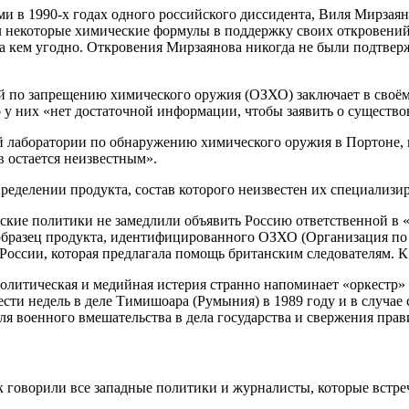
 в 1990-х годах одного российского диссидента, Виля Мирзаяно
ал некоторые химические формулы в поддержку своих откровений.
на кем угодно. Откровения Мирзаянова никогда не были подтв
й по запрещению химического оружия (ОЗХО) заключает в своём
о у них «нет достаточной информации, чтобы заявить о существ
кой лаборатории по обнаружению химического оружия в Портоне
в остается неизвестным».
ределении продукта, состав которого неизвестен их специализи
ие политики не замедлили объявить Россию ответственной в «
 образец продукта, идентифицированного ОЗХО (Организация п
 России, которая предлагала помощь британским следователям. К
политическая и медийная истерия странно напоминает «оркестр»
ти недель в деле Тимишоара (Румыния) в 1989 году и в случае с
ля военного вмешательства в дела государства и свержения прав
ак говорили все западные политики и журналисты, которые встре