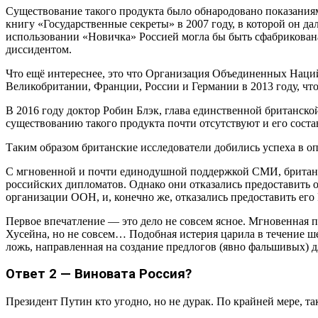
Существование такого продукта было обнародовано показаниями
книгу «Государственные секреты» в 2007 году, в которой он д
использовании «Новичка» Россией могла бы быть сфабрикова
диссидентом.
Что ещё интереснее, это что Организация Объединенных Наци
Великобритании, Франции, России и Германии в 2013 году, чт
В 2016 году доктор Робин Блэк, глава единственной британс
существованию такого продукта почти отсутствуют и его соста
Таким образом британские исследователи добились успеха в оп
С мгновенной и почти единодушной поддержкой СМИ, британск
российских дипломатов. Однако они отказались предоставить
организации ООН, и, конечно же, отказались предоставить его
Первое впечатление — это дело не совсем ясное. Мгновенная 
Хусейна, но не совсем… Подобная истерия царила в течение шес
ложь, направленная на создание предлогов (явно фальшивых) д
Ответ 2 — Виновата Россия?
Президент Путин кто угодно, но не дурак. По крайней мере, т