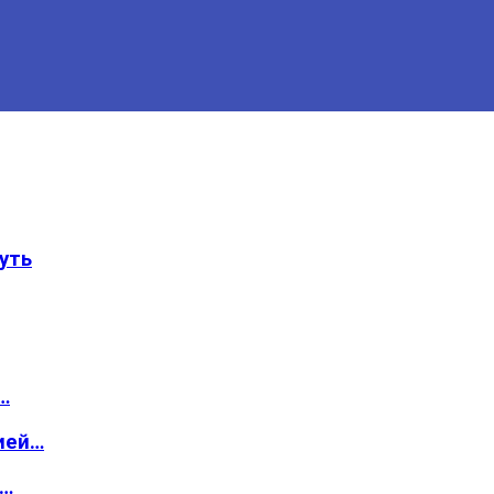
уть
…
ией…
о…