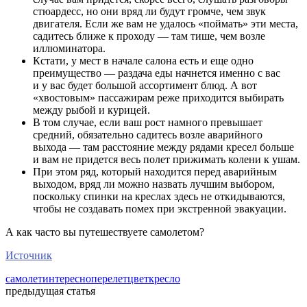
стюардесс, но они вряд ли будут громче, чем звук
двигателя. Если же вам не удалось «поймать» эти места,
садитесь ближе к проходу — там тише, чем возле
иллюминатора.
Кстати, у мест в начале салона есть и еще одно
преимущество — раздача еды начнется именно с вас
и у вас будет большой ассортимент блюд. А вот
«хвостовым» пассажирам реже приходится выбирать
между рыбой и курицей.
В том случае, если ваш рост намного превышает
средний, обязательно садитесь возле аварийного
выхода — там расстояние между рядами кресел больше
и вам не придется весь полет прижимать колени к ушам.
При этом ряд, который находится перед аварийным
выходом, вряд ли можно назвать лучшим выбором,
поскольку спинки на креслах здесь не откидываются,
чтобы не создавать помех при экстренной эвакуации.
А как часто вы путешествуете самолетом?
Источник
самолет
интересно
перелет
цвет
кресло
предыдущая статья