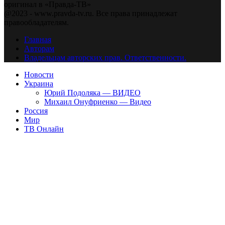
оригинал в «Правда-ТВ»
@2023 - www.pravda-tv.ru. Все права принадлежат
правообладателям.
Главная
Авторам
Владельцам авторских прав. Ответственности.
Новости
Украина
Юрий Подоляка — ВИДЕО
Михаил Онуфриенко — Видео
Россия
Мир
ТВ Онлайн