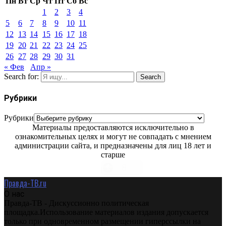
Пн
Вт
Ср
Чт
Пт
Сб
Вс
1
2
3
4
5
6
7
8
9
10
11
12
13
14
15
16
17
18
19
20
21
22
23
24
25
26
27
28
29
30
31
« Фев
Апр »
Search for:
Search
Рубрики
Рубрики
Материалы предоставляются исключительно в
ознакомительных целях и могут не совпадать с мнением
администрации сайта, и предназначены для лиц 18 лет и
старше
Правда-ТВ.ru
О нас
Правда-ТВ - Дискуссионно политическая
площадка.Использование материалов издания допускается
только при одновременном размещении гиперссылки на