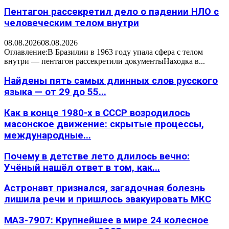
Пентагон рассекретил дело о падении НЛО с
человеческим телом внутри
08.08.2026
08.08.2026
Оглавление:В Бразилии в 1963 году упала сфера с телом
внутри — пентагон рассекретили документыНаходка в...
Найдены пять самых длинных слов русского
языка — от 29 до 55...
Как в конце 1980-х в СССР возродилось
масонское движение: скрытые процессы,
международные...
Почему в детстве лето длилось вечно:
Учёный нашёл ответ в том, как...
Астронавт признался, загадочная болезнь
лишила речи и пришлось эвакуировать МКС
МАЗ-7907: Крупнейшее в мире 24 колесное