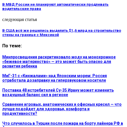
В МВД России не планируют автоматически продлевать
водительские права
следующая статья
В США всё же решились выделить $1,6 млрд на строительство
стены на границе с Мексикой
По теме:
Минпросвещения раскритиковало моду на монохромное
«бежевое материнство» — это может быть опасно для
развития ребенка
МиГ-31 с «Кинжалами» над Японским морем: Россия
отработала дозаправку на гиперзвуковом носителе
Поставка 48 истребителей Су-35 Ирану может изменить
воздушный баланс сил в регионе
Сравнение игровых, анатомических и офисных кресел — что
лучше подойдет для здоровья, комфорта и
продуктивности?
Что случилось в Турции после пожара на борту лайнера РФ в