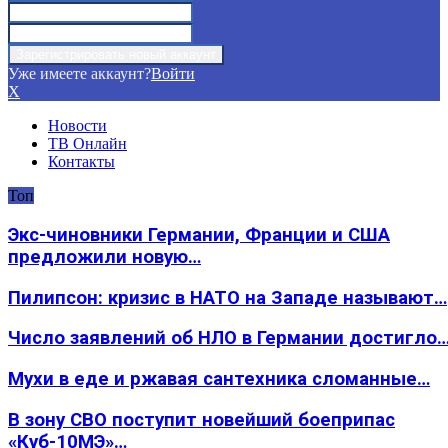
Уже имеете аккаунт?
Войти
X
Новости
ТВ Онлайн
Контакты
Топ
Экс-чиновники Германии, Франции и США
предложили новую…
Пилипсон: кризис в НАТО на Западе называют…
Число заявлений об НЛО в Германии достигло
Мухи в еде и ржавая сантехника сломанные…
В зону СВО поступит новейший боеприпас
«Куб-10МЭ»…