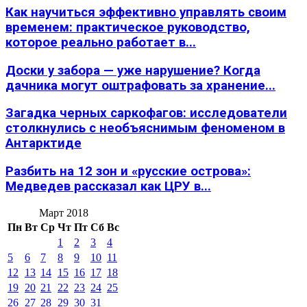
Как научиться эффективно управлять своим
временем: практическое руководство,
которое реально работает в...
Доски у забора — уже нарушение? Когда
дачника могут оштрафовать за хранение...
Загадка черных саркофагов: исследователи
столкнулись с необъяснимым феноменом в
Антарктиде
Разбить на 12 зон и «русские острова»:
Медведев рассказал как ЦРУ в...
Март 2018
Пн
Вт
Ср
Чт
Пт
Сб
Вс
1
2
3
4
5
6
7
8
9
10
11
12
13
14
15
16
17
18
19
20
21
22
23
24
25
26
27
28
29
30
31