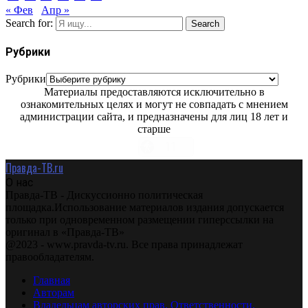
« Фев
Апр »
Search for:
Search
Рубрики
Рубрики
Материалы предоставляются исключительно в
ознакомительных целях и могут не совпадать с мнением
администрации сайта, и предназначены для лиц 18 лет и
старше
Правда-ТВ.ru
О нас
Правда-ТВ - Дискуссионно политическая
площадка.Использование материалов издания допускается
только при одновременном размещении гиперссылки на
оригинал в «Правда-ТВ»
@2023 - www.pravda-tv.ru. Все права принадлежат
правообладателям.
Главная
Авторам
Владельцам авторских прав. Ответственности.