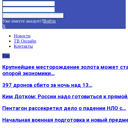
Уже имеете аккаунт?
Войти
X
Новости
ТВ Онлайн
Контакты
Топ
Крупнейшее месторождение золота может ст
опорой экономики…
397 дронов сбито за ночь над 13…
Ким Дотком: России надо готовиться к прямо
Пентагон рассекретил дело о падении НЛО с…
Начальная военная подготовка и новый предм