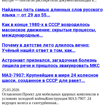
внутри — пентагон рассекретили документыНаходка в...
Найдены пять самых длинных слов русского
языка — от 29 до 55...
Как в конце 1980-х в СССР возродилось
масонское движение: скрытые процессы,
международные...
Почему в детстве лето длилось вечно:
Учёный нашёл ответ в том, как...
Астронавт признался, загадочная болезнь
лишила речи и пришлось эвакуировать МКС
МАЗ-7907: Крупнейшее в мире 24 колесное
шасси, созданное в СССР для ракет...
25.03.2026
Оглавление:Проект для мобильных ядерных комплексов в
условиях холодной войныКонструкция МАЗ-7907: 24
ведущих колеса и газотурбинная...