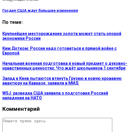
Госдеп США ждут большие изменения
По теме:
Крупнейшее месторождение золота может стать опорой
экономики России
Ким Дотком: России надо готовиться к прямой войне с
Европой
Начальная военная подготовка и новый предмет о духовно-
нравственных ценностях: Что ждёт школьников 1 сентября
Запад и Киев пытаются втянуть Грузию в новую кровавую
авантюру на Кавказе, заявили в МИД
WSJ: разведка США заявила о подготовке Россией
нападения на НАТО
Комментарий