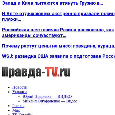
Запад и Киев пытаются втянуть Грузию в…
В Ялте отдыхающих экстренно призвали покин
пляжи…
Российская шестовичка Разина рассказала, как
американцы сочувствуют…
Почему растут цены на мясо: говядина, курица
WSJ: разведка США заявила о подготовке Росс
Новости
Украина
Юрий Подоляка — ВИДЕО
Михаил Онуфриенко — Видео
Россия
Мир
ТВ Онлайн