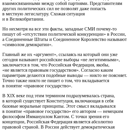
взаимосвязанными между собой партиями. Представителям
других политических сил не позволят даже попасть
в местную легислатуру. Схожая ситуация
и в Великобритании.
Но несмотря на все эти факты, западные СМИ почему-то
пишут об «отсутствии политической конкуренции» в России,
а Соединенные Штаты и Соединенное Королевство называют
«символом демократии».
Главный же их «аргумент», ссылаясь на который они уже
сегодня называют российские выборы «не легитимными»,
заключается в том, что Российская Федерация, якобы,
«не является правовым государством». Согласно каким
параметрам делаются подобные выводы — никто не поясняет.
Точно также никто не пишет о том, что вкладывается
в понятие «правовое государство».
В XIX веке под этим термином подразумевалась страна,
в которой существует Конституция, включающая в себя
базовые моральные принципы. Этот смысл вкладывался
в понятие «правовое государство» его автором — немецким
философом Иммануилом Кантом. С точки зрения его
концепции, Российская Федерация является абсолютно
правовой страной. В России действует демократическая