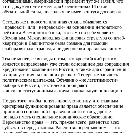
соглашениями, американский президент тут же заявил, что
этот документ «не имеет для Соединенных Штатов
обязательной силы, поскольку не имеет статуса договора».
Сегодня же и вовсе та или иная страна объявляется
«правовой» или «неправовой» на основании непонятного
рейтинга Всемирного банка, что само по себе является
абсурдным. Международная финансовая структура со штаб-
квартирой в Вашингтоне была создана для помощи
слаборазвитым странам, а не для оценки правовых систем.
Тем не менее, ее выводы о том, что «российский режим
является неправовым» уже стали основанием для сокращения
кредитования компаний из России, а также для ограничения
их присутствия на внешних рынках. Теперь же занялись
политическим шантажом. Объявив о «не легитимности»
выборов в России, фактически поощряют
к антиконституционным акциям радикальную оппозицию.
Но для того, чтобы понять простую истину, что главным
критерием функционирования права является обеспечение
принципа социальной справедливости в государстве —
не надо иметь специальное юридическое образование.
Верховенство права — это, прежде всего, равенство всех
субъектов перед законом. Равенство перед законом — это
и есть соблюдение принципа справедливого распределения