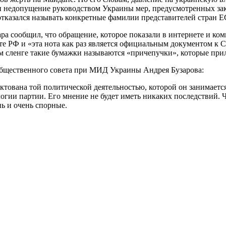
 недопущение руководством Украины мер, предусмотренных зак
 отказался называть конкретные фамилии представителей стран 
а сообщил, что обращение, которое показали в интернете и ко
е РФ и «эта нота как раз является официальным документом к С
ом сленге такие бумажки называются «причепучки», которые при
бщественного совета при МИД Украины Андрея Бузарова:
тована той политической деятельностью, которой он занимается 
огии партии. Его мнение не будет иметь никаких последствий. Ч
ь и очень спорные.