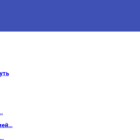
уть
…
ией…
о…