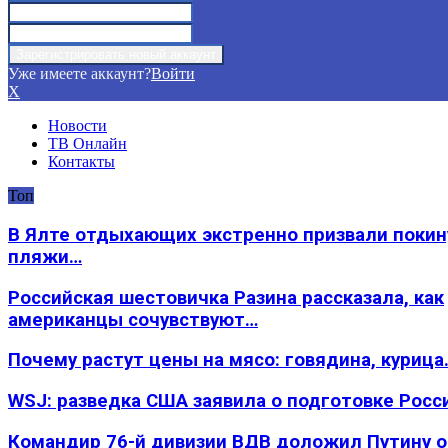
Уже имеете аккаунт?
Войти
X
Новости
ТВ Онлайн
Контакты
Топ
В Ялте отдыхающих экстренно призвали покин
пляжи…
Российская шестовичка Разина рассказала, как
американцы сочувствуют…
Почему растут цены на мясо: говядина, курица
WSJ: разведка США заявила о подготовке Росс
Командир 76-й дивизии ВДВ доложил Путину 