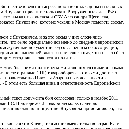
собничестве в ведении агрессивной войны. Одним из главных
ором Янукович просит использовать Вооруженные силы РФ с
вшего начальника киевской СБУ Александра Щеголева,
вокатов Януковича, которые уехали в Москву помогать своему
ком с Януковичем, и за это время у них сложились
ите, что было официально доведено до сведения европейской
промежуточный документ перед соглашением об ассоциации,
дписание нынешней властью привело к тому, что сначала был
видим сегодня», — заключил политик.
ью» между большими политическими и экономическими игроками.
ом числе странами СНГ, товарооборот с которыми достигал
а, правительство Николая Азарова пыталось внести в
 «В этом есть большая вина и ответственность Европейской
ный текст документа был согласован только в ноябре 2011
и ЕС. В ноябре 2013 года, за несколько дней до
одписанию был по инициативе Януковича приостановлен, что
ать конфликт в Киеве, но именно вмешательство стран ЕС и
асть велось по двум направлениям: навязывание руководству