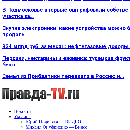
В Подмосковье впервые оштрафовали собстве
участка за…
Скупка электроники: какие устройства можно 
продать
934 млрд руб. за месяц: нефтегазовые доходы
Персики, нектарины и ежевика: турецкие фрук
бьют…
Семья из Прибалтики переехала в Россию и…
Новости
Украина
Юрий Подоляка — ВИДЕО
Михаил Онуфриенко — Видео