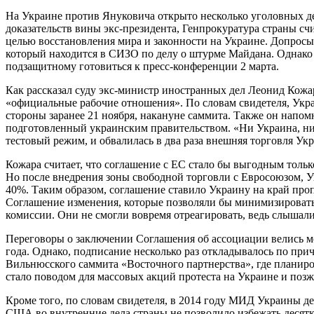
На Украине против Януковича открыто несколько уголовных де
доказательств вины экс-президента, Генпрокуратура страны с
целью восстановления мира и законности на Украине. Допрос
который находится в СИЗО по делу о штурме Майдана. Однако 
подзащитному готовиться к пресс-конференции 2 марта.
Как рассказал суду экс-министр иностранных дел Леонид Кожар
«официальные рабочие отношения». По словам свидетеля, Укра
стороны заранее 21 ноября, накануне саммита. Также он напо
подготовленный украинским правительством. «Ни Украина, ни
тестовый режим, и обвалилась в два раза внешняя торговля У
Кожара считает, что соглашение с ЕС стало бы выгодным толь
Но после внедрения зоны свободной торговли с Евросоюзом, Ук
40%. Таким образом, соглашение ставило Украину на край проп
Соглашение изменения, которые позволяли бы минимизировать 
комиссии. Они не смогли вовремя отреагировать, ведь слышали 
Переговоры о заключении Соглашения об ассоциации велись ме
года. Однако, подписание несколько раз откладывалось по пр
Вильнюсского саммита «Восточного партнерства», где планиро
стало поводом для массовых акций протеста на Украине и позже
Кроме того, по словам свидетеля, в 2014 году МИД Украины д
США во внутренние дела страны не позволило избежать десятко