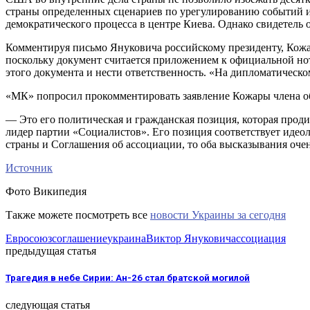
страны определенных сценариев по урегулированию событий и
демократического процесса в центре Киева. Однако свидетель
Комментируя письмо Януковича российскому президенту, Кожар
поскольку документ считается приложением к официальной нот
этого документа и нести ответственность. «На дипломатическ
«МК» попросил прокомментировать заявление Кожары члена о
— Это его политическая и гражданская позиция, которая продик
лидер партии «Социалистов». Его позиция соответствует идеол
страны и Соглашения об ассоциации, то оба высказывания очен
Источник
Фото Википедия
Также можете посмотреть все
новости Украины за сегодня
Евросоюз
соглашение
украина
Виктор Янукович
ассоциация
предыдущая статья
Трагедия в небе Сирии: Ан-26 стал братской могилой
следующая статья