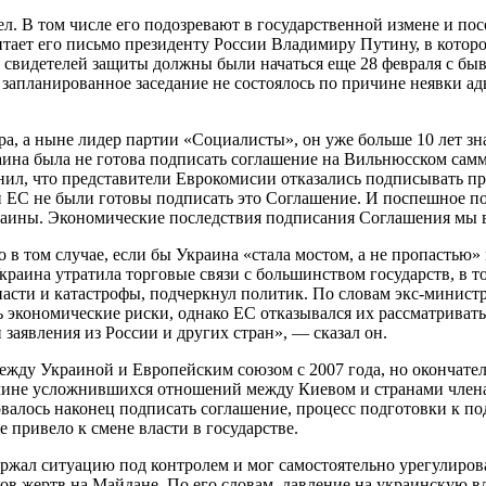
л. В том числе его подозревают в государственной измене и по
читает его письмо президенту России Владимиру Путину, в кот
ы свидетелей защиты должны были начаться еще 28 февраля с бы
запланированное заседание не состоялось по причине неявки ад
а, а ныне лидер партии «Социалисты», он уже больше 10 лет зна
ина была не готова подписать соглашение на Вильнюсском самм
мнил, что представители Еврокомисии отказались подписывать 
 ЕС не были готовы подписать это Соглашение. И поспешное по
краины. Экономические последствия подписания Соглашения мы 
ко в том случае, если бы Украина «стала мостом, а не пропаст
раина утратила торговые связи с большинством государств, в т
асти и катастрофы, подчеркнул политик. По словам экс-министр
экономические риски, однако ЕС отказывался их рассматривать.
заявления из России и других стран», — сказал он.
жду Украиной и Европейским союзом с 2007 года, но окончатель
ичине усложнившихся отношений между Киевом и странами членам
валось наконец подписать соглашение, процесс подготовки к п
 привело к смене власти в государстве.
ержал ситуацию под контролем и мог самостоятельно урегулиров
в жертв на Майдане. По его словам, давление на украинскую вл