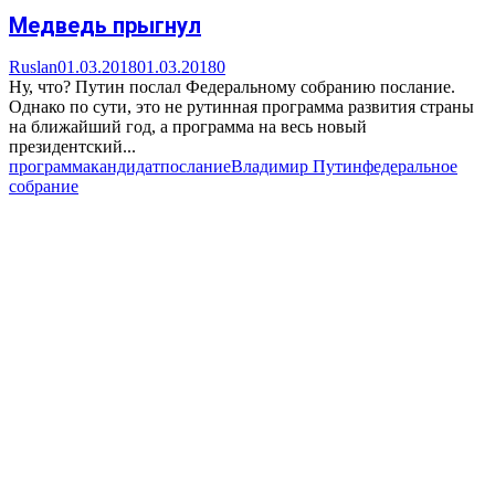
Медведь прыгнул
Ruslan
01.03.2018
01.03.2018
0
Ну, что? Путин послал Федеральному собранию послание.
Однако по сути, это не рутинная программа развития страны
на ближайший год, а программа на весь новый
президентский...
программа
кандидат
послание
Владимир Путин
федеральное
собрание