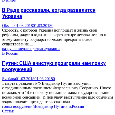
В Мире
В Раде рассказали, когда развалится
Украина
Oksana
01.03.2018
01.03.2018
0
Скорость, с которой Украина воплощает в жизнь свои
реформы, дадут плоды лишь через четыре десятка лет, но к
этому моменту государство может прекратить свое
существование....
разрушение
распад
страна
украина
В России
Путин: США вчистую проиграли нам гонку
вооружений
Svetlana
01.03.2018
01.03.2018
0
1 марта президент РФ Владимир Путин выступил
с традиционным посланием Федеральному Собранию. Никто
не ждал, что 14-е по счету послание главы государства станет
всемирной сенсацией. И поначалу выступление шло обычным
ходом: полчаса президент рассказывал...
гонка вооружений
Владимир Путин
впк
Россия
Статьи