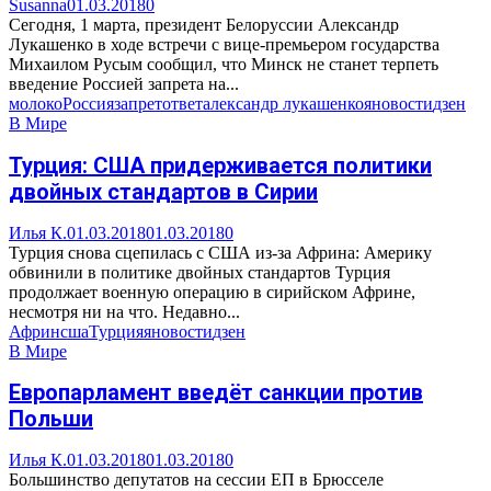
Susanna
01.03.2018
0
Сегодня, 1 марта, президент Белоруссии Александр
Лукашенко в ходе встречи с вице-премьером государства
Михаилом Русым сообщил, что Минск не станет терпеть
введение Россией запрета на...
молоко
Россия
запрет
ответ
александр лукашенко
яновости
дзен
В Мире
Турция: США придерживается политики
двойных стандартов в Сирии
Илья К.
01.03.2018
01.03.2018
0
Турция снова сцепилась с США из-за Африна: Америку
обвинили в политике двойных стандартов Турция
продолжает военную операцию в сирийском Африне,
несмотря ни на что. Недавно...
Африн
сша
Турция
яновости
дзен
В Мире
Европарламент введёт санкции против
Польши
Илья К.
01.03.2018
01.03.2018
0
Большинство депутатов на сессии ЕП в Брюсселе