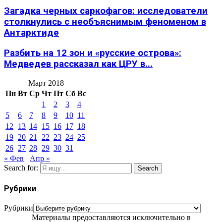
Загадка черных саркофагов: исследователи
столкнулись с необъяснимым феноменом в
Антарктиде
Разбить на 12 зон и «русские острова»:
Медведев рассказал как ЦРУ в...
Март 2018
Пн
Вт
Ср
Чт
Пт
Сб
Вс
1
2
3
4
5
6
7
8
9
10
11
12
13
14
15
16
17
18
19
20
21
22
23
24
25
26
27
28
29
30
31
« Фев
Апр »
Search for:
Search
Рубрики
Рубрики
Материалы предоставляются исключительно в