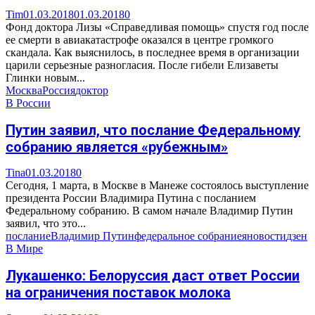
Tim
01.03.2018
01.03.2018
0
Фонд доктора Лизы «Справедливая помощь» спустя год после
ее смерти в авиакатастрофе оказался в центре громкого
скандала. Как выяснилось, в последнее время в организации
царили серьезные разногласия. После гибели Елизаветы
Глинки новым...
Москва
Россия
доктор
В России
Путин заявил, что послание Федеральному
собранию является «рубежным»
Tina
01.03.2018
0
Сегодня, 1 марта, в Москве в Манеже состоялось выступление
президента России Владимира Путина с посланием
Федеральному собранию. В самом начале Владимир Путин
заявил, что это...
послание
Владимир Путин
федеральное собрание
яновости
дзен
В Мире
Лукашенко: Белоруссия даст ответ России
на ограничения поставок молока