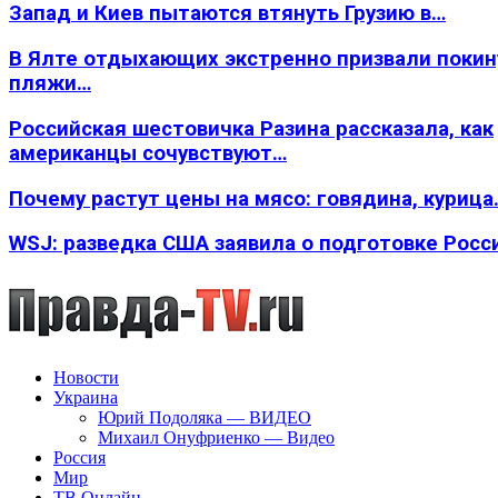
Запад и Киев пытаются втянуть Грузию в…
В Ялте отдыхающих экстренно призвали покин
пляжи…
Российская шестовичка Разина рассказала, как
американцы сочувствуют…
Почему растут цены на мясо: говядина, курица
WSJ: разведка США заявила о подготовке Росс
Новости
Украина
Юрий Подоляка — ВИДЕО
Михаил Онуфриенко — Видео
Россия
Мир
ТВ Онлайн