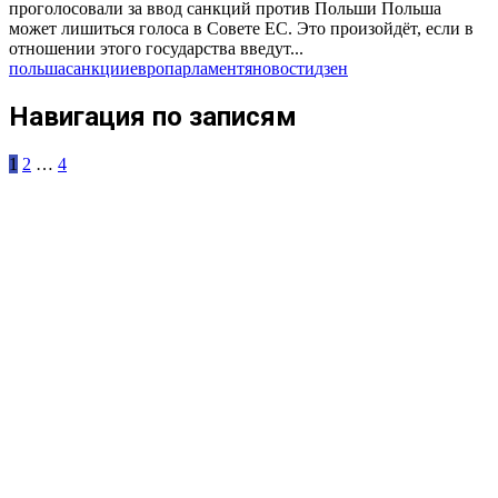
проголосовали за ввод санкций против Польши Польша
может лишиться голоса в Совете ЕС. Это произойдёт, если в
отношении этого государства введут...
польша
санкции
европарламент
яновости
дзен
Навигация по записям
1
2
…
4