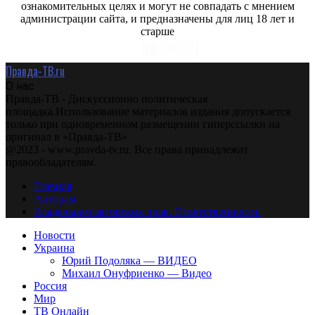
ознакомительных целях и могут не совпадать с мнением
администрации сайта, и предназначены для лиц 18 лет и
старше
Правда-ТВ.ru
О нас
Правда-ТВ - Дискуссионно политическая
площадка.Использование материалов издания допускается
только при одновременном размещении гиперссылки на
оригинал в «Правда-ТВ»
@2023 - www.pravda-tv.ru. Все права принадлежат
правообладателям.
Главная
Авторам
Владельцам авторских прав. Ответственности.
Новости
Украина
Юрий Подоляка — ВИДЕО
Михаил Онуфриенко — Видео
Россия
Мир
ТВ Онлайн