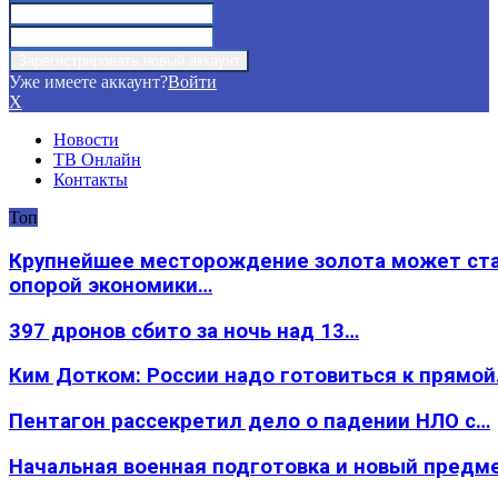
Уже имеете аккаунт?
Войти
X
Новости
ТВ Онлайн
Контакты
Топ
Крупнейшее месторождение золота может ст
опорой экономики…
397 дронов сбито за ночь над 13…
Ким Дотком: России надо готовиться к прямо
Пентагон рассекретил дело о падении НЛО с…
Начальная военная подготовка и новый предм