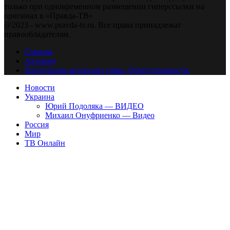
только при одновременном размещении гиперссылки на
оригинал в «Правда-ТВ»
@2023 - www.pravda-tv.ru. Все права принадлежат
правообладателям.
Главная
Авторам
Владельцам авторских прав. Ответственности.
Новости
Украина
Юрий Подоляка — ВИДЕО
Михаил Онуфриенко — Видео
Россия
Мир
ТВ Онлайн