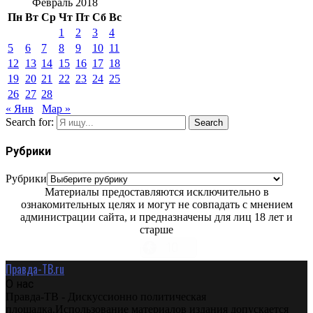
Февраль 2018
Пн
Вт
Ср
Чт
Пт
Сб
Вс
1
2
3
4
5
6
7
8
9
10
11
12
13
14
15
16
17
18
19
20
21
22
23
24
25
26
27
28
« Янв
Мар »
Search for:
Search
Рубрики
Рубрики
Материалы предоставляются исключительно в
ознакомительных целях и могут не совпадать с мнением
администрации сайта, и предназначены для лиц 18 лет и
старше
Правда-ТВ.ru
О нас
Правда-ТВ - Дискуссионно политическая
площадка.Использование материалов издания допускается