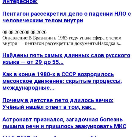
Интересное:
Пентагон рассекретил дело о падении НЛО с
человеческим телом внутри
08.08.2026
08.08.2026
Оглавление:В Бразилии в 1963 году упала сфера с телом
внутри — пентагон рассекретили документыНаходка в...
Найдены пять самых длинных слов русского
языка — от 29 до 55...
Как в конце 1980-х в СССР возродилось
масонское движение: скрытые процессы,
международные...
Почему в детстве лето длилось вечно:
Учёный нашёл ответ в том, как...
Астронавт признался, загадочная болезнь
лишила речи и пришлось эвакуировать МКС