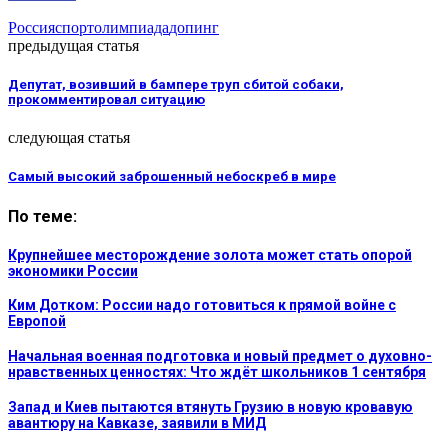
Россия
спорт
олимпиада
допинг
предыдущая статья
Депутат, возивший в бампере труп сбитой собаки,
прокомментировал ситуацию
следующая статья
Самый высокий заброшенный небоскреб в мире
По теме:
Крупнейшее месторождение золота может стать опорой
экономики России
Ким Дотком: России надо готовиться к прямой войне с
Европой
Начальная военная подготовка и новый предмет о духовно-
нравственных ценностях: Что ждёт школьников 1 сентября
Запад и Киев пытаются втянуть Грузию в новую кровавую
авантюру на Кавказе, заявили в МИД