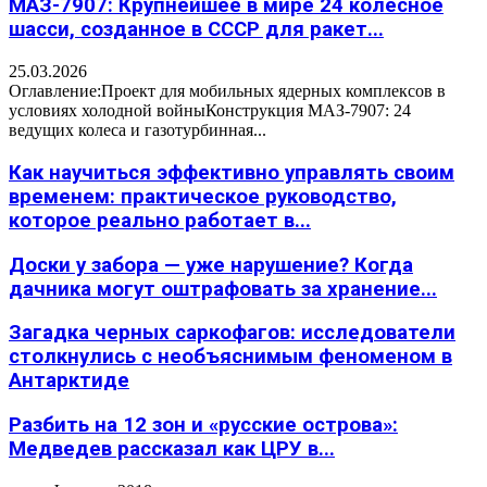
МАЗ-7907: Крупнейшее в мире 24 колесное
шасси, созданное в СССР для ракет...
25.03.2026
Оглавление:Проект для мобильных ядерных комплексов в
условиях холодной войныКонструкция МАЗ-7907: 24
ведущих колеса и газотурбинная...
Как научиться эффективно управлять своим
временем: практическое руководство,
которое реально работает в...
Доски у забора — уже нарушение? Когда
дачника могут оштрафовать за хранение...
Загадка черных саркофагов: исследователи
столкнулись с необъяснимым феноменом в
Антарктиде
Разбить на 12 зон и «русские острова»:
Медведев рассказал как ЦРУ в...