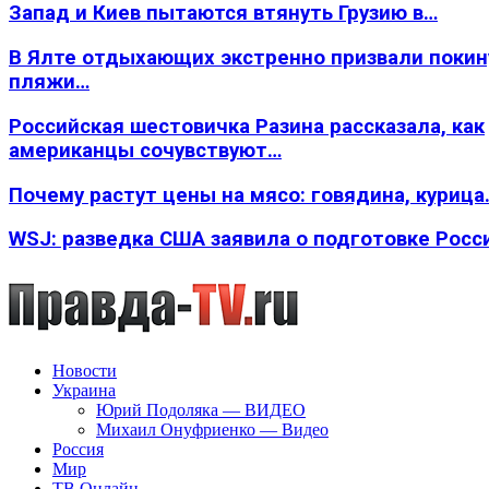
Запад и Киев пытаются втянуть Грузию в…
В Ялте отдыхающих экстренно призвали покин
пляжи…
Российская шестовичка Разина рассказала, как
американцы сочувствуют…
Почему растут цены на мясо: говядина, курица
WSJ: разведка США заявила о подготовке Росс
Новости
Украина
Юрий Подоляка — ВИДЕО
Михаил Онуфриенко — Видео
Россия
Мир
ТВ Онлайн