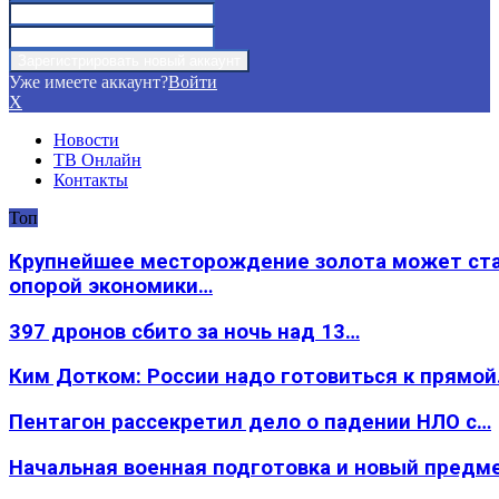
Уже имеете аккаунт?
Войти
X
Новости
ТВ Онлайн
Контакты
Топ
Крупнейшее месторождение золота может ст
опорой экономики…
397 дронов сбито за ночь над 13…
Ким Дотком: России надо готовиться к прямо
Пентагон рассекретил дело о падении НЛО с…
Начальная военная подготовка и новый предм