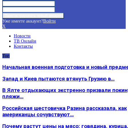
Уже имеете аккаунт?
Войти
X
Новости
ТВ Онлайн
Контакты
Топ
Начальная военная подготовка и новый предм
Запад и Киев пытаются втянуть Грузию в…
В Ялте отдыхающих экстренно призвали покин
пляжи…
Российская шестовичка Разина рассказала, как
американцы сочувствуют…
Почему растут цены на мясо: говядина, курица