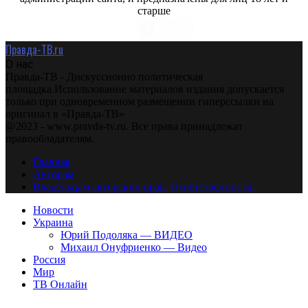
старше
Правда-ТВ.ru
О нас
Правда-ТВ - Дискуссионно политическая
площадка.Использование материалов издания допускается
только при одновременном размещении гиперссылки на
оригинал в «Правда-ТВ»
@2023 - www.pravda-tv.ru. Все права принадлежат
правообладателям.
Главная
Авторам
Владельцам авторских прав. Ответственности.
Новости
Украина
Юрий Подоляка — ВИДЕО
Михаил Онуфриенко — Видео
Россия
Мир
ТВ Онлайн