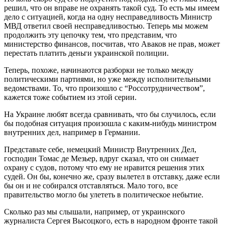
решил, что он вправе не охранять такой суд. То есть мы имеем
дело с ситуацией, когда на одну несправедливость Министр
МВД ответил своей несправедливостью. Теперь мы можем
продолжить эту цепочку тем, что представим, что
министерство финансов, посчитав, что Аваков не прав, может
перестать платить деньги украинской полиции.
Теперь, похоже, начинаются разборки не только между
политическими партиями, но уже между исполнительными
ведомствами. То, что произошло с “Россотрудничеством”,
кажется тоже событием из этой серии.
На Украине любят всегда сравнивать, что бы случилось, если
бы подобная ситуация произошла с каким-нибудь министром
внутренних дел, например в Германии.
Представьте себе, немецкий Министр Внутренних Дел,
господин Томас де Мезьер, вдруг сказал, что он снимает
охрану с судов, потому что ему не нравится решения этих
судей. Он бы, конечно же, сразу вылетел в отставку, даже если
бы он и не собирался отставляться. Мало того, все
правительство могло бы улететь в политическое небытие.
Сколько раз мы слышали, например, от украинского
журналиста Сергея Высоцкого, есть в народном фронте такой