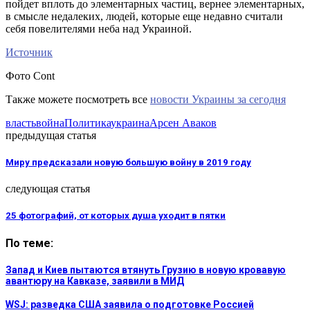
пойдет вплоть до элементарных частиц, вернее элементарных,
в смысле недалеких, людей, которые еще недавно считали
себя повелителями неба над Украиной.
Источник
Фото Cont
Также можете посмотреть все
новости Украины за сегодня
власть
война
Политика
украина
Арсен Аваков
предыдущая статья
Миру предсказали новую большую войну в 2019 году
следующая статья
25 фотографий, от которых душа уходит в пятки
По теме:
Запад и Киев пытаются втянуть Грузию в новую кровавую
авантюру на Кавказе, заявили в МИД
WSJ: разведка США заявила о подготовке Россией