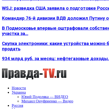
WSJ: разведка США заявила о подготовке Росс
Командир 76-й дивизии ВДВ доложил Путину 
В Подмосковье впервые оштрафовали собстве
участка за…
Скупка электроники: какие устройства можно 
продать
934 млрд руб. за месяц: нефтегазовые доходы
Новости
Украина
Юрий Подоляка — ВИДЕО
Михаил Онуфриенко — Видео
Россия