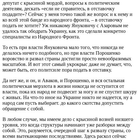
депутат с крысиной мордой, вопросы к политическим
деятелям, дескать «если не справитесь, в отставочку
подадите»? Сейчас у меня точно такой же вопрос и к нему и
ко всей этой банде из народного фронта, – в отставочку
подать не хотите? Уж никакому Януковичу с Азаровым не
удалось так ободрать Украину, как это сделали конкретно
специалисты из Народного Фронта.
То есть при власти Януковича мало того, что никогда не
делалось ничего подобного, но при власти Порошенко
воровство и развал страны достигли просто невообразимых
масштабов. И вот этот самый укрокрыс даже не думает, что,
может быть, его политсиле пора подать в отставку.
Да нет же, и он, и Аваков, и Порошенко, и вся остальная
политическая мерзлота в жизни никогда не оступится от
власти, пока их народ не подвесит за ногу и не спустит шкуру
с живых. На что-то иное на Украине никто не надеется, ну а
народ сам пусть выбирает. до какого скотства допустить
обращение с собой.
В любом случае, мы имеем дело с крысиной возней низшего
уровня, это когда структуры начинают уже разборки между
собой. Это, разумеется, очередной шаг к развалу страны, со
всеми вытекающими последствиями. Здесь раскол сейчас