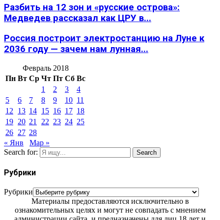
Разбить на 12 зон и «русские острова»:
Медведев рассказал как ЦРУ в...
Россия построит электростанцию на Луне к
2036 году — зачем нам лунная...
Февраль 2018
Пн
Вт
Ср
Чт
Пт
Сб
Вс
1
2
3
4
5
6
7
8
9
10
11
12
13
14
15
16
17
18
19
20
21
22
23
24
25
26
27
28
« Янв
Мар »
Search for:
Search
Рубрики
Рубрики
Материалы предоставляются исключительно в
ознакомительных целях и могут не совпадать с мнением
администрации сайта, и предназначены для лиц 18 лет и