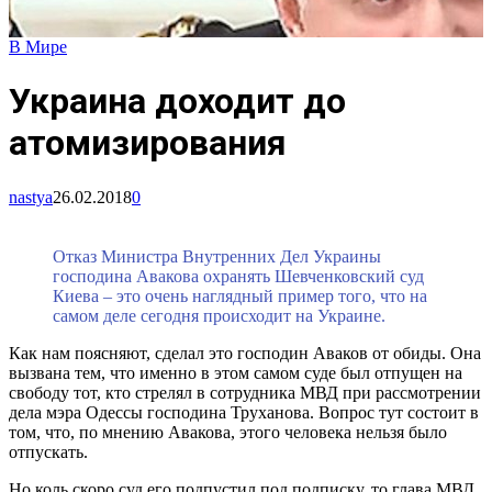
В Мире
Украина доходит до
атомизирования
nastya
26.02.2018
0
Отказ Министра Внутренних Дел Украины
господина Авакова охранять Шевченковский суд
Киева – это очень наглядный пример того, что на
самом деле сегодня происходит на Украине.
Как нам поясняют, сделал это господин Аваков от обиды. Она
вызвана тем, что именно в этом самом суде был отпущен на
свободу тот, кто стрелял в сотрудника МВД при рассмотрении
дела мэра Одессы господина Труханова. Вопрос тут состоит в
том, что, по мнению Авакова, этого человека нельзя было
отпускать.
Но коль скоро суд его подпустил под подписку, то глава МВД