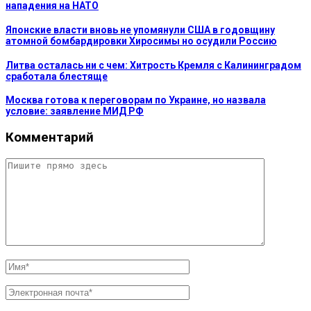
нападения на НАТО
Японские власти вновь не упомянули США в годовщину
атомной бомбардировки Хиросимы но осудили Россию
Литва осталась ни с чем: Хитрость Кремля с Калининградом
сработала блестяще
Москва готова к переговорам по Украине, но назвала
условие: заявление МИД РФ
Комментарий