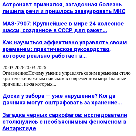
Астронавт признался, загадочная болезнь
лишила речи и пришлось эвакуировать МКС
МАЗ-7907: Крупнейшее в мире 24 колесное
шасси, созданное в СССР для ракет...
Как научиться эффективно управлять своим
временем: практическое руководство,
которое реально работает в...
20.03.2026
20.03.2026
Оглавление:Почему умение управлять своим временем стало
критически важным навыком в современном миреГлавные
причины, из-за которых...
Доски у забора — уже нарушение? Когда
дачника могут оштрафовать за хранение...
Загадка черных саркофагов: исследователи
столкнулись с необъяснимым феноменом в
Антарктиде