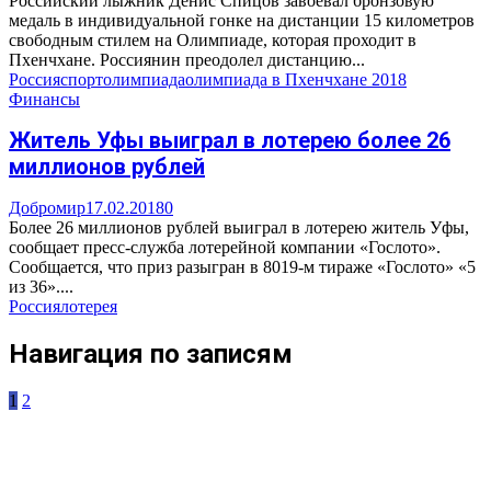
Российский лыжник Денис Спицов завоевал бронзовую
медаль в индивидуальной гонке на дистанции 15 километров
свободным стилем на Олимпиаде, которая проходит в
Пхенчхане. Россиянин преодолел дистанцию...
Россия
спорт
олимпиада
олимпиада в Пхенчхане 2018
Финансы
Житель Уфы выиграл в лотерею более 26
миллионов рублей
Добромир
17.02.2018
0
Более 26 миллионов рублей выиграл в лотерею житель Уфы,
сообщает пресс-служба лотерейной компании «Гослото».
Сообщается, что приз разыгран в 8019-м тираже «Гослото» «5
из 36»....
Россия
лотерея
Навигация по записям
1
2