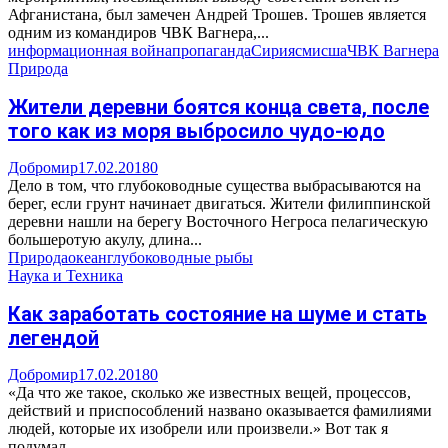
Афганистана, был замечен Андрей Трошев. Трошев является
одним из командиров ЧВК Вагнера,...
информационная война
пропаганда
Сирия
сми
сша
ЧВК Вагнера
Природа
Жители деревни боятся конца света, после
того как из моря выбросило чудо-юдо
Добромир
17.02.2018
0
Дело в том, что глубоководные существа выбрасываются на
берег, если грунт начинает двигаться. Жители филиппинской
деревни нашли на берегу Восточного Негроса пелагическую
большеротую акулу, длина...
Природа
океан
глубоководные рыбы
Наука и Техника
Как заработать состояние на шуме и стать
легендой
Добромир
17.02.2018
0
«Да что же такое, сколько же известных вещей, процессов,
действий и приспособлений названо оказывается фамилиями
людей, которые их изобрели или произвели.» Вот так я
подумал...