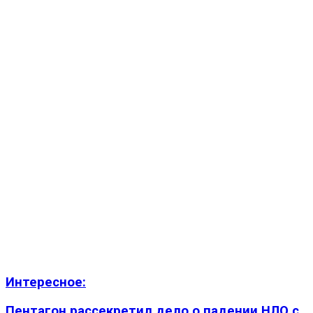
Интересное:
Пентагон рассекретил дело о падении НЛО с