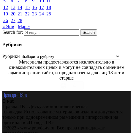
5
6
7
8
9
10
11
12
13
14
15
16
17
18
19
20
21
22
23
24
25
26
27
28
« Янв
Мар »
Search for:
Search
Рубрики
Рубрики
Материалы предоставляются исключительно в
ознакомительных целях и могут не совпадать с мнением
администрации сайта, и предназначены для лиц 18 лет и
старше
Правда-ТВ.ru
О нас
Правда-ТВ - Дискуссионно политическая
площадка.Использование материалов издания допускается
только при одновременном размещении гиперссылки на
оригинал в «Правда-ТВ»
@2023 - www.pravda-tv.ru. Все права принадлежат