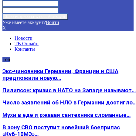
Уже имеете аккаунт?
Войти
X
Новости
ТВ Онлайн
Контакты
Топ
Экс-чиновники Германии, Франции и США
предложили новую…
Пилипсон: кризис в НАТО на Западе называют…
Число заявлений об НЛО в Германии достигло
Мухи в еде и ржавая сантехника сломанные…
В зону СВО поступит новейший боеприпас
«Куб-10МЭ»…