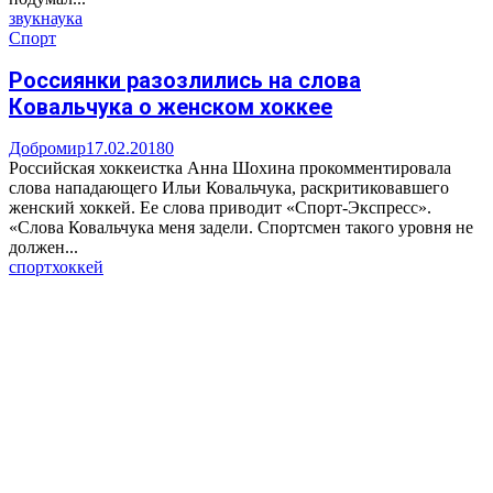
звук
наука
Спорт
Россиянки разозлились на слова
Ковальчука о женском хоккее
Добромир
17.02.2018
0
Российская хоккеистка Анна Шохина прокомментировала
слова нападающего Ильи Ковальчука, раскритиковавшего
женский хоккей. Ее слова приводит «Спорт-Экспресс».
«Слова Ковальчука меня задели. Спортсмен такого уровня не
должен...
спорт
хоккей