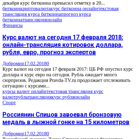
декабря курс биткоина превысил отметку в 20...
биткоин
криптовалюта
курс биткоина онлайн
текстовая
трансляция курса биткоина
прогноз курса
биткоина
трансляция
онлайн
Финансы
Курс валют на сегодня 17 февраля 2018:
онлайн-трансляция котировок доллара,
рубля, евро, прогноз экспертов
Добромир
17.02.2018
0
Курс валют на сегодня 17 февраля 2017: ЦБ РФ опустил курс
доллара и курс евро на сегодня. Рубль ожидает много
сюрпризов. Редакция Pravda-TV.ru продолжает отслеживать
ситуацию с курсами...
курсы валют онлайн
текстовая трансляция курс
валют
рубль
трансляция
курс рубля
онлайн
Спорт
Россиянин Спицов завоевал бронзовую
медаль в лыжной гонке на 15 километров
Добромир
17.02.2018
0