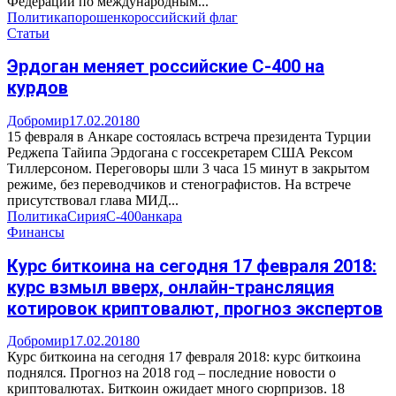
Федерации по международным...
Политика
порошенко
российский флаг
Статьи
Эрдоган меняет российские С-400 на
курдов
Добромир
17.02.2018
0
15 февраля в Анкаре состоялась встреча президента Турции
Реджепа Тайипа Эрдогана с госсекретарем США Рексом
Тиллерсоном. Переговоры шли 3 часа 15 минут в закрытом
режиме, без переводчиков и стенографистов. На встрече
присутствовал глава МИД...
Политика
Сирия
С-400
анкара
Финансы
Курс биткоина на сегодня 17 февраля 2018:
курс взмыл вверх, онлайн-трансляция
котировок криптовалют, прогноз экспертов
Добромир
17.02.2018
0
Курс биткоина на сегодня 17 февраля 2018: курс биткоина
поднялся. Прогноз на 2018 год – последние новости о
криптовалютах. Биткоин ожидает много сюрпризов. 18