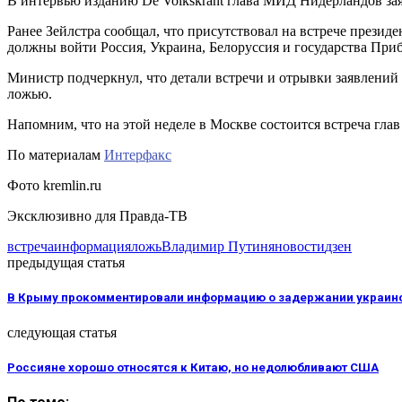
В интервью изданию De Volkskrant глава МИД Нидерландов заяви
Ранее Зейлстра сообщал, что присутствовал на встрече презид
должны войти Россия, Украина, Белоруссия и государства При
Министр подчеркнул, что детали встречи и отрывки заявлений п
ложью.
Напомним, что на этой неделе в Москве состоится встреча гл
По материалам
Интерфакс
Фото kremlin.ru
Эксклюзивно для Правда-ТВ
встреча
информация
ложь
Владимир Путин
яновости
дзен
предыдущая статья
В Крыму прокомментировали информацию о задержании украин
следующая статья
Россияне хорошо относятся к Китаю, но недолюбливают США