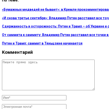
По теме:
«Бумажных медведей не бывает»: в Кремле прокомментирова
«И снова третье сентября»: Владимир Путин расставил все точ
Сдержанность и осторожность: Путин и Трамп – об Украине и 
От саммита к саммиту: Владимир Путин расставил все точки 
Путин и Трамп: саммит в Тяньцзине начинается
Комментарий