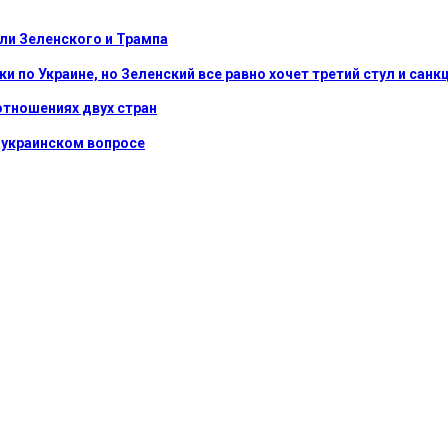
ли Зеленского и Трампа
ки по Украине, но Зеленский все равно хочет третий стул и сан
отношениях двух стран
в украинском вопросе