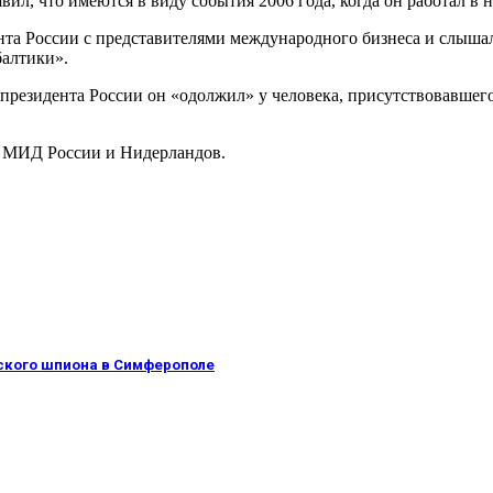
л, что имеются в виду события 2006 года, когда он работал в н
ента России с представителями международного бизнеса и слышал
балтики».
резидента России он «одолжил» у человека, присутствовавшего н
ав МИД России и Нидерландов.
ского шпиона в Симферополе