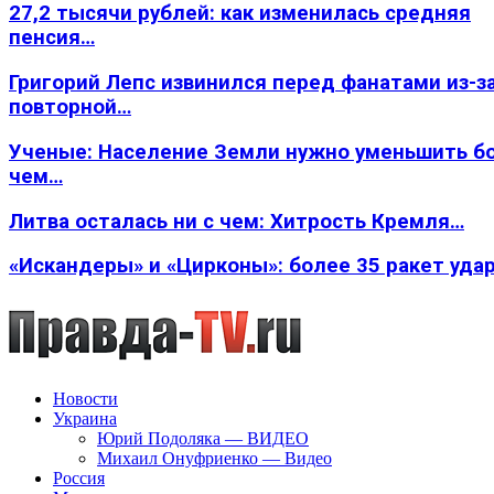
27,2 тысячи рублей: как изменилась средняя
пенсия…
Григорий Лепс извинился перед фанатами из-з
повторной…
Ученые: Население Земли нужно уменьшить б
чем…
Литва осталась ни с чем: Хитрость Кремля…
«Искандеры» и «Цирконы»: более 35 ракет уда
Новости
Украина
Юрий Подоляка — ВИДЕО
Михаил Онуфриенко — Видео
Россия