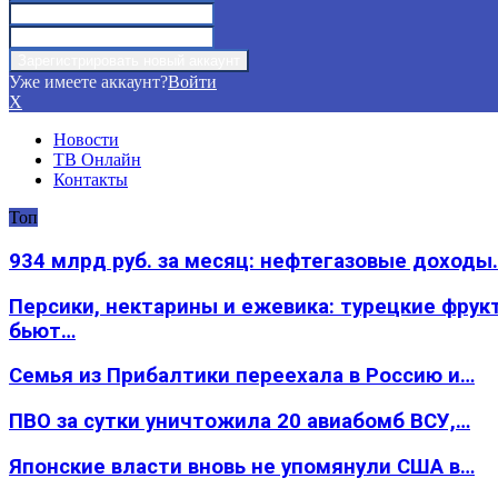
Уже имеете аккаунт?
Войти
X
Новости
ТВ Онлайн
Контакты
Топ
934 млрд руб. за месяц: нефтегазовые доходы
Персики, нектарины и ежевика: турецкие фрук
бьют…
Семья из Прибалтики переехала в Россию и…
ПВО за сутки уничтожила 20 авиабомб ВСУ,…
Японские власти вновь не упомянули США в…