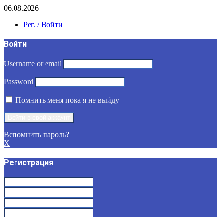
06.08.2026
Рег. / Войти
Войти
Username or email
Password
Помнить меня пока я не выйду
Вспомнить пароль?
X
Регистрация