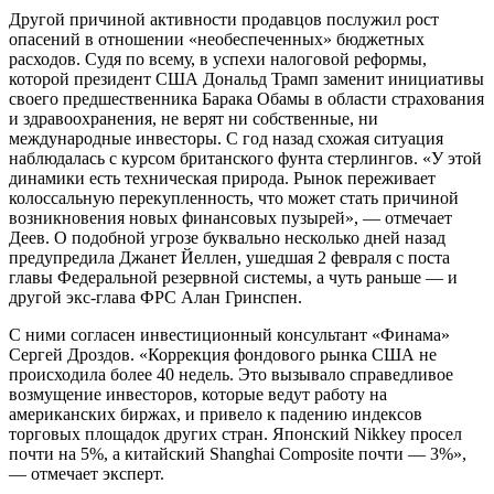
Другой причиной активности продавцов послужил рост
опасений в отношении «необеспеченных» бюджетных
расходов. Судя по всему, в успехи налоговой реформы,
которой президент США Дональд Трамп заменит инициативы
своего предшественника Барака Обамы в области страхования
и здравоохранения, не верят ни собственные, ни
международные инвесторы. С год назад схожая ситуация
наблюдалась с курсом британского фунта стерлингов. «У этой
динамики есть техническая природа. Рынок переживает
колоссальную перекупленность, что может стать причиной
возникновения новых финансовых пузырей», — отмечает
Деев. О подобной угрозе буквально несколько дней назад
предупредила Джанет Йеллен, ушедшая 2 февраля с поста
главы Федеральной резервной системы, а чуть раньше — и
другой экс-глава ФРС Алан Гринспен.
С ними согласен инвестиционный консультант «Финама»
Сергей Дроздов. «Коррекция фондового рынка США не
происходила более 40 недель. Это вызывало справедливое
возмущение инвесторов, которые ведут работу на
американских биржах, и привело к падению индексов
торговых площадок других стран. Японский Nikkey просел
почти на 5%, а китайский Shanghai Composite почти — 3%»,
— отмечает эксперт.