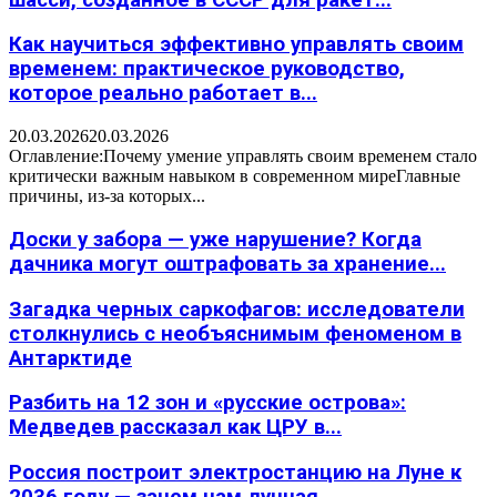
Как научиться эффективно управлять своим
временем: практическое руководство,
которое реально работает в...
20.03.2026
20.03.2026
Оглавление:Почему умение управлять своим временем стало
критически важным навыком в современном миреГлавные
причины, из-за которых...
Доски у забора — уже нарушение? Когда
дачника могут оштрафовать за хранение...
Загадка черных саркофагов: исследователи
столкнулись с необъяснимым феноменом в
Антарктиде
Разбить на 12 зон и «русские острова»:
Медведев рассказал как ЦРУ в...
Россия построит электростанцию на Луне к