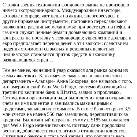
С точки зрения технологии фондового рынка не произошло
ничего экстраординарного. Международные инвесторы,
которые и определяют цены на акции, энергоресурсы и
другие биржевые инструменты, постоянно перекладывают
вложения в различные механизмы: при росте цен на нефть и
газ ими служат ценные бумаги добывающих компаний и
контракты на поставку углеводородов; укрепление доллара и
евро предполагает перевод денег в эти валюты; следствием
падения стоимости сырьевых и резервных валютных
индикаторов становится приток средств в экономику
развивающихся стран…
Тем не менее, нынешний удар оказался для рынка одним из
самых жестоких. Как отмечает замглавы аналитического
департамента «Альпари» Анна Кокорева, все началось с того,
что американский банк Wells Fargo, системообразующий и
третий по величине банк в Штатах, заявил о проблемах.
Сотрудники организации ради выполнения плана открывали
счета на имя клиентов и занимались махинациями с
кредитами, завышая их стоимость. В итоге было открыто 3,5
млн счетов на имена 550 тыс заемщиков, переплативших за
кредиты. Выписанный штраф на сумму в $185 млн оказался
для Wells Fargo незначительным, поэтому банк продолжил
вести недобросовестную политику в отношении клиентов.
Ситуация с банком и стала той каплей, что обрушила весь