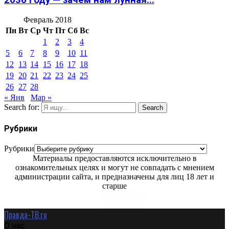
2036 году — зачем нам лунная...
Февраль 2018
Пн
Вт
Ср
Чт
Пт
Сб
Вс
1
2
3
4
5
6
7
8
9
10
11
12
13
14
15
16
17
18
19
20
21
22
23
24
25
26
27
28
« Янв
Мар »
Search for:
Search
Рубрики
Рубрики
Материалы предоставляются исключительно в
ознакомительных целях и могут не совпадать с мнением
администрации сайта, и предназначены для лиц 18 лет и
старше
Правда-ТВ.ru
О нас