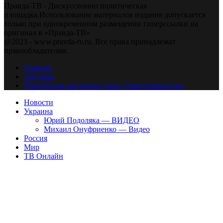
Правда-ТВ - Дискуссионно политическая
площадка.Использование материалов издания допускается
только при одновременном размещении гиперссылки на
оригинал в «Правда-ТВ»
@2023 - www.pravda-tv.ru. Все права принадлежат
правообладателям.
Главная
Авторам
Владельцам авторских прав. Ответственности.
Новости
Украина
Юрий Подоляка — ВИДЕО
Михаил Онуфриенко — Видео
Россия
Мир
ТВ Онлайн