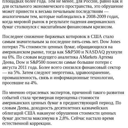
площадках более года. Тем не менее, для России, равно как и
для остального экономического пространства, это обрушение
может привести к весьма печальным последствиям —
аналогичным тем, которые наблюдались в 2008-2009 годах,
когда мировой рынок в результате падения американских
бумаг столкнулся с масштабным финансовым кризисом.
Последнее снижение биржевых котировок в США стало
самым значительным за последние пять-семь лет. Dow Jones
потерял 7% стоимости ценных бумаг, обращающихся на
американском рынке, тогда как S&P500 и NASDAQ рухнули
на 6%. По словам ведущего аналитика AMarkets Артема
Деева, Dow и S&P500 понесли самые большие потери с
августа 2011 года. Более всего снизился финансовый сектор
— на 5%. Затем следуют энергетика, здравоохранение,
промышленность, связь и информационные технологии,
просевшие на 4%.
По мнению отраслевых экспертов, причиной такого развития
событий стала чрезмерная переоценка стоимости
американских ценных бумаг в предшествующий период. По
словам Деева, доходность десятилетних казначейских
облигаций США накануне обрушения стоимости ценных
бумаг достигла максимума в 2,8%. Сейчас настало время
естественной коррекции.