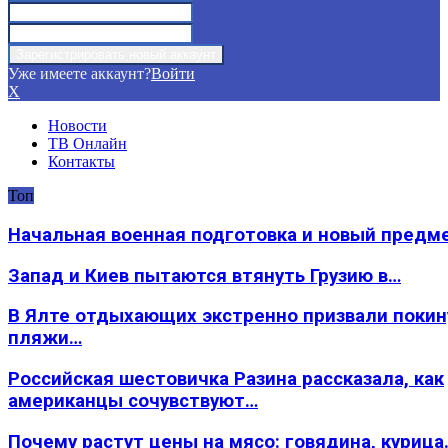
Уже имеете аккаунт?
Войти
X
Новости
ТВ Онлайн
Контакты
Топ
Начальная военная подготовка и новый предм
Запад и Киев пытаются втянуть Грузию в…
В Ялте отдыхающих экстренно призвали покин
пляжи…
Российская шестовичка Разина рассказала, как
американцы сочувствуют…
Почему растут цены на мясо: говядина, курица