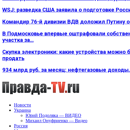
WSJ: разведка США заявила о подготовке Росс
Командир 76-й дивизии ВДВ доложил Путину 
В Подмосковье впервые оштрафовали собстве
участка за…
Скупка электроники: какие устройства можно 
продать
934 млрд руб. за месяц: нефтегазовые доходы
Новости
Украина
Юрий Подоляка — ВИДЕО
Михаил Онуфриенко — Видео
Россия