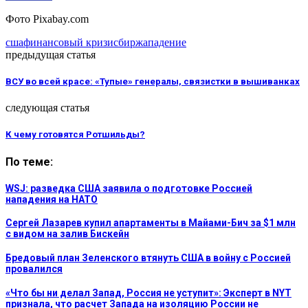
Фото Pixabay.com
сша
финансовый кризис
биржа
падение
предыдущая статья
ВСУ во всей красе: «Тупые» генералы, связистки в вышиванках
следующая статья
К чему готовятся Ротшильды?
По теме:
WSJ: разведка США заявила о подготовке Россией
нападения на НАТО
Сергей Лазарев купил апартаменты в Майами-Бич за $1 млн
с видом на залив Бискейн
Бредовый план Зеленского втянуть США в войну с Россией
провалился
«Что бы ни делал Запад, Россия не уступит»: Эксперт в NYT
признала, что расчет Запада на изоляцию России не