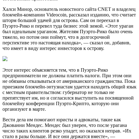
Халси Минор, основатель новостного сайта CNET и владелец
блокчейн-компании Videocoin, рассказал изданию, что считает
шторм большой удачей для острова. Сам он переехал в
Пуэрто-Рико и перевел туда бизнес этой зимой. «Этот ураган
был идеальным ураганом. Жителям Пуэрто-Рико было очень
тяжело, но потом они поймут, что в долгосрочной
перспективе это настоящая находка», — сказал он, добавив,
что имеет в виду интерес инвесторов к острову.
Этот интерес объясняется тем, что в Пуэрто-Рико
предприниматели не должны платить налоги. При этом они
не обязаны отказываться от американского гражданства. Пока
приезжим блокчейн-энтузиастам удается находить общий язык
с местным правительством: губернатор не только не
препятствует им, но и согласился выступить на посвященной
блокчейну конференции Пуэрто-Крипто, которую они
организуют в марте.
Вести дела им помогают юристы и адвокаты, такие как
Джованни Мендес. Мендес был уверен, что после урагана
число таких клиентов резко упадет, но оказался неправ. «Их
стало в разы больше. И все они держатся вместе», —