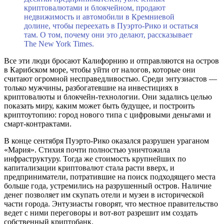
криптовалютами и блокчейном, продают
недвижимость и автомобили в Кремниевой
долине, чтобы переехать в Пуэрто-Рико и остаться
там. О том, почему они это делают, рассказывает
The New York Times.
Все эти люди бросают Калифорнию и отправляются на остров
в Карибском море, чтобы уйти от налогов, которые они
считают огромной несправедливостью. Среди энтузиастов —
только мужчины, разбогатевшие на инвестициях в
криптовалюты и блокчейн-технологии. Они задались целью
показать миру, каким может быть будущее, и построить
криптоутопию: город нового типа с цифровыми деньгами и
смарт-контрактами.
В конце сентября Пуэрто-Рико оказался разрушен ураганом
«Мария». Стихия почти полностью уничтожила
инфраструктуру. Тогда же стоимость крупнейших по
капитализации криптовалют стала расти вверх, и
предприниматели, потратившие на поиск подходящего места
больше года, устремились на разрушенный остров. Наличие
денег позволяет им скупать отели и музеи в исторической
части города. Энтузиасты говорят, что местное правительство
ведет с ними переговоры и вот-вот разрешит им создать
собственный криптобанк.