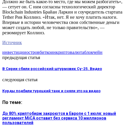
Должно же быть какое-то место, где мы можем разбогатеть»,
— сетует он. С ним согласны технологический директор
Blockchain Industries Брайан Ларкин и соучредитель стартапа
Tether Рив Коллинз. «Итак, нет. Я не хочу платить налоги.
Впервые в истории человечества свои собственные деньги
может создать любой, не только правительство», —
резюмирует Коллинз.
Источник
инвестиции
остров
биткоин
криптовалюта
блокчейн
предыдущая статья
В Сирии сбили российский штурмовик Су-25. Видео
следующая статья
Курды подбили турецкий танк и сняли это на видео
По теме:
До 80% криптобирж закроются в Европе с 1 июля: новый
регламент MiCA оставит без сервиса 10 миллионов
пользователей