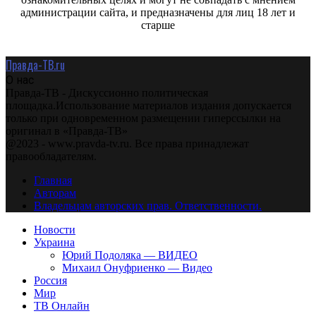
администрации сайта, и предназначены для лиц 18 лет и
старше
Правда-ТВ.ru
О нас
Правда-ТВ - Дискуссионно политическая
площадка.Использование материалов издания допускается
только при одновременном размещении гиперссылки на
оригинал в «Правда-ТВ»
@2023 - www.pravda-tv.ru. Все права принадлежат
правообладателям.
Главная
Авторам
Владельцам авторских прав. Ответственности.
Новости
Украина
Юрий Подоляка — ВИДЕО
Михаил Онуфриенко — Видео
Россия
Мир
ТВ Онлайн