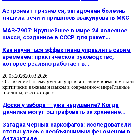
Астронавт признался, загадочная болезнь
лишила речи и пришлось эвакуировать МКС
МАЗ-7907: Крупнейшее в мире 24 колесное
шасси, созданное в СССР для ракет...
Как научиться эффективно управлять своим
временем: практическое руководство,
которое реально работает в...
20.03.2026
20.03.2026
Оглавление:Почему умение управлять своим временем стало
критически важным навыком в современном миреГлавные
причины, из-за которых...
Доски у забора — уже нарушение? Когда
дачника могут оштрафовать за хранение...
Загадка черных саркофагов: исследователи
столкнулись с необъяснимым феноменом в
Антарктиде