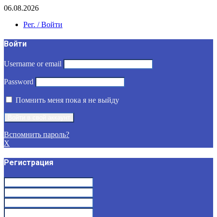
06.08.2026
Рег. / Войти
Войти
Username or email
Password
Помнить меня пока я не выйду
Вспомнить пароль?
X
Регистрация