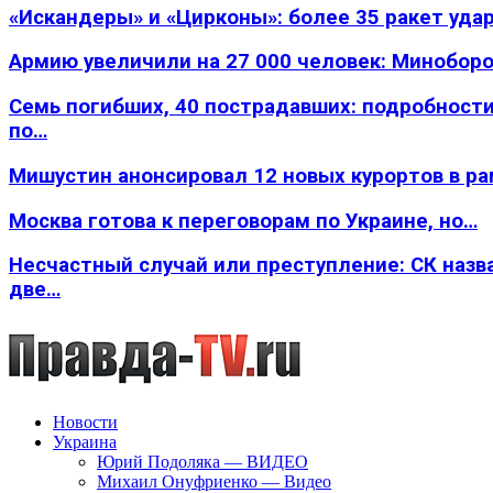
«Искандеры» и «Цирконы»: более 35 ракет уда
Армию увеличили на 27 000 человек: Минобор
Семь погибших, 40 пострадавших: подробности
по…
Мишустин анонсировал 12 новых курортов в р
Москва готова к переговорам по Украине, но…
Несчастный случай или преступление: СК назв
две…
Новости
Украина
Юрий Подоляка — ВИДЕО
Михаил Онуфриенко — Видео