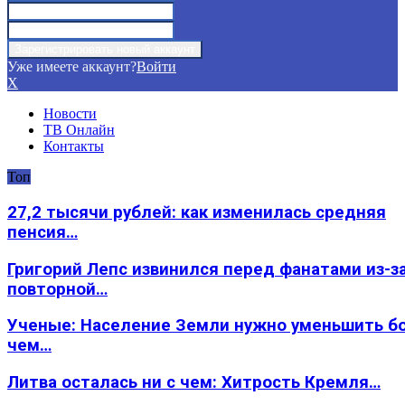
Уже имеете аккаунт?
Войти
X
Новости
ТВ Онлайн
Контакты
Топ
27,2 тысячи рублей: как изменилась средняя
пенсия…
Григорий Лепс извинился перед фанатами из-з
повторной…
Ученые: Население Земли нужно уменьшить б
чем…
Литва осталась ни с чем: Хитрость Кремля…