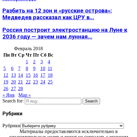
Разбить на 12 зон и «русские острова»:
Медведев рассказал как ЦРУ в...
Россия построит электростанцию на Луне к
2036 году — зачем нам лунная...
Февраль 2018
Пн
Вт
Ср
Чт
Пт
Сб
Вс
1
2
3
4
5
6
7
8
9
10
11
12
13
14
15
16
17
18
19
20
21
22
23
24
25
26
27
28
« Янв
Мар »
Search for:
Search
Рубрики
Рубрики
Материалы предоставляются исключительно в
ознакомительных целях и могут не совпадать с мнением