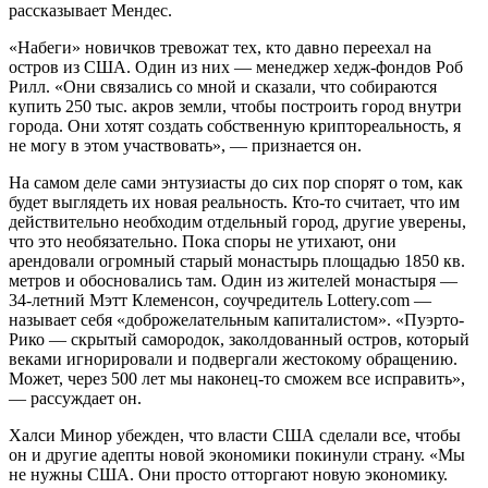
рассказывает Мендес.
«Набеги» новичков тревожат тех, кто давно переехал на
остров из США. Один из них — менеджер хедж-фондов Роб
Рилл. «Они связались со мной и сказали, что собираются
купить 250 тыс. акров земли, чтобы построить город внутри
города. Они хотят создать собственную криптореальность, я
не могу в этом участвовать», — признается он.
На самом деле сами энтузиасты до сих пор спорят о том, как
будет выглядеть их новая реальность. Кто-то считает, что им
действительно необходим отдельный город, другие уверены,
что это необязательно. Пока споры не утихают, они
арендовали огромный старый монастырь площадью 1850 кв.
метров и обосновались там. Один из жителей монастыря —
34-летний Мэтт Клеменсон, соучредитель Lottery.com —
называет себя «доброжелательным капиталистом». «Пуэрто-
Рико — скрытый самородок, заколдованный остров, который
веками игнорировали и подвергали жестокому обращению.
Может, через 500 лет мы наконец-то сможем все исправить»,
— рассуждает он.
Халси Минор убежден, что власти США сделали все, чтобы
он и другие адепты новой экономики покинули страну. «Мы
не нужны США. Они просто отторгают новую экономику.