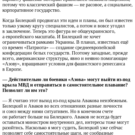
потому что классический фашизм — не расовое, а социальное,
корпоративное государство.
Когда Билецкий продвигал эти идеи и планы, он был известен
только узкому кругу специалистов, а потом и вовсе угодил
в заключение. Теперь это фигура не общеукраинского,
а европейского масштаба. И Билецкий не хочет
ограничиваться рамками Украины. В планах, известных ещё
со времен «Патриота» — создание среднеевропейской
конфедерации белых государств. Поэтому западные, прежде
всего, американские структуры, явно и неявно помогающие
«Азову», взращивают условия для фашистского ренессанса
в Европе.
— Действительно ли боевики «Азова» могут выйти из-под
крыла МВД и отправиться в самостоятельное плавание?
Позволят ли им это?
— Я считаю этот выход из-под крыла Авакова неизбежным.
Билецкий и Аваков во всех отношениях разные личности
и союз между ними ситуативен. Но в конечном счете
он работает больше на Билецкого. Аваков не всегда будет
оставаться министром внутренних дел, интересы тоже могут
разойтись. Насколько я могу судить, Билецкий уже сейчас
позволяет себе самостоятельные шаги, не сообразные