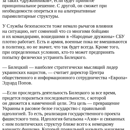
за таких «дружинников», если будет принятое
принципиальное решение. С другой, он сможет при
необходимости опереться и на альтернативные
парамилитарные структуры.
У Службы безопасности тоже немало рычагов влияния
на ситуацию, нет сомнений что со многими бойцами
и их командирами, вошедшими в «Народные дружины» СБУ
плотно работает. Есть и армия, военные пока не вмешиваются
в политику, но не значит, что так будет всегда. Кроме того,
при определенных условиях, кто-то может предпринять
попытку физически устранить Билецкого.
— Билецкий — наиболее стратегически мыслящий лидер
украинских нацистов, — считает директор Центра
общественного и информационного сотрудничества «Европа»
Эдуард Попов.
—Если проследить деятельность Билецкого за все время,
придется поразиться последовательности, с которой
он движется к намеченной цели. Эта цель — превращение
Украины в расовое белое государство с правильной
идеологией. То есть, реализация государственного проекта
фашистского типа. Идеология батальона «Азов» и связанных
с ним политических структур ближе всего к немецкому
варианту фашизма. Который правильней называть нацизмом,