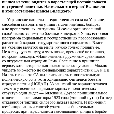
вышел из тени, видится в нарастающей нестабильности
внутренней политики. Насколько это верно? Велики ли
в этой обстановке шансы Билецкого?
— Украинские нацисты — единственная сила на Украине,
способная выводить на улицы тысячи идейных бойцов,
а не проплаченных «титушек». И самой организованной
силой являются именно боевики Билецкого. У них есть своя
программа социальных и государственных преобразований,
расистский вариант государственного социализма. Власть
на Украине валяется на земле, нужно только поднять её.
Не в текущую минуту, а чуть позже, время ещё не пришло,
но сроки подходят. «Национальные дружины» сравнивают
со штурмовыми отрядами Рёма. Сравнение в принципе
верное, хотя историческая аналогия весьма условна. Можно
увидеть множество не совпадающих характеристик СА и НД.
Начать с того что СА пытались играть самостоятельную
политическую роль, хотя официально считались боевым
отрядом партии (НСДАП). Украинский же вариант отличен
тем, что у военных, парамилитарных и политических
структур один лидер — Билецкий. Другое принципиальное
отличие — после авантюры 1923 года («пивной путч») Гитлер
отказался от тактики силового захвата власти. И применил
комбинированный способ: участие в избирательных
процессах при параллельном завоевывании улицы в борьбе