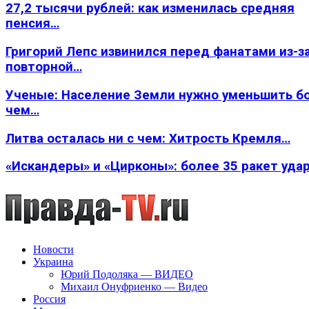
27,2 тысячи рублей: как изменилась средняя
пенсия…
Григорий Лепс извинился перед фанатами из-з
повторной…
Ученые: Население Земли нужно уменьшить б
чем…
Литва осталась ни с чем: Хитрость Кремля…
«Искандеры» и «Цирконы»: более 35 ракет уда
Новости
Украина
Юрий Подоляка — ВИДЕО
Михаил Онуфриенко — Видео
Россия