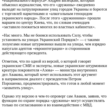
«Национального корпуса» Андрей Билецкий, который
объяснил журналистам, что его «дружины» ежедневно
выходят на патрулирование улиц городов Украины и борются
с торговлей наркотиками и «алкогольным геноцидом
украинского народа». После этого «дружинники» прошли
маршем по центру Киева, что, по словам очевидцев
«заставило поежиться многих во властных кабинетах».
«Нас много. Мы не боимся использовать Силу, чтобы
установить на улицах Украинский Порядок!» — с такими
лозунгами новые штурмовики вышли на улицы, чем изрядно
напугали адептов «евроинтеграции» и сторонников
действующего президента.
Отметим, что по одной из версий, о которой говорят
украинские СМИ и эксперты, новые украинские штурмовики
креатура покровителя «Азова» — министра внутренних
дел Авакова, который хочет использовать этот аргумент
в напряженном диалоге с президентом Петром
Порошенко, продемонстрировать, что готов в любой момент
«захватить улицу».
Однако эту версию в чем-то опроверг сам Аваков, заявив, что
функции по охране порядка «дружины» могут осуществлять
только по согласованию и во взаимодействии с МВД.