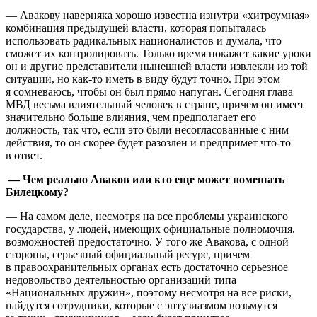
— Авакову наверняка хорошо известна изнутри «хитроумная»
комбинация предыдущей власти, которая попыталась
использовать радикальных националистов и думала, что
сможет их контролировать. Только время покажет какие уроки
он и другие представители нынешней власти извлекли из той
ситуации, но как-то иметь в виду будут точно. При этом
я сомневаюсь, чтобы он был прямо напуган. Сегодня глава
МВД весьма влиятельный человек в стране, причем он имеет
значительно больше влияния, чем предполагает его
должность, так что, если это были несогласованные с ним
действия, то он скорее будет разозлен и предпримет что-то
в ответ.
— Чем реально Аваков или кто еще может помешать
Билецкому?
— На самом деле, несмотря на все проблемы украинского
государства, у людей, имеющих официальные полномочия,
возможностей предостаточно. У того же Авакова, с одной
стороны, серьезный официальный ресурс, причем
в правоохранительных органах есть достаточно серьезное
недовольство деятельностью организаций типа
«Национальных дружин», поэтому несмотря на все риски,
найдутся сотрудники, которые с энтузиазмом возьмутся