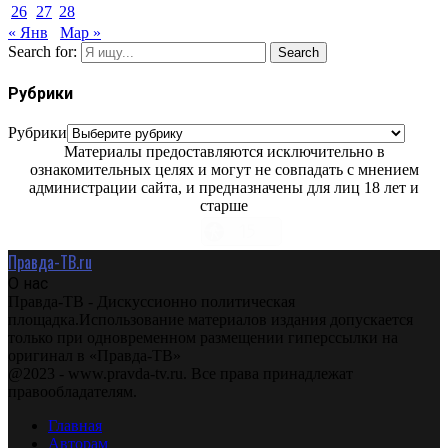
26
27
28
« Янв
Мар »
Search for:
Search
Рубрики
Рубрики
Материалы предоставляются исключительно в
ознакомительных целях и могут не совпадать с мнением
администрации сайта, и предназначены для лиц 18 лет и
старше
Правда-ТВ.ru
О нас
Правда-ТВ - Дискуссионно политическая
площадка.Использование материалов издания допускается
только при одновременном размещении гиперссылки на
оригинал в «Правда-ТВ»
@2023 - www.pravda-tv.ru. Все права принадлежат
правообладателям.
Главная
Авторам