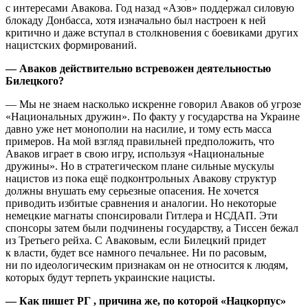
с интересами Авакова. Год назад «Азов» поддержал силовую
блокаду Донбасса, хотя изначально был настроен к ней
критично и даже вступал в столкновения с боевиками других
нацистских формирований.
— Аваков действительно встревожен деятельностью
Билецкого?
— Мы не знаем насколько искренне говорил Аваков об угрозе
«Национальных дружин». По факту у государства на Украине
давно уже нет монополии на насилие, и тому есть масса
примеров. На мой взгляд правильней предположить, что
Аваков играет в свою игру, используя «Национальные
дружины». Но в стратегическом плане сильные мускулы
нацистов из пока ещё подконтрольных Авакову структур
должны внушать ему серьезные опасения. Не хочется
приводить избитые сравнения и аналогии. Но некоторые
немецкие магнаты спонсировали Гитлера и НСДАП. Эти
спонсоры затем были подчинены государству, а Тиссен бежал
из Третьего рейха. С Аваковым, если Билецкий придет
к власти, будет все намного печальнее. Ни по расовым,
ни по идеологическим признакам он не относится к людям,
которых будут терпеть украинские нацисты.
— Как пишет РГ , причина же, по которой «Нацкорпус»