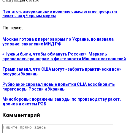
Пентагон: американские военные самолеты не прекратят
полеты над Черным морем
По теме:
Москва готова к переговорам по Украине, но назвала
условие: заявление МИД РФ
«Нужны были, чтобы обмануть Россию»: Меркель
призналась пранкерам в фиктивности Минских соглашений
Трамп заявил, что США могут «забрать практически все»
ресурсы Украины
Рубио анонсировал новые попытки США возобновить
переговоры России и Украины
Минобороны: поражены заводы по производству ракет,
дронов и систем РЭБ
Комментарий