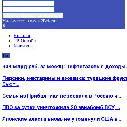
Уже имеете аккаунт?
Войти
X
Новости
ТВ Онлайн
Контакты
Топ
934 млрд руб. за месяц: нефтегазовые доходы
Персики, нектарины и ежевика: турецкие фрук
бьют…
Семья из Прибалтики переехала в Россию и…
ПВО за сутки уничтожила 20 авиабомб ВСУ,…
Японские власти вновь не упомянули США в…