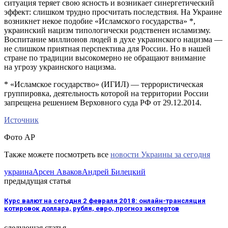
ситуация теряет свою ясность и возникает синергетический
эффект: слишком трудно просчитать последствия. На Украине
возникнет некое подобие «Исламского государства» *,
украинский нацизм типологически родственен исламизму.
Воспитание миллионов людей в духе украинского нацизма —
не слишком приятная перспектива для России. Но в нашей
стране по традиции высокомерно не обращают внимание
на угрозу украинского нацизма.
* «Исламское государство» (ИГИЛ) — террористическая
группировка, деятельность которой на территории России
запрещена решением Верховного суда РФ от 29.12.2014.
Источник
Фото АР
Также можете посмотреть все
новости Украины за сегодня
украина
Арсен Аваков
Андрей Билецкий
предыдущая статья
Курс валют на сегодня 2 февраля 2018: онлайн-трансляция
котировок доллара, рубля, евро, прогноз экспертов
следующая статья