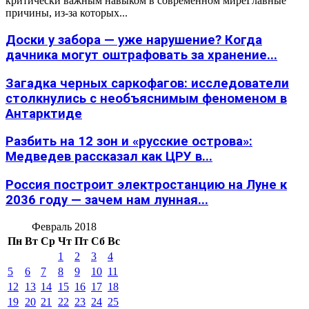
критически важным навыком в современном миреГлавные
причины, из-за которых...
Доски у забора — уже нарушение? Когда
дачника могут оштрафовать за хранение...
Загадка черных саркофагов: исследователи
столкнулись с необъяснимым феноменом в
Антарктиде
Разбить на 12 зон и «русские острова»:
Медведев рассказал как ЦРУ в...
Россия построит электростанцию на Луне к
2036 году — зачем нам лунная...
Февраль 2018
Пн
Вт
Ср
Чт
Пт
Сб
Вс
1
2
3
4
5
6
7
8
9
10
11
12
13
14
15
16
17
18
19
20
21
22
23
24
25