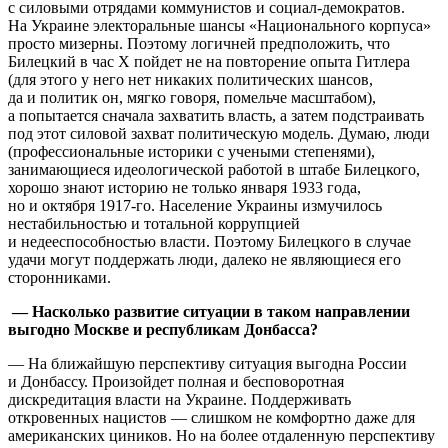
с силовыми отрядами коммунистов и социал-демократов.
На Украине электоральные шансы «Национального корпуса»
просто мизерны. Поэтому логичней предположить, что
Билецкий в час Х пойдет не на повторение опыта Гитлера
(для этого у него нет никаких политических шансов,
да и политик он, мягко говоря, помельче масштабом),
а попытается сначала захватить власть, а затем подстраивать
под этот силовой захват политическую модель. Думаю, люди
(профессиональные историки с учеными степенями),
занимающиеся идеологической работой в штабе Билецкого,
хорошо знают историю не только января 1933 года,
но и октября 1917-го. Население Украины измучилось
нестабильностью и тотальной коррупцией
и недееспособностью власти. Поэтому Билецкого в случае
удачи могут поддержать люди, далеко не являющиеся его
сторонниками.
— Насколько развитие ситуации в таком направлении
выгодно Москве и республикам Донбасса?
— На ближайшую перспективу ситуация выгодна России
и Донбассу. Произойдет полная и бесповоротная
дискредитация власти на Украине. Поддерживать
откровенных нацистов — слишком не комфортно даже для
американских циников. Но на более отдаленную перспективу