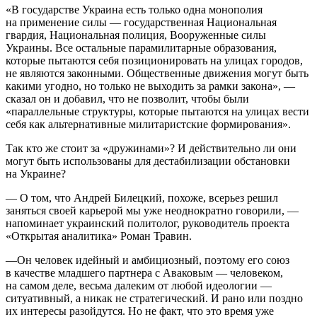
«В государстве Украина есть только одна монополия
на применение силы — государственная Национальная
гвардия, Национальная полиция, Вооруженные силы
Украины. Все остальные парамилитарные образования,
которые пытаются себя позиционировать на улицах городов,
не являются законными. Общественные движения могут быть
какими угодно, но только не выходить за рамки закона», —
сказал он и добавил, что не позволит, чтобы были
«параллельные структуры, которые пытаются на улицах вести
себя как альтернативные милитаристские формирования».
Так кто же стоит за «дружинами»? И действительно ли они
могут быть использованы для дестабилизации обстановки
на Украине?
— О том, что Андрей Билецкий, похоже, всерьез решил
заняться своей карьерой мы уже неоднократно говорили, —
напоминает украинский политолог, руководитель проекта
«Открытая аналитика» Роман Травин.
—Он человек идейный и амбициозный, поэтому его союз
в качестве младшего партнера с Аваковым — человеком,
на самом деле, весьма далеким от любой идеологии —
ситуативный, а никак не стратегический. И рано или поздно
их интересы разойдутся. Но не факт, что это время уже