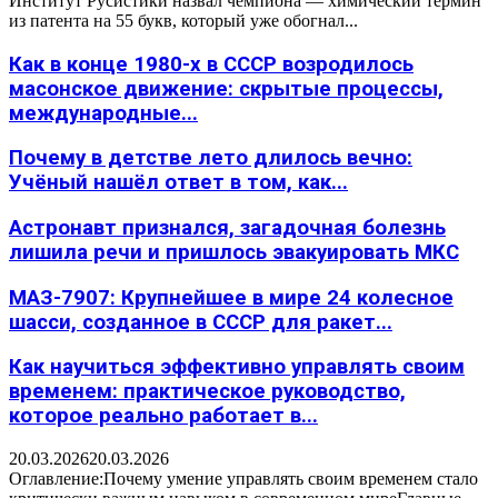
Институт Русистики назвал чемпиона — химический термин
из патента на 55 букв, который уже обогнал...
Как в конце 1980-х в СССР возродилось
масонское движение: скрытые процессы,
международные...
Почему в детстве лето длилось вечно:
Учёный нашёл ответ в том, как...
Астронавт признался, загадочная болезнь
лишила речи и пришлось эвакуировать МКС
МАЗ-7907: Крупнейшее в мире 24 колесное
шасси, созданное в СССР для ракет...
Как научиться эффективно управлять своим
временем: практическое руководство,
которое реально работает в...
20.03.2026
20.03.2026
Оглавление:Почему умение управлять своим временем стало