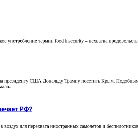
 употребление термин food insecurity – нехватка продовольстви
ла президенту США Дональду Трампу посетить Крым. Подобным 
ала...
вечает РФ?
 воздух для перехвата иностранных самолетов и беспилотников