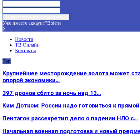
Уже имеете аккаунт?
Войти
X
Новости
ТВ Онлайн
Контакты
Топ
Крупнейшее месторождение золота может ст
опорой экономики…
397 дронов сбито за ночь над 13…
Ким Дотком: России надо готовиться к прямо
Пентагон рассекретил дело о падении НЛО с…
Начальная военная подготовка и новый предм