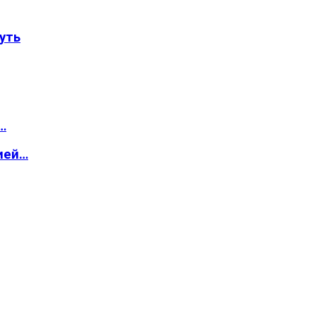
уть
…
ией…