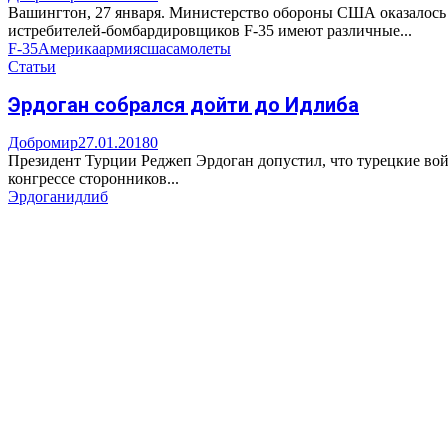
Вашингтон, 27 января. Министерство обороны США оказалось 
истребителей-бомбардировщиков F-35 имеют различные...
F-35
Америка
армия
сша
самолеты
Статьи
Эрдоган собрался дойти до Идлиба
Добромир
27.01.2018
0
Президент Турции Реджеп Эрдоган допустил, что турецкие вой
конгрессе сторонников...
Эрдоган
идлиб