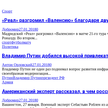
Спорт
«Реал» разгромил «Валенсию» благодаря дв
Добромир
27.01.2018
0
Мадридский «Реал» разгромил «Валенсию» в матче 21-го тура
Роналду. Во втором...
спорт
футбол
матч
Политика
Владимир Путин добился высокой привлекат
Антон Орловский
27.01.2018
0
Владимир Путин не один раз поднимал вопрос развития инфрас
своеобразная модернизация...
Путин
Владимир Путин
президент РФ
Армия
Американский эксперт рассказал, в чем рос
Добромир
27.01.2018
0
Вашингтон, 27 января. Военный эксперт Себастьян Роблен из а