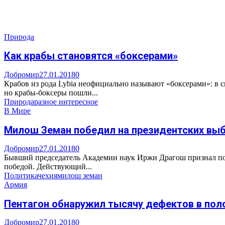
Природа
Как крабы становятся «боксерами»
Добромир
27.01.2018
0
Крабов из рода Lybia неофициально называют «боксерами»: в 
но крабы-боксеры пошли...
Природа
разное интересное
В Мире
Милош Земан победил на президентских выб
Добромир
27.01.2018
0
Бывший председатель Академии наук Иржи Драгош признал пор
победой. Действующий...
Политика
чехия
милош земан
Армия
Пентагон обнаружил тысячу дефектов в поло
Добромир
27.01.2018
0