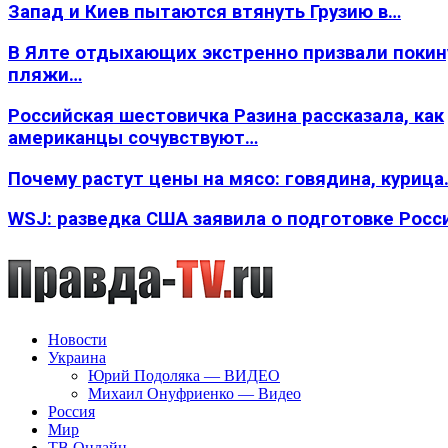
Запад и Киев пытаются втянуть Грузию в…
В Ялте отдыхающих экстренно призвали покин
пляжи…
Российская шестовичка Разина рассказала, как
американцы сочувствуют…
Почему растут цены на мясо: говядина, курица
WSJ: разведка США заявила о подготовке Росс
Новости
Украина
Юрий Подоляка — ВИДЕО
Михаил Онуфриенко — Видео
Россия
Мир
ТВ Онлайн