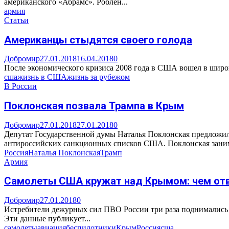
американского «Абрамс». Роблен...
армия
Статьи
Американцы стыдятся своего голода
Добромир
27.01.2018
16.04.2018
0
После экономического кризиса 2008 года в США вошел в широкое
сша
жизнь в США
жизнь за рубежом
В России
Поклонская позвала Трампа в Крым
Добромир
27.01.2018
27.01.2018
0
Депутат Государственной думы Наталья Поклонская предложи
антироссийских санкционных списков США. Поклонская заним
Россия
Наталья Поклонская
Трамп
Армия
Самолеты США кружат над Крымом: чем от
Добромир
27.01.2018
0
Истребители дежурных сил ПВО России три раза поднимались в
Эти данные публикует...
самолеты
авиация
беспилотники
Крым
Россия
сша