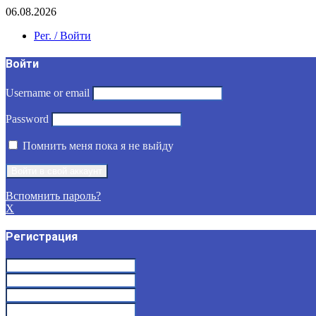
06.08.2026
Рег. / Войти
Войти
Username or email
Password
Помнить меня пока я не выйду
Вспомнить пароль?
X
Регистрация