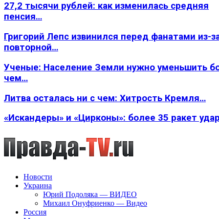
27,2 тысячи рублей: как изменилась средняя
пенсия…
Григорий Лепс извинился перед фанатами из-з
повторной…
Ученые: Население Земли нужно уменьшить б
чем…
Литва осталась ни с чем: Хитрость Кремля…
«Искандеры» и «Цирконы»: более 35 ракет уда
Новости
Украина
Юрий Подоляка — ВИДЕО
Михаил Онуфриенко — Видео
Россия