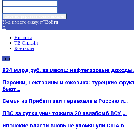
Уже имеете аккаунт?
Войти
X
Новости
ТВ Онлайн
Контакты
Топ
934 млрд руб. за месяц: нефтегазовые доходы
Персики, нектарины и ежевика: турецкие фрук
бьют…
Семья из Прибалтики переехала в Россию и…
ПВО за сутки уничтожила 20 авиабомб ВСУ,…
Японские власти вновь не упомянули США в…