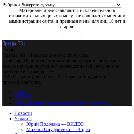
Рубрики
Материалы предоставляются исключительно в
ознакомительных целях и могут не совпадать с мнением
администрации сайта, и предназначены для лиц 18 лет и
старше
Правда-ТВ.ru
О нас
Правда-ТВ - Дискуссионно политическая
площадка.Использование материалов издания допускается
только при одновременном размещении гиперссылки на
оригинал в «Правда-ТВ»
@2023 - www.pravda-tv.ru. Все права принадлежат
правообладателям.
Главная
Авторам
Владельцам авторских прав. Ответственности.
Новости
Украина
Юрий Подоляка — ВИДЕО
Михаил Онуфриенко — Видео