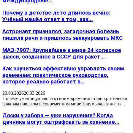
международные...
Почему в детстве лето длилось вечно:
Учёный нашёл ответ в том, как...
Астронавт признался, загадочная болезнь
лишила речи и пришлось эвакуировать МКС
МАЗ-7907: Крупнейшее в мире 24 колесное
шасси, созданное в СССР для ракет...
Как научиться эффективно управлять своим
временем: практическое руководство,
которое реально работает в...
20.03.2026
20.03.2026
Почему умение управлять своим временем стало критически
важным навыком в современном мире Задумывался ли ты,...
Доски у забора — уже нарушение? Когда
дачника могут оштрафовать за хранение...