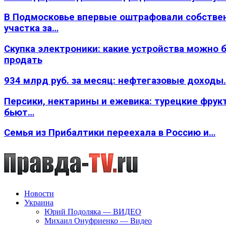
В Подмосковье впервые оштрафовали собстве
участка за…
Скупка электроники: какие устройства можно 
продать
934 млрд руб. за месяц: нефтегазовые доходы
Персики, нектарины и ежевика: турецкие фрук
бьют…
Семья из Прибалтики переехала в Россию и…
Новости
Украина
Юрий Подоляка — ВИДЕО
Михаил Онуфриенко — Видео