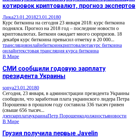
котировок криптовалют, прогноз экспертов
Лика
23.01.2018
23.01.2018
0
Курс биткоина на сегодня 23 января 2018: курс биткоина
поднялся. Прогноз на 2018 год – последние новости о
криптовалютах. Биткоин ожидает много сюрпризов. 18
декабря курс биткоина превысил отметку в 20 000...
трансляция
онлайн
биткоин
криптовалюта
курс биткоина
онлайн
текстовая трансляция курса биткоина
В Мире
СМИ сообщили годовую зарплату
президента Украины
sonya
23.01.2018
0
Сегодня, 23 января, в администрации президента Украины
сообщили, что заработная плата украинского лидера Петра
Порошенко в прошлом году составила 336 тысяч гривен
(свыше 656 тысяч...
дзен
зарплата
украина
Петр Порошенко
должность
яновости
В Мире
Грузия получила первые Javelin