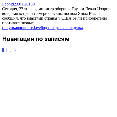
Leonid
23.01.2018
0
Сегодня, 23 января, министр обороны Грузии Леван Изория
во время встречи с американским послом Яном Келли
сообщил, что властями страны у США были приобретены
противотанковые...
покупка
яновости
Javelin
дзен
грузия
сша
сделка
Навигация по записям
1
2
…
5