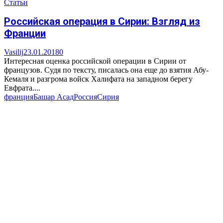
Статьи
Российская операция в Сирии: Взгляд из
Франции
Vasilij
23.01.2018
0
Интересная оценка российской операции в Сирии от
французов. Судя по тексту, писалась она еще до взятия Абу-
Кемаля и разгрома войск Халифата на западном берегу
Евфрата....
франция
Башар Асад
Россия
Сирия