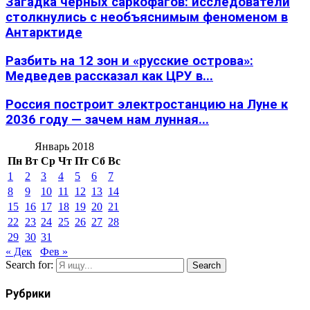
Загадка черных саркофагов: исследователи
столкнулись с необъяснимым феноменом в
Антарктиде
Разбить на 12 зон и «русские острова»:
Медведев рассказал как ЦРУ в...
Россия построит электростанцию на Луне к
2036 году — зачем нам лунная...
Январь 2018
Пн
Вт
Ср
Чт
Пт
Сб
Вс
1
2
3
4
5
6
7
8
9
10
11
12
13
14
15
16
17
18
19
20
21
22
23
24
25
26
27
28
29
30
31
« Дек
Фев »
Search for:
Search
Рубрики