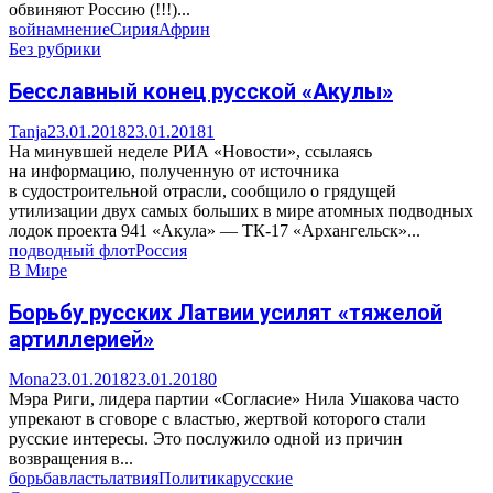
обвиняют Россию (!!!)...
война
мнение
Сирия
Африн
Без рубрики
Бесславный конец русской «Акулы»
Tanja
23.01.2018
23.01.2018
1
На минувшей неделе РИА «Новости», ссылаясь
на информацию, полученную от источника
в судостроительной отрасли, сообщило о грядущей
утилизации двух самых больших в мире атомных подводных
лодок проекта 941 «Акула» — ТК-17 «Архангельск»...
подводный флот
Россия
В Мире
Борьбу русских Латвии усилят «тяжелой
артиллерией»
Mona
23.01.2018
23.01.2018
0
Мэра Риги, лидера партии «Согласие» Нила Ушакова часто
упрекают в сговоре с властью, жертвой которого стали
русские интересы. Это послужило одной из причин
возвращения в...
борьба
власть
латвия
Политика
русские