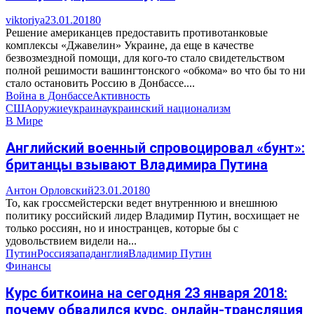
viktoriya
23.01.2018
0
Решение американцев предоставить противотанковые
комплексы «Джавелин» Украине, да еще в качестве
безвозмездной помощи, для кого-то стало свидетельством
полной решимости вашингтонского «обкома» во что бы то ни
стало остановить Россию в Донбассе....
Война в Донбассе
Активность
США
оружие
украина
украинский национализм
В Мире
Английский военный спровоцировал «бунт»:
британцы взывают Владимира Путина
Антон Орловский
23.01.2018
0
То, как гроссмейстерски ведет внутреннюю и внешнюю
политику российский лидер Владимир Путин, восхищает не
только россиян, но и иностранцев, которые бы с
удовольствием видели на...
Путин
Россия
запад
англия
Владимир Путин
Финансы
Курс биткоина на сегодня 23 января 2018:
почему обвалился курс, онлайн-трансляция