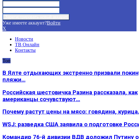
Уже имеете аккаунт?
Войти
X
Новости
ТВ Онлайн
Контакты
Топ
В Ялте отдыхающих экстренно призвали покин
пляжи…
Российская шестовичка Разина рассказала, как
американцы сочувствуют…
Почему растут цены на мясо: говядина, курица
WSJ: разведка США заявила о подготовке Росс
Командир 76-й дивизии ВДВ доложил Путину 