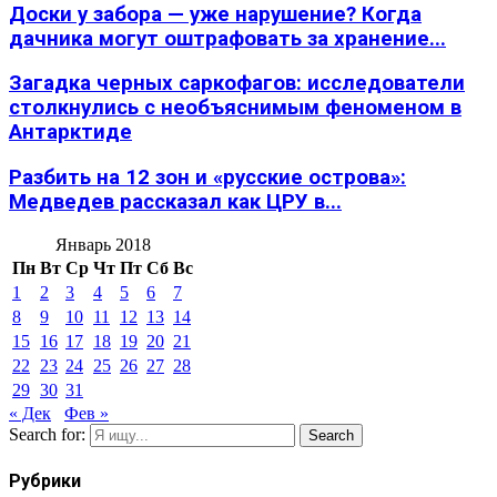
Доски у забора — уже нарушение? Когда
дачника могут оштрафовать за хранение...
Загадка черных саркофагов: исследователи
столкнулись с необъяснимым феноменом в
Антарктиде
Разбить на 12 зон и «русские острова»:
Медведев рассказал как ЦРУ в...
Январь 2018
Пн
Вт
Ср
Чт
Пт
Сб
Вс
1
2
3
4
5
6
7
8
9
10
11
12
13
14
15
16
17
18
19
20
21
22
23
24
25
26
27
28
29
30
31
« Дек
Фев »
Search for:
Search
Рубрики