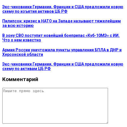
Экс-чиновники Германии, Франции и США предложили новую
схему по изъятия активов ЦБ РФ
Пилипсон: кризис в НАТО на Западе называют тяжелейшим
за всю историю
В зону СВО поступит новейший боеприпас «Куб-10МЭ» с ИИ.
Что о нем известно
Армия России уничтожила пункты управления БПЛА в ДНР и
Херсонской области
Экс-чиновники Германии, Франции и США предложили новую
схему по активам ЦБ РФ
Комментарий