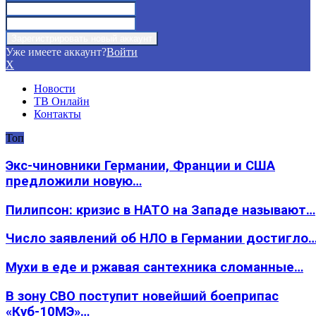
Уже имеете аккаунт?
Войти
X
Новости
ТВ Онлайн
Контакты
Топ
Экс-чиновники Германии, Франции и США
предложили новую…
Пилипсон: кризис в НАТО на Западе называют…
Число заявлений об НЛО в Германии достигло
Мухи в еде и ржавая сантехника сломанные…
В зону СВО поступит новейший боеприпас
«Куб-10МЭ»…