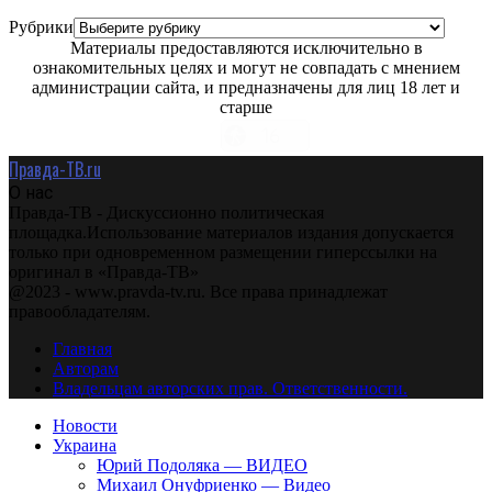
Рубрики
Материалы предоставляются исключительно в
ознакомительных целях и могут не совпадать с мнением
администрации сайта, и предназначены для лиц 18 лет и
старше
Правда-ТВ.ru
О нас
Правда-ТВ - Дискуссионно политическая
площадка.Использование материалов издания допускается
только при одновременном размещении гиперссылки на
оригинал в «Правда-ТВ»
@2023 - www.pravda-tv.ru. Все права принадлежат
правообладателям.
Главная
Авторам
Владельцам авторских прав. Ответственности.
Новости
Украина
Юрий Подоляка — ВИДЕО
Михаил Онуфриенко — Видео