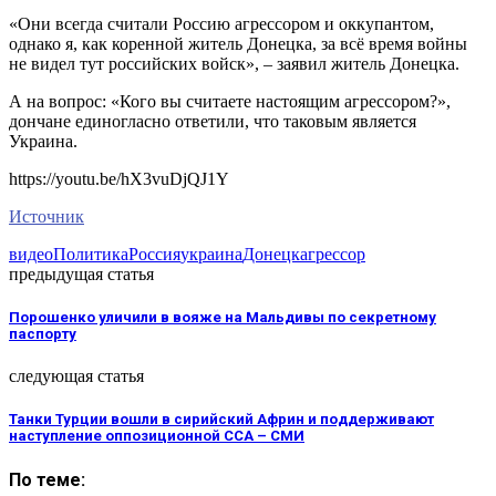
«Они всегда считали Россию агрессором и оккупантом,
однако я, как коренной житель Донецка, за всё время войны
не видел тут российских войск», – заявил житель Донецка.
А на вопрос: «Кого вы считаете настоящим агрессором?»,
дончане единогласно ответили, что таковым является
Украина.
https://youtu.be/hX3vuDjQJ1Y
Источник
видео
Политика
Россия
украина
Донецк
агрессор
предыдущая статья
Порошенко уличили в вояже на Мальдивы по секретному
паспорту
следующая статья
Танки Турции вошли в сирийский Африн и поддерживают
наступление оппозиционной ССА – СМИ
По теме: