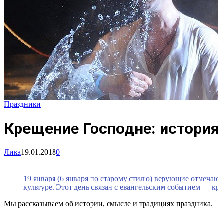
Праздники
Крещение Господне: история
Лика
19.01.2018
0
19 января (6 января по старому стилю) верующие отмеча
культуре. Этот день связан с евангельским событием — 
Мы рассказываем об истории, смысле и традициях праздника.