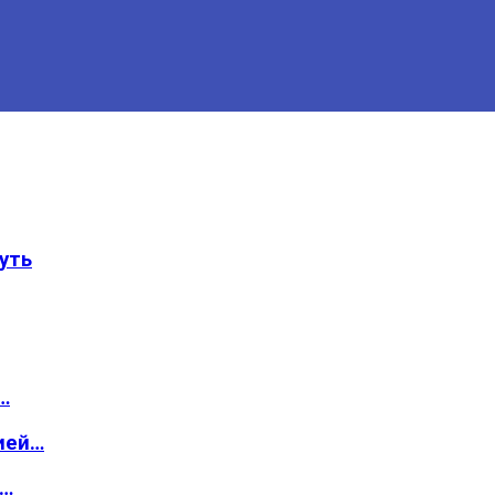
уть
…
ией…
о…