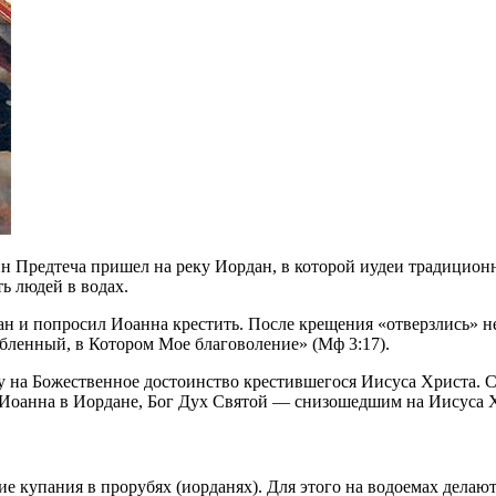
н Предтеча пришел на реку Иордан, в которой иудеи традиционн
ь людей в водах.
ан и попросил Иоанна крестить. После крещения «отверзлись» н
бленный, в Котором Мое благоволение» (Мф 3:17).
на Божественное достоинство крестившегося Иисуса Христа. Сч
 Иоанна в Иордане, Бог Дух Святой — снизошедшим на Иисуса Х
ие купания в прорубях (иорданях). Для этого на водоемах делаю