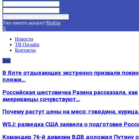
Уже имеете аккаунт?
Войти
X
Новости
ТВ Онлайн
Контакты
Топ
В Ялте отдыхающих экстренно призвали покин
пляжи…
Российская шестовичка Разина рассказала, как
американцы сочувствуют…
Почему растут цены на мясо: говядина, курица
WSJ: разведка США заявила о подготовке Росс
Командир 76-й дивизии ВДВ доложил Путину 