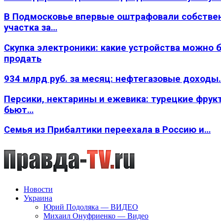
В Подмосковье впервые оштрафовали собстве
участка за…
Скупка электроники: какие устройства можно 
продать
934 млрд руб. за месяц: нефтегазовые доходы
Персики, нектарины и ежевика: турецкие фрук
бьют…
Семья из Прибалтики переехала в Россию и…
Новости
Украина
Юрий Подоляка — ВИДЕО
Михаил Онуфриенко — Видео