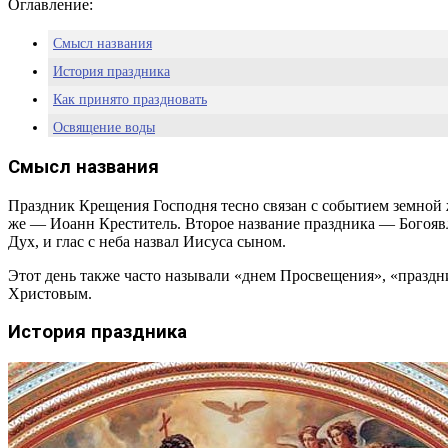
Оглавление:
Смысл названия
История праздника
Как принято праздновать
Освящение воды
Целебные свойства крещенской воды
Смысл названия
Где хранить крещенскую воду
Праздник Крещения Господня тесно связан с событием земной
Крещение Господне: традиции, обычаи, приметы и гадания
же — Иоанн Креститель. Второе название праздника — Богоявле
Дух, и глас с неба назвал Иисуса сыном.
Этот день также часто называли «днем Просвещения», «праздн
Христовым.
История праздника