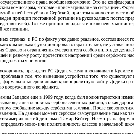
осударственного права вообще невозможно. Это не конфедерация
им комиссарам, которые «присматривали» за ситуацией. Формал
утой к ней Республики Сербской, при этом количество мест в о
веден принцип постоянной ротации на руководящих постах пред
едставителей). Тот же принцип вводился и в ключевых министерс
ой же позиции.
ных странах, и РС по факту уже давно реальное, состоявшееся г
лканским меркам функционировал отвратительно, не уставая погл
ия Сараево и ограничения суверенитета сербов вплоть до детале
й и резкому росту протестных настроений среди сербского насел
 продолжаться не могло.
 ускорились, президент РС Додик часами просиживал в Кремле в
 проблема в том, что нынешнее устройство того, что существуе
, формально завершившими кровопролитную войну. Додика сразу
ию вооруженного конфликта.
мим Западом еще в 1999 году, когда был волюнтаристски измене
вязывающая два основных сербонаселенных района, этакая дорог
нтируя сообщение между сербскими землями. После скоропостиж
ления. На данный момент сербское самоуправление там как таков
рудится американский дипломат Тамир Вейсер. Несмотря на форма
определять моно- или полиэтничность классов в начальной школ