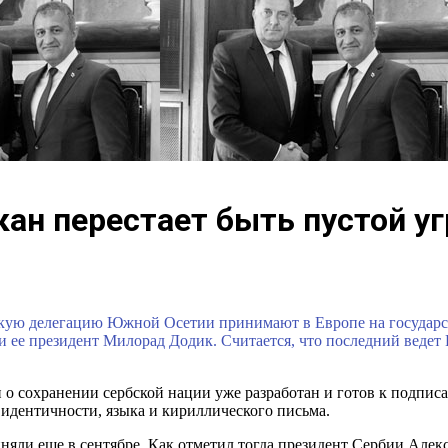
кан перестает быть пустой у
кую делегацию Южной Осетии принимают в Европе на государств
 ее президент Милорад Додик. Считается, что последний ведет 
о сохранении сербской нации уже разработан и готов к подпис
 идентичности, языка и кириллического письма.
няли еще в сентябре. Как отметил тогда президент Сербии Алекс