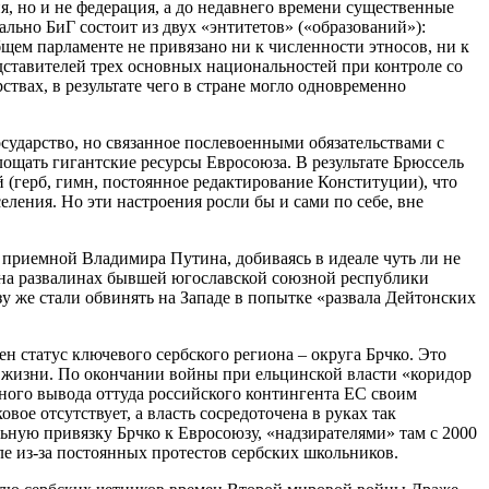
, но и не федерация, а до недавнего времени существенные
ьно БиГ состоит из двух «энтитетов» («образований»):
бщем парламенте не привязано ни к численности этносов, ни к
ставителей трех основных национальностей при контроле со
твах, в результате чего в стране могло одновременно
осударство, но связанное послевоенными обязательствами с
ощать гигантские ресурсы Евросоюза. В результате Брюссель
й (герб, гимн, постоянное редактирование Конституции), что
ения. Но эти настроения росли бы и сами по себе, вне
 приемной Владимира Путина, добиваясь в идеале чуть ли не
т на развалинах бывшей югославской союзной республики
 же стали обвинять на Западе в попытке «развала Дейтонских
н статус ключевого сербского региона – округа Брчко. Это
а жизни. По окончании войны при ельцинской власти «коридор
ного вывода оттуда российского контингента ЕС своим
ое отсутствует, а власть сосредоточена в руках так
льную привязку Брчко к Евросоюзу, «надзирателями» там с 2000
е из-за постоянных протестов сербских школьников.