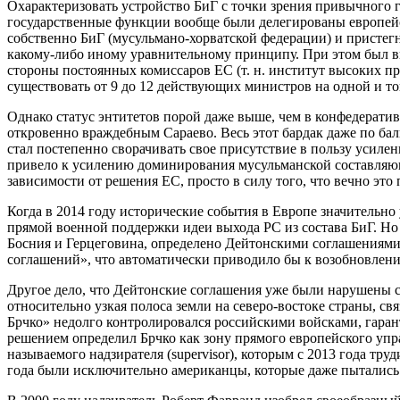
Охарактеризовать устройство БиГ с точки зрения привычного г
государственные функции вообще были делегированы европейск
собственно БиГ (мусульмано-хорватской федерации) и пристегн
какому-либо иному уравнительному принципу. При этом был в
стороны постоянных комиссаров ЕС (т. н. институт высоких пр
существовать от 9 до 12 действующих министров на одной и т
Однако статус энтитетов порой даже выше, чем в конфедератив
откровенно враждебным Сараево. Весь этот бардак даже по ба
стал постепенно сворачивать свое присутствие в пользу усилен
привело к усилению доминирования мусульманской составляюще
зависимости от решения ЕС, просто в силу того, что вечно это
Когда в 2014 году исторические события в Европе значительно
прямой военной поддержки идеи выхода РС из состава БиГ. Но
Босния и Герцеговина, определено Дейтонскими соглашениями
соглашений», что автоматически приводило бы к возобновлен
Другое дело, что Дейтонские соглашения уже были нарушены са
относительно узкая полоса земли на северо-востоке страны, с
Брчко» недолго контролировался российскими войсками, гара
решением определил Брчко как зону прямого европейского управ
называемого надзирателя (supervisor), которым с 2013 года т
года были исключительно американцы, которые даже пытались 