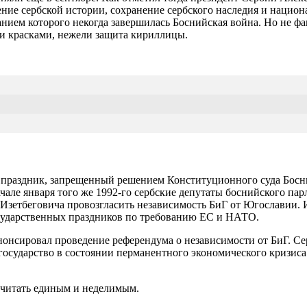
чение сербской истории, сохранение сербского наследия и наци
ием которого некогда завершилась Боснийская война. Но не фак
ми красками, нежели защита кириллицы.
праздник, запрещенный решением Конституционного суда Боснии
начале января того же 1992-го сербские депутаты боснийского п
 Изетбеговича провозгласить независимость БиГ от Югославии. 
государственных праздников по требованию ЕС и НАТО.
нонсировал проведение референдума о независимости от БиГ. Се
 государство в состоянии перманентного экономического кризис
 считать единым и неделимым.