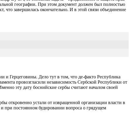
ональной географии. При этом документ должен был полностью
т, что завершилась окончательно. И в этой связи объединение
 и Герцеговины. Дело тут в том, что де-факто Республика
арламента провозгласили независимость Сербской Республики от
Именно эту дату боснийские сербы считают началом своей
рбы откровенно устали от извращенной организации власти в
а и при постоянном будировании вопроса о грядущем