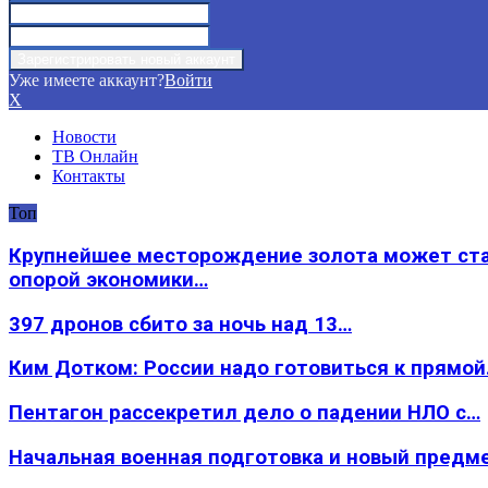
Уже имеете аккаунт?
Войти
X
Новости
ТВ Онлайн
Контакты
Топ
Крупнейшее месторождение золота может ст
опорой экономики…
397 дронов сбито за ночь над 13…
Ким Дотком: России надо готовиться к прямо
Пентагон рассекретил дело о падении НЛО с…
Начальная военная подготовка и новый предм