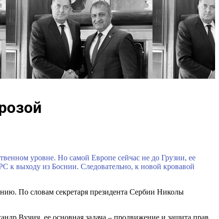
грозой
енном уровне. Но самой Европе сейчас не до Грузии, ее
РС к выходу из Боснии. Следовательно, к новой кровавой
анию. По словам секретаря президента Сербии Николы
андр Вучич, ее основная задача – продвижение и защита прав