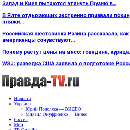
Запад и Киев пытаются втянуть Грузию в…
В Ялте отдыхающих экстренно призвали покин
пляжи…
Российская шестовичка Разина рассказала, как
американцы сочувствуют…
Почему растут цены на мясо: говядина, курица
WSJ: разведка США заявила о подготовке Росс
Новости
Украина
Юрий Подоляка — ВИДЕО
Михаил Онуфриенко — Видео
Россия
Мир
ТВ Онлайн