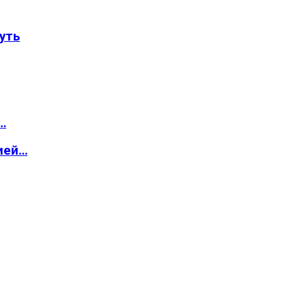
уть
…
ией…