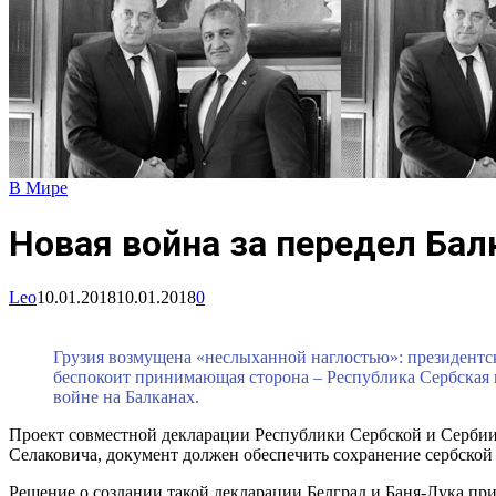
В Мире
Новая война за передел Бал
Leo
10.01.2018
10.01.2018
0
Грузия возмущена «неслыханной наглостью»: президентс
беспокоит принимающая сторона – Республика Сербская и
войне на Балканах.
Проект совместной декларации Республики Сербской и Сербии 
Селаковича, документ должен обеспечить сохранение сербской
Решение о создании такой декларации Белград и Баня-Лука при