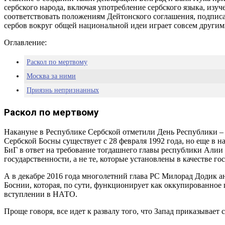
сербского народа, включая употребление сербского языка, изу
соответствовать положениям Дейтонского соглашения, подписан
сербов вокруг общей национальной идеи играет совсем други
Оглавление:
Раскол по мертвому
Москва за ними
Приязнь непризнанных
Раскол по мертвому
Накануне в Республике Сербской отметили День Республики – 
Сербской Босны существует с 28 февраля 1992 года, но еще в 
БиГ в ответ на требование тогдашнего главы республики Алии
государственности, а не те, которые установлены в качестве 
А в декабре 2016 года многолетний глава РС Милорад Додик а
Боснии, которая, по сути, функционирует как оккупированное
вступлении в НАТО.
Проще говоря, все идет к развалу того, что Запад приказывает