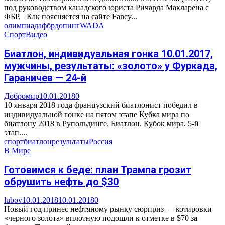
под руководством канадского юриста Ричарда Макларена с
ФБР. Как поясняется на сайте Fancy...
олимпиада
фбр
допинг
WADA
Спорт
Видео
Биатлон, индивидуальная гонка 10.01.2017,
мужчины, результаты: «золото» у Фуркада,
Гараничев — 24-й
Добромир
10.01.2018
0
10 января 2018 года французский биатлонист победил в
индивидуальной гонке на пятом этапе Кубка мира по
биатлону 2018 в Рупольдинге. Биатлон. Кубок мира. 5-й
этап....
спорт
биатлон
результаты
Россия
В Мире
Готовимся к беде: план Трампа грозит
обрушить нефть до $30
lubov
10.01.2018
10.01.2018
0
Новый год принес нефтяному рынку сюрприз — котировки
«черного золота» вплотную подошли к отметке в $70 за