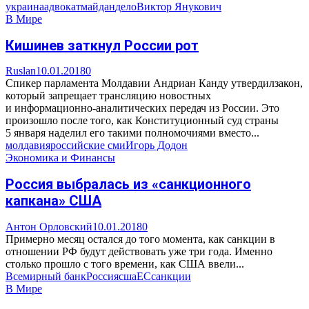
украина
адвокат
майдан
дело
Виктор Янукович
В Мире
Кишинев заткнул России рот
Ruslan
10.01.2018
0
Спикер парламента Молдавии Андриан Канду утвердилзакон,
который запрещает трансляцию новостных
и информационно-аналитических передач из России. Это
произошло после того, как Конституционный суд страны
5 января наделил его такими полномочиями вместо...
молдавия
российские сми
Игорь Додон
Экономика и Финансы
Россия выбралась из «санкционного
капкана» США
Антон Орловский
10.01.2018
0
Примерно месяц остался до того момента, как санкции в
отношении РФ будут действовать уже три года. Именно
столько прошло с того времени, как США ввели...
Всемирный банк
Россия
сша
ЕС
санкции
В Мире