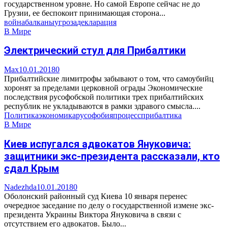
государственном уровне. Но самой Европе сейчас не до
Грузии, ее беспокоит принимающая сторона...
война
балканы
угроза
декларация
В Мире
Электрический стул для Прибалтики
Max
10.01.2018
0
Прибалтийские лимитрофы забывают о том, что самоубийц
хоронят за пределами церковной ограды Экономические
последствия русофобской политики трех прибалтийских
республик не укладываются в рамки здравого смысла....
Политика
экономика
русофобия
процесс
прибалтика
В Мире
Киев испугался адвокатов Януковича:
защитники экс-президента рассказали, кто
сдал Крым
Nadezhda
10.01.2018
0
Оболонский районный суд Киева 10 января перенес
очередное заседание по делу о государственной измене экс-
президента Украины Виктора Януковича в связи с
отсутствием его адвокатов. Было...