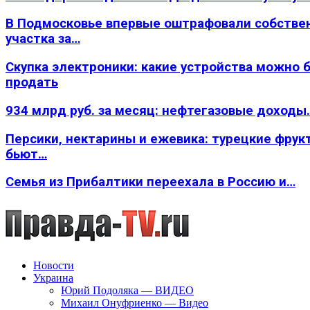
В Подмосковье впервые оштрафовали собстве
участка за…
Скупка электроники: какие устройства можно 
продать
934 млрд руб. за месяц: нефтегазовые доходы
Персики, нектарины и ежевика: турецкие фрук
бьют…
Семья из Прибалтики переехала в Россию и…
Новости
Украина
Юрий Подоляка — ВИДЕО
Михаил Онуфриенко — Видео