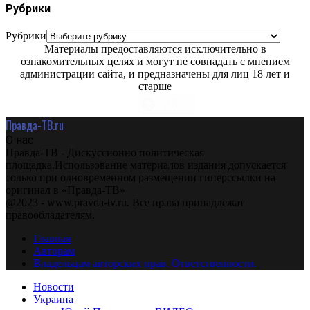
Рубрики
Рубрики
Материалы предоставляются исключительно в
ознакомительных целях и могут не совпадать с мнением
администрации сайта, и предназначены для лиц 18 лет и
старше
Правда-ТВ.ru
О нас
Правда-ТВ - Дискуссионно политическая
площадка.Использование материалов издания допускается
только при одновременном размещении гиперссылки на
оригинал в «Правда-ТВ»
@2023 - www.pravda-tv.ru. Все права принадлежат
правообладателям.
Главная
Авторам
Владельцам авторских прав. Ответственности.
Новости
Украина