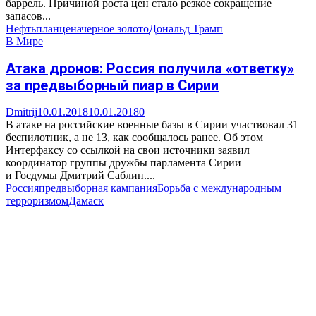
баррель. Причиной роста цен стало резкое сокращение
запасов...
Нефть
план
цена
черное золото
Дональд Трамп
В Мире
Атака дронов: Россия получила «ответку»
за предвыборный пиар в Сирии
Dmitrij
10.01.2018
10.01.2018
0
В атаке на российские военные базы в Сирии участвовал 31
беспилотник, а не 13, как сообщалось ранее. Об этом
Интерфаксу со ссылкой на свои источники заявил
координатор группы дружбы парламента Сирии
и Госдумы Дмитрий Саблин....
Россия
предвыборная кампания
Борьба с международным
терроризмом
Дамаск