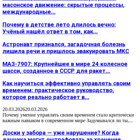
масонское движение: скрытые процессы,
международные...
Почему в детстве лето длилось вечно:
Учёный нашёл ответ в том, как...
Астронавт признался, загадочная болезнь
лишила речи и пришлось эвакуировать МКС
МАЗ-7907: Крупнейшее в мире 24 колесное
шасси, созданное в СССР для ракет...
Как научиться эффективно управлять своим
временем: практическое руководство,
которое реально работает в...
20.03.2026
20.03.2026
Почему умение управлять своим временем стало критически
важным навыком в современном мире Задумывался ли ты,...
Доски у забора — уже нарушение? Когда
дачника могут оштрафовать за хранение...