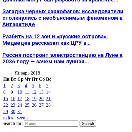
Загадка черных саркофагов: исследователи
столкнулись с необъяснимым феноменом в
Антарктиде
Разбить на 12 зон и «русские острова»:
Медведев рассказал как ЦРУ в...
Россия построит электростанцию на Луне к
2036 году — зачем нам лунная...
Январь 2018
Пн
Вт
Ср
Чт
Пт
Сб
Вс
1
2
3
4
5
6
7
8
9
10
11
12
13
14
15
16
17
18
19
20
21
22
23
24
25
26
27
28
29
30
31
« Дек
Фев »
Search for:
Search