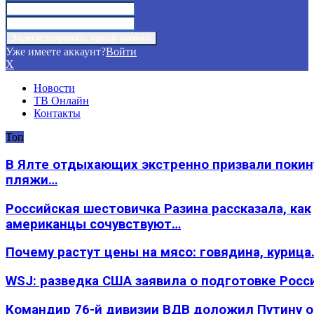
Уже имеете аккаунт?
Войти
X
Новости
ТВ Онлайн
Контакты
Топ
В Ялте отдыхающих экстренно призвали покин
пляжи…
Российская шестовичка Разина рассказала, как
американцы сочувствуют…
Почему растут цены на мясо: говядина, курица
WSJ: разведка США заявила о подготовке Росс
Командир 76-й дивизии ВДВ доложил Путину 