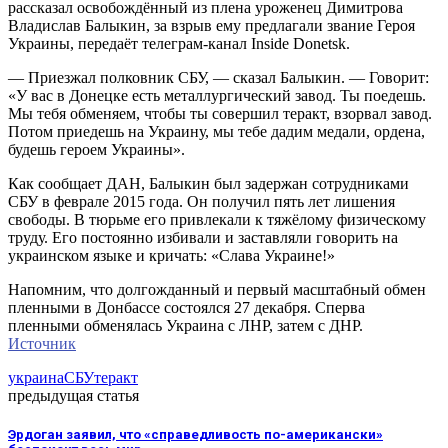
рассказал освобождённый из плена уроженец Димитрова
Владислав Балыкин, за взрыв ему предлагали звание Героя
Украины, передаёт телеграм-канал Inside Donetsk.
— Приезжал полковник СБУ, — сказал Балыкин. — Говорит:
«У вас в Донецке есть металлургический завод. Ты поедешь.
Мы тебя обменяем, чтобы ты совершил теракт, взорвал завод.
Потом приедешь на Украину, мы тебе дадим медали, ордена,
будешь героем Украины».
Как сообщает ДАН, Балыкин был задержан сотрудниками
СБУ в феврале 2015 года. Он получил пять лет лишения
свободы. В тюрьме его привлекали к тяжёлому физическому
труду. Его постоянно избивали и заставляли говорить на
украинском языке и кричать: «Слава Украине!»
Напомним, что долгожданный и первый масштабный обмен
пленными в Донбассе состоялся 27 декабря. Сперва
пленными обменялась Украина с ЛНР, затем с ДНР.
Источник
украина
СБУ
теракт
предыдущая статья
Эрдоган заявил, что «справедливость по-американски»