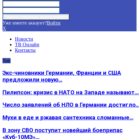
Уже имеете аккаунт?
Войти
X
Новости
ТВ Онлайн
Контакты
Топ
Экс-чиновники Германии, Франции и США
предложили новую…
Пилипсон: кризис в НАТО на Западе называют…
Число заявлений об НЛО в Германии достигло
Мухи в еде и ржавая сантехника сломанные…
В зону СВО поступит новейший боеприпас
«Куб-10МЭ»…