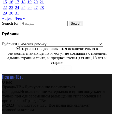
15
16
17
18
19
20
21
22
23
24
25
26
27
28
29
30
31
« Дек
Фев »
Search for:
Search
Рубрики
Рубрики
Материалы предоставляются исключительно в
ознакомительных целях и могут не совпадать с мнением
администрации сайта, и предназначены для лиц 18 лет и
старше
Правда-ТВ.ru
О нас
Правда-ТВ - Дискуссионно политическая
площадка.Использование материалов издания допускается
только при одновременном размещении гиперссылки на
оригинал в «Правда-ТВ»
@2023 - www.pravda-tv.ru. Все права принадлежат
правообладателям.