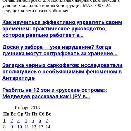
Оглавление:Проект для мобильных ядерных комплексов в
условиях холодной войныКонструкция МАЗ-7907: 24
ведущих колеса и газотурбинная...
Как научиться эффективно управлять своим
временем: практическое руководство,
которое реально работает в...
Доски у забора — уже нарушение? Когда
дачника могут оштрафовать за хранение...
Загадка черных саркофагов: исследователи
столкнулись с необъяснимым феноменом в
Антарктиде
Разбить на 12 зон и «русские острова»:
Медведев рассказал как ЦРУ в...
Январь 2018
Пн
Вт
Ср
Чт
Пт
Сб
Вс
1
2
3
4
5
6
7
8
9
10
11
12
13
14