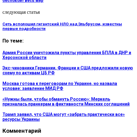
беспокоит весь мир
следующая статья
Сеть всполошил гигантский НЛО над Эльбрусом, известны
первые подробности
По теме:
Армия России уничтожила пункты управления БПЛА в ДНР и
Херсонской области
Экс-чиновники Германии, Франции и США предложили новую
схему по активам ЦБ РФ
Москва готова к переговорам по Украине, но назвала
условие: заявление МИД РФ
«Нужны были, чтобы обмануть Россию»: Меркель
призналась пранкерам в фиктивности Минских соглашений
Трамп заявил, что США могут «забрать практически все»
ресурсы Украины
Комментарий