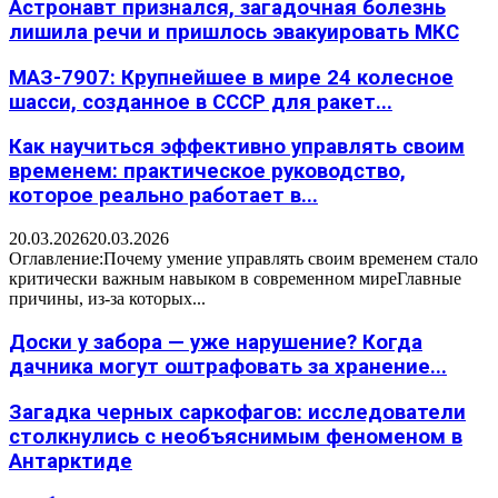
Астронавт признался, загадочная болезнь
лишила речи и пришлось эвакуировать МКС
МАЗ-7907: Крупнейшее в мире 24 колесное
шасси, созданное в СССР для ракет...
Как научиться эффективно управлять своим
временем: практическое руководство,
которое реально работает в...
20.03.2026
20.03.2026
Оглавление:Почему умение управлять своим временем стало
критически важным навыком в современном миреГлавные
причины, из-за которых...
Доски у забора — уже нарушение? Когда
дачника могут оштрафовать за хранение...
Загадка черных саркофагов: исследователи
столкнулись с необъяснимым феноменом в
Антарктиде