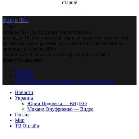
старше
Правда-ТВ.ru
О нас
Правда-ТВ - Дискуссионно политическая
площадка.Использование материалов издания допускается
только при одновременном размещении гиперссылки на
оригинал в «Правда-ТВ»
@2023 - www.pravda-tv.ru. Все права принадлежат
правообладателям.
Главная
Авторам
Владельцам авторских прав. Ответственности.
Новости
Украина
Юрий Подоляка — ВИДЕО
Михаил Онуфриенко — Видео
Россия
Мир
ТВ Онлайн