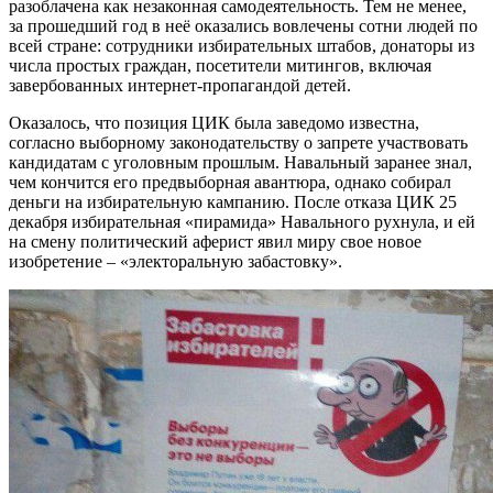
разоблачена как незаконная самодеятельность. Тем не менее,
за прошедший год в неё оказались вовлечены сотни людей по
всей стране: сотрудники избирательных штабов, донаторы из
числа простых граждан, посетители митингов, включая
завербованных интернет-пропагандой детей.
Оказалось, что позиция ЦИК была заведомо известна,
согласно выборному законодательству о запрете участвовать
кандидатам с уголовным прошлым. Навальный заранее знал,
чем кончится его предвыборная авантюра, однако собирал
деньги на избирательную кампанию. После отказа ЦИК 25
декабря избирательная «пирамида» Навального рухнула, и ей
на смену политический аферист явил миру свое новое
изобретение – «электоральную забастовку».