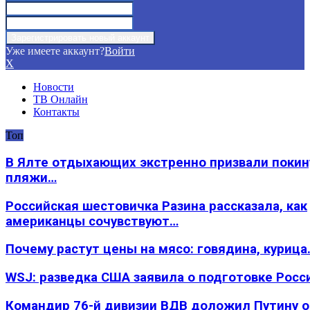
Уже имеете аккаунт?
Войти
X
Новости
ТВ Онлайн
Контакты
Топ
В Ялте отдыхающих экстренно призвали покин
пляжи…
Российская шестовичка Разина рассказала, как
американцы сочувствуют…
Почему растут цены на мясо: говядина, курица
WSJ: разведка США заявила о подготовке Росс
Командир 76-й дивизии ВДВ доложил Путину 