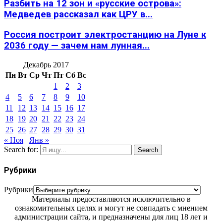
Разбить на 12 зон и «русские острова»:
Медведев рассказал как ЦРУ в...
Россия построит электростанцию на Луне к
2036 году — зачем нам лунная...
Декабрь 2017
Пн
Вт
Ср
Чт
Пт
Сб
Вс
1
2
3
4
5
6
7
8
9
10
11
12
13
14
15
16
17
18
19
20
21
22
23
24
25
26
27
28
29
30
31
« Ноя
Янв »
Search for:
Search
Рубрики
Рубрики
Материалы предоставляются исключительно в
ознакомительных целях и могут не совпадать с мнением
администрации сайта, и предназначены для лиц 18 лет и