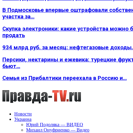
В Подмосковье впервые оштрафовали собстве
участка за…
Скупка электроники: какие устройства можно 
продать
934 млрд руб. за месяц: нефтегазовые доходы
Персики, нектарины и ежевика: турецкие фрук
бьют…
Семья из Прибалтики переехала в Россию и…
Новости
Украина
Юрий Подоляка — ВИДЕО
Михаил Онуфриенко — Видео