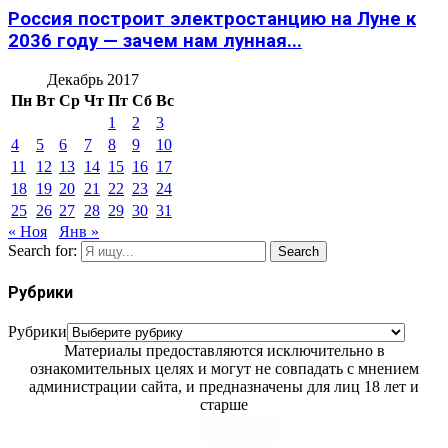
Россия построит электростанцию на Луне к
2036 году — зачем нам лунная...
Декабрь 2017
Пн
Вт
Ср
Чт
Пт
Сб
Вс
1
2
3
4
5
6
7
8
9
10
11
12
13
14
15
16
17
18
19
20
21
22
23
24
25
26
27
28
29
30
31
« Ноя
Янв »
Search for:
Search
Рубрики
Рубрики
Материалы предоставляются исключительно в
ознакомительных целях и могут не совпадать с мнением
администрации сайта, и предназначены для лиц 18 лет и
старше