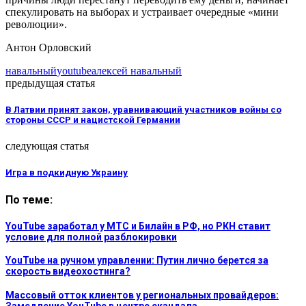
спекулировать на выборах и устраивает очередные «мини
революции».
Антон Орловский
навальный
youtube
алексей навальный
предыдущая статья
В Латвии принят закон, уравнивающий участников войны со
стороны СССР и нацистской Германии
следующая статья
Игра в подкидную Украину
По теме:
YouTube заработал у МТС и Билайн в РФ, но РКН ставит
условие для полной разблокировки
YouTube на ручном управлении: Путин лично берется за
скорость видеохостинга?
Массовый отток клиентов у региональных провайдеров: