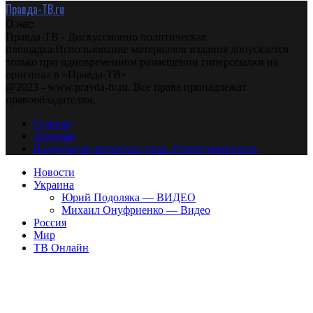
Правда-ТВ.ru
О нас
Правда-ТВ - Дискуссионно политическая
площадка.Использование материалов издания допускается
только при одновременном размещении гиперссылки на
оригинал в «Правда-ТВ»
@2023 - www.pravda-tv.ru. Все права принадлежат
правообладателям.
Главная
Авторам
Владельцам авторских прав. Ответственности.
Новости
Украина
Юрий Подоляка — ВИДЕО
Михаил Онуфриенко — Видео
Россия
Мир
ТВ Онлайн