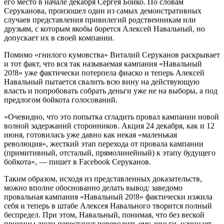
его место в начале декабря Сергея Бойко. По словам
Серуканова, произошел один из самых демонстративных
случаев представления привилегий родственникам или
друзьям, с которым якобы борется Алексей Навальный, но
допускает их в своей компании.
Помимо «гнилого кумовства» Виталий Серуканов раскрывает
и тот факт, что вся так называемая кампания «Навальный
20!8» уже фактически потерпела фиаско и теперь Алексей
Навальный пытается свалить всю вину на действующую
власть и попробовать собрать деньги уже не на выборы, а под
предлогом бойкота голосований.
«Очевидно, что это попытка сгладить провал кампании новой
волной задержаний сторонников. Акция 24 декабря, как и 12
июня, готовилась уже давно как некая «маленькая
революция», жесткий этап перехода от провала кампании
(примитивный, отсталый, прямолинейный) к этапу будущего
бойкота», — пишет в Facebook Серуканов.
Таким образом, исходя из представленных доказательств,
можно вполне обоснованно делать вывод: заведомо
провальная кампания «Навальный 20!8» фактически изжила
себя и теперь в штабе Алексея Навального творится полный
беспредел. При этом, Навальный, понимая, что без веской
причины люди перестанут переводить ему деньги, начинает