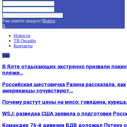
Уже имеете аккаунт?
Войти
X
Новости
ТВ Онлайн
Контакты
Топ
В Ялте отдыхающих экстренно призвали покин
пляжи…
Российская шестовичка Разина рассказала, как
американцы сочувствуют…
Почему растут цены на мясо: говядина, курица
WSJ: разведка США заявила о подготовке Росс
Командир 76-й дивизии ВДВ доложил Путину 