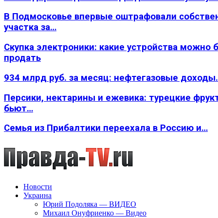
В Подмосковье впервые оштрафовали собстве
участка за…
Скупка электроники: какие устройства можно 
продать
934 млрд руб. за месяц: нефтегазовые доходы
Персики, нектарины и ежевика: турецкие фрук
бьют…
Семья из Прибалтики переехала в Россию и…
Новости
Украина
Юрий Подоляка — ВИДЕО
Михаил Онуфриенко — Видео