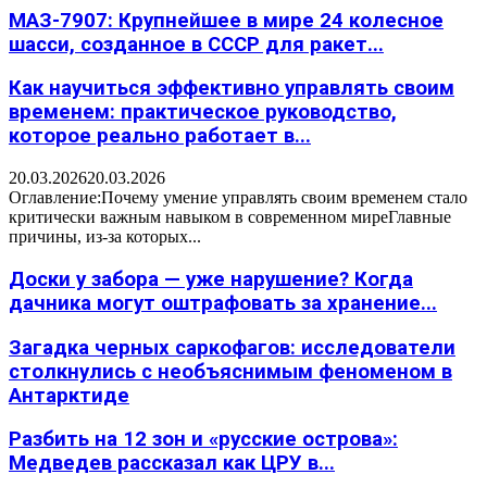
МАЗ-7907: Крупнейшее в мире 24 колесное
шасси, созданное в СССР для ракет...
Как научиться эффективно управлять своим
временем: практическое руководство,
которое реально работает в...
20.03.2026
20.03.2026
Оглавление:Почему умение управлять своим временем стало
критически важным навыком в современном миреГлавные
причины, из-за которых...
Доски у забора — уже нарушение? Когда
дачника могут оштрафовать за хранение...
Загадка черных саркофагов: исследователи
столкнулись с необъяснимым феноменом в
Антарктиде
Разбить на 12 зон и «русские острова»:
Медведев рассказал как ЦРУ в...