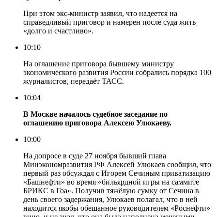
При этом экс-министр заявил, что надеется на
справедливый приговор и намерен после суда жить
«долго и счастливо».
10:10
На оглашение приговора бывшему министру
экономического развития России собрались порядка 100
журналистов, передаёт ТАСС.
10:04
В Москве началось судебное заседание по
оглашению приговора Алексею Улюкаеву.
10:00
На допросе в суде 27 ноября бывший глава
Минэкономразвития РФ Алексей Улюкаев сообщил, что
первый раз обсуждал с Игорем Сечиным приватизацию
«Башнефти» во время «бильярдной игры на саммите
БРИКС в Гоа». Получив тяжёлую сумку от Сечина в
день своего задержания, Улюкаев полагал, что в ней
находится якобы обещанное руководителем «Роснефти»
вино, и не знал, что она была наполнена мечеными