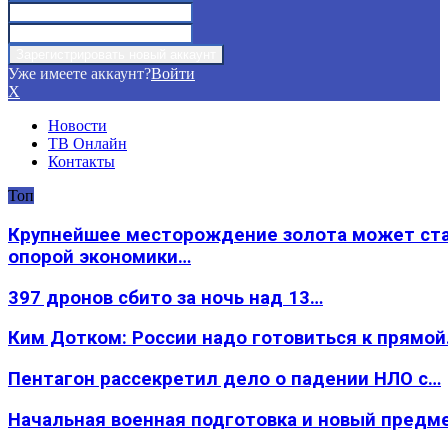
Уже имеете аккаунт?
Войти
X
Новости
ТВ Онлайн
Контакты
Топ
Крупнейшее месторождение золота может ст
опорой экономики…
397 дронов сбито за ночь над 13…
Ким Дотком: России надо готовиться к прямо
Пентагон рассекретил дело о падении НЛО с…
Начальная военная подготовка и новый предм