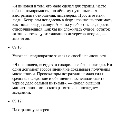
«Я виновен в том, что мало сделал для страны. Часто
шёл на компромиссы, по лёгкому пути​, пытался
выстраивать отношения, лицемерил. Простите меня,
люди. Когда сам попадаешь в беду, начинаешь понимать,
как тяжело люди живут. А когда у тебя есть вес, просто
отворачиваешься. Как бы ни сложилась судьба, остаток
жизни я посвящу отстаиванию интересов людей»​, —
заявил он.
09:18
Улюкаев неоднократно заявлял о своей невиновности.
«Я невиновен, всегда это говорил и сейчас повторю. Ни
один документ гособвинения не доказывает получения
мною взятки. Провокаторы потратили немало сил и
средств, а следствие и обвинение поспешили сшить
чёрное дело белыми нитками», — сказал бывший
министр экономического развития на последнем
заседании.
09:12
На страницу галереи