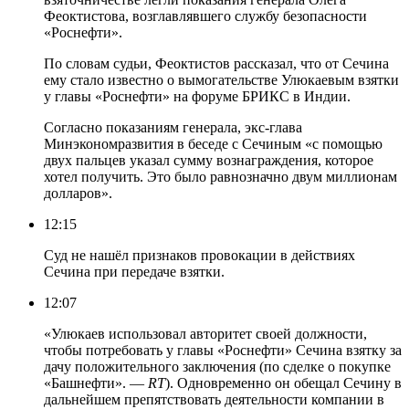
Феоктистова, возглавлявшего службу безопасности
«Роснефти».
По словам судьи, Феоктистов рассказал, что от Сечина
ему стало известно о вымогательстве Улюкаевым взятки
у главы «Роснефти» на форуме БРИКС в Индии.
Согласно показаниям генерала, экс-глава
Минэкономразвития в беседе с Сечиным «с помощью
двух пальцев указал сумму вознаграждения, которое
хотел получить. Это было равнозначно двум миллионам
долларов».
12:15
Суд не нашёл признаков провокации в действиях
Сечина при передаче взятки.
12:07
«Улюкаев использовал авторитет своей должности,
чтобы потребовать у главы «Роснефти» Сечина взятку за
дачу положительного заключения (по cделке о покупке
«Башнефти». —
RT
). Одновременно он обещал Сечину в
дальнейшем препятствовать деятельности компании в