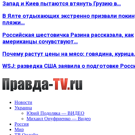
Запад и Киев пытаются втянуть Грузию в…
В Ялте отдыхающих экстренно призвали покин
пляжи…
Российская шестовичка Разина рассказала, как
американцы сочувствуют…
Почему растут цены на мясо: говядина, курица
WSJ: разведка США заявила о подготовке Росс
Новости
Украина
Юрий Подоляка — ВИДЕО
Михаил Онуфриенко — Видео
Россия
Мир
ТВ Онлайн