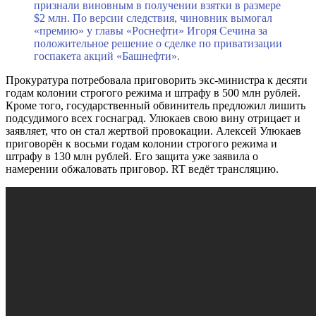
признали виновным в получении взятки в размере
$2 млн. По версии следствия, чиновник вымогал
«премию» у главы «Роснефти» Игоря Сечина за
положительное решение о сделке по приватизации
госпакета акций «Башнефти».
Прокуратура потребовала приговорить экс-министра к десяти
годам колонии строгого режима и штрафу в 500 млн рублей.
Кроме того, государственный обвинитель предложил лишить
подсудимого всех госнаград. Улюкаев свою вину отрицает и
заявляет, что он стал жертвой провокации. Алексей Улюкаев
приговорён к восьми годам колонии строгого режима и
штрафу в 130 млн рублей. Его защита уже заявила о
намерении обжаловать приговор. RT ведёт трансляцию.