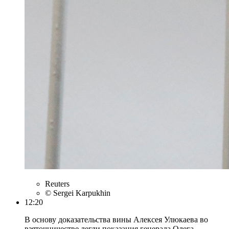
Reuters
© Sergei Karpukhin
12:20
В основу доказательства вины Алексея Улюкаева во
взяточничестве легли показания генерала Олега