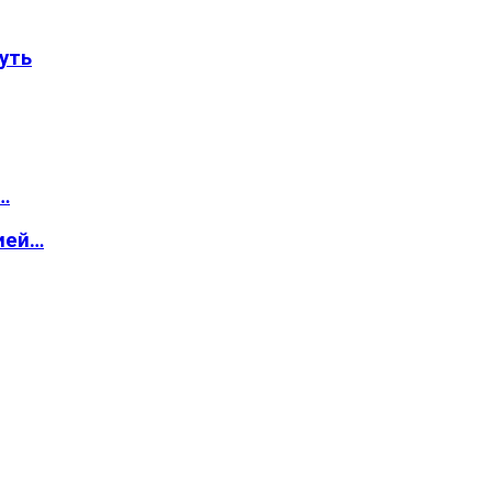
уть
…
ией…