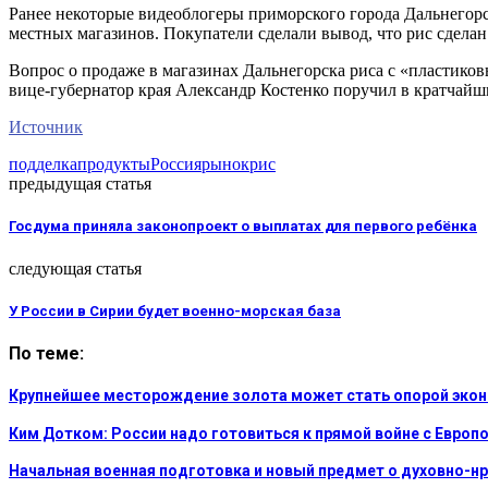
Ранее некоторые видеоблогеры приморского города Дальнегорс
местных магазинов. Покупатели сделали вывод, что рис сделан
Вопрос о продаже в магазинах Дальнегорска риса с «пластико
вице-губернатор края Александр Костенко поручил в кратчайши
Источник
подделка
продукты
Россия
рынок
рис
предыдущая статья
Госдума приняла законопроект о выплатах для первого ребёнка
следующая статья
У России в Сирии будет военно-морская база
По теме:
Крупнейшее месторождение золота может стать опорой эко
Ким Дотком: России надо готовиться к прямой войне с Европ
Начальная военная подготовка и новый предмет о духовно-н