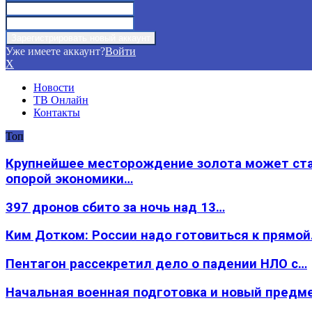
Уже имеете аккаунт?
Войти
X
Новости
ТВ Онлайн
Контакты
Топ
Крупнейшее месторождение золота может ст
опорой экономики…
397 дронов сбито за ночь над 13…
Ким Дотком: России надо готовиться к прямо
Пентагон рассекретил дело о падении НЛО с…
Начальная военная подготовка и новый предм