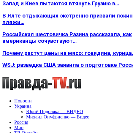
Запад и Киев пытаются втянуть Грузию в…
В Ялте отдыхающих экстренно призвали покин
пляжи…
Российская шестовичка Разина рассказала, как
американцы сочувствуют…
Почему растут цены на мясо: говядина, курица
WSJ: разведка США заявила о подготовке Росс
Новости
Украина
Юрий Подоляка — ВИДЕО
Михаил Онуфриенко — Видео
Россия
Мир
ТВ Онлайн