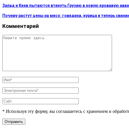
Запад и Киев пытаются втянуть Грузию в новую кровавую аван
Почему растут цены на мясо: говядина, курица и теперь свини
Комментарий
* Используя эту форму, вы соглашаетесь с хранением и обрабо