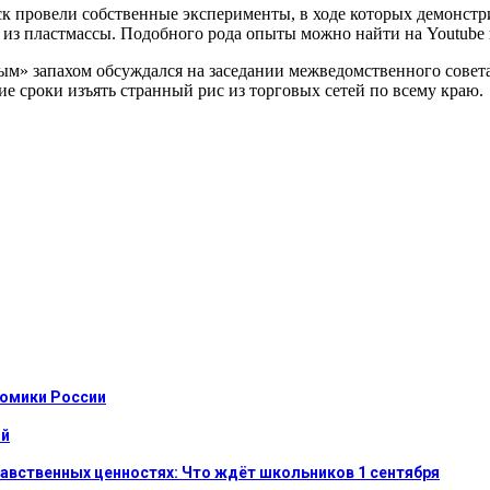
к провели собственные эксперименты, в ходе которых демонстр
 из пластмассы. Подобного рода опыты можно найти на Youtube 
вым» запахом обсуждался на заседании межведомственного совет
е сроки изъять странный рис из торговых сетей по всему краю.
номики России
ой
равственных ценностях: Что ждёт школьников 1 сентября