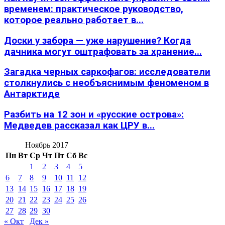
временем: практическое руководство,
которое реально работает в...
Доски у забора — уже нарушение? Когда
дачника могут оштрафовать за хранение...
Загадка черных саркофагов: исследователи
столкнулись с необъяснимым феноменом в
Антарктиде
Разбить на 12 зон и «русские острова»:
Медведев рассказал как ЦРУ в...
Ноябрь 2017
Пн
Вт
Ср
Чт
Пт
Сб
Вс
1
2
3
4
5
6
7
8
9
10
11
12
13
14
15
16
17
18
19
20
21
22
23
24
25
26
27
28
29
30
« Окт
Дек »