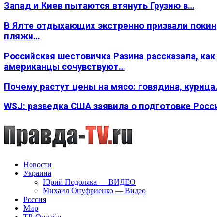
Запад и Киев пытаются втянуть Грузию в…
В Ялте отдыхающих экстренно призвали покин
пляжи…
Российская шестовичка Разина рассказала, как
американцы сочувствуют…
Почему растут цены на мясо: говядина, курица
WSJ: разведка США заявила о подготовке Росс
Новости
Украина
Юрий Подоляка — ВИДЕО
Михаил Онуфриенко — Видео
Россия
Мир
ТВ Онлайн