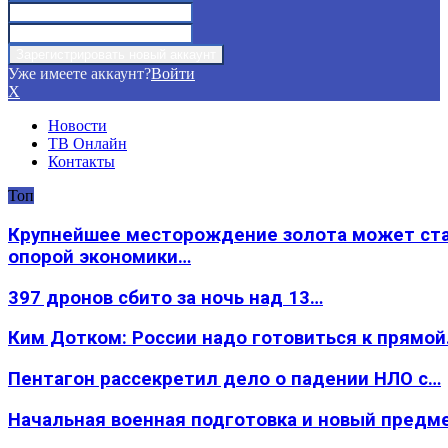
Уже имеете аккаунт?
Войти
X
Новости
ТВ Онлайн
Контакты
Топ
Крупнейшее месторождение золота может ст
опорой экономики…
397 дронов сбито за ночь над 13…
Ким Дотком: России надо готовиться к прямо
Пентагон рассекретил дело о падении НЛО с…
Начальная военная подготовка и новый предм