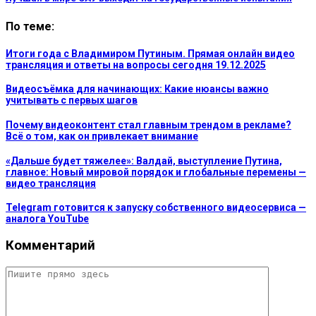
По теме:
Итоги года с Владимиром Путиным. Прямая онлайн видео
трансляция и ответы на вопросы сегодня 19.12.2025
Видеосъёмка для начинающих: Какие нюансы важно
учитывать с первых шагов
Почему видеоконтент стал главным трендом в рекламе?
Всё о том, как он привлекает внимание
«Дальше будет тяжелее»: Валдай, выступление Путина,
главное: Новый мировой порядок и глобальные перемены —
видео трансляция
Telegram готовится к запуску собственного видеосервиса —
аналога YouTube
Комментарий