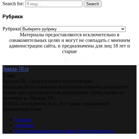
Search for:
Search
Рубрики
Рубрики
Материалы предоставляются исключительно в
ознакомительных целях и могут не совпадать с мнением
администрации сайта, и предназначены для лиц 18 лет и
старше
Правда-ТВ.ru
О нас
Правда-ТВ - Дискуссионно политическая
площадка.Использование материалов издания допускается
только при одновременном размещении гиперссылки на
оригинал в «Правда-ТВ»
@2023 - www.pravda-tv.ru. Все права принадлежат
правообладателям.
Главная
Авторам
Владельцам авторских прав. Ответственности.