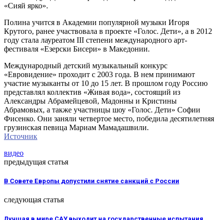
«Сияй ярко».
Полина учится в Академии популярной музыки Игоря
Крутого, ранее участвовала в проекте «Голос. Дети», а в 2012
году стала лауреатом III степени международного арт-
фестиваля «Езерски Бисери» в Македонии.
Международный детский музыкальный конкурс
«Евровидение» проходит с 2003 года. В нем принимают
участие музыканты от 10 до 15 лет. В прошлом году Россию
представлял коллектив «Живая вода», состоящий из
Александры Абрамейцевой, Мадонны и Кристины
Абрамовых, а также участницы шоу «Голос. Дети» Софии
Фисенко. Они заняли четвертое место, победила десятилетняя
грузинская певица Мариам Мамадашвили.
Источник
видео
предыдущая статья
В Совете Европы допустили снятие санкций с России
следующая статья
Лучшая в мире САУ выходит на государственные испытания