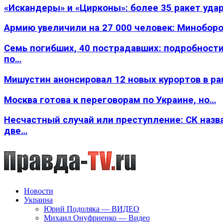
«Искандеры» и «Цирконы»: более 35 ракет уда
Армию увеличили на 27 000 человек: Минобор
Семь погибших, 40 пострадавших: подробности
по…
Мишустин анонсировал 12 новых курортов в р
Москва готова к переговорам по Украине, но…
Несчастный случай или преступление: СК назв
две…
Новости
Украина
Юрий Подоляка — ВИДЕО
Михаил Онуфриенко — Видео