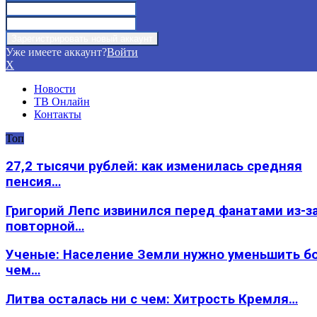
Уже имеете аккаунт?
Войти
X
Новости
ТВ Онлайн
Контакты
Топ
27,2 тысячи рублей: как изменилась средняя
пенсия…
Григорий Лепс извинился перед фанатами из-з
повторной…
Ученые: Население Земли нужно уменьшить б
чем…
Литва осталась ни с чем: Хитрость Кремля…