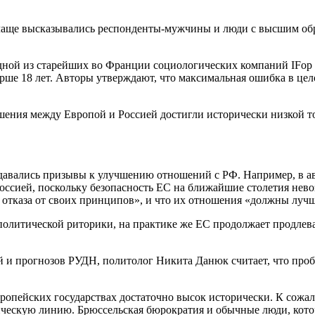
чаще высказывались респонденты-мужчины и люди с высшим обр
дной из старейших во Франции социологических компаний IFop
рше 18 лет. Авторы утверждают, что максимальная ошибка в цел
ношения между Европой и Россией достигли исторически низкой 
здавались призывы к улучшению отношений с РФ. Например, в а
ссией, поскольку безопасность ЕС на ближайшие столетия нево
 отказа от своих принципов», и что их отношения «должны лучш
не политической риторики, на практике же ЕС продолжает продле
й и прогнозов РУДН, политолог Никита Данюк считает, что проб
ропейских государствах достаточно высок исторически. К сож
ическую линию. Брюссельская бюрократия и обычные люди, кото