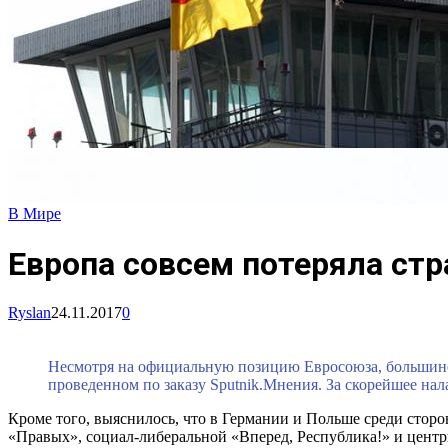
В Мире
Европа совсем потеряла стр
Ryslan
24.11.2017
0
Несмотря на официальную позицию Евросоюза, большинс
проведенном по заказу Sputnik.Мнения. За скорейшее на
Кроме того, выяснилось, что в Германии и Польше среди стор
«Правых», социал-либеральной «Вперед, Республика!» и цент