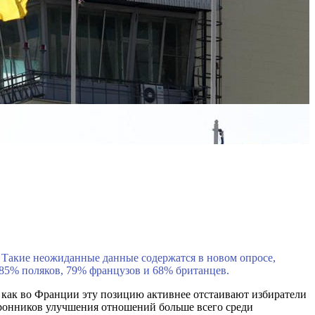
Такие неожиданные данные содержатся в новом опросе,
 85% поляков, 79% французов и 68% британцев.
а как во Франции эту позицию активнее отстаивают избиратели
оронников улучшения отношений больше всего среди