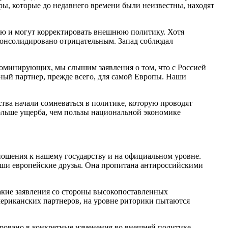
ры, которые до недавнего времени были неизвестны, находят
тью и могут корректировать внешнюю политику. Хотя
консолидировано отрицательным. Запад соблюдал
 доминирующих, мы слышим заявления о том, что с Россией
жный партнер, прежде всего, для самой Европы. Наши
тва начали сомневаться в политике, которую проводят
ольше ущерба, чем пользы национальной экономике
ношения к нашему государству и на официальном уровне.
наши европейские друзья. Она пропитана антироссийскими
такие заявления со стороны высокопоставленных
американских партнеров, на уровне риторики пытаются
ировано в конкретные изменения во внешней политике