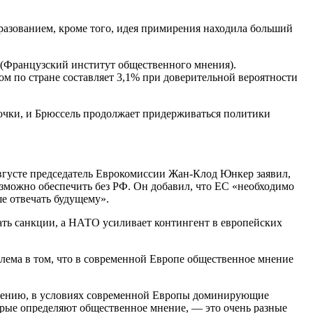
азованием, кроме того, идея примирения находила больший
 (Французский институт общественного мнения).
ом по стране составляет 3,1% при доверительной вероятности
точки, и Брюссель продолжает придерживаться политики
вгусте председатель Еврокомиссии Жан-Клод Юнкер заявил,
зможно обеспечить без РФ. Он добавил, что ЕС «необходимо
е отвечать будущему».
вать санкции, а НАТО усиливает контингент в европейских
лема в том, что в современной Европе общественное мнение
алению, в условиях современной Европы доминирующие
рые определяют общественное мнение, — это очень разные