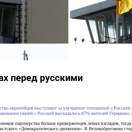
ах перед русскими
тво европейцев выступают за улучшение отношений с Россией. 
лаживание связей с Россией высказались 87% жителей Германии,
онников партнерства больше приверженцев левых взглядов, тогд
ристского «Демократического движения». В Великобритании ст