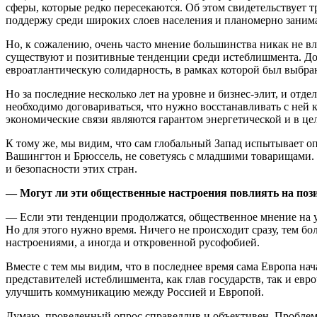
сферы, которые редко пересекаются. Об этом свидетельствует 
поддержу среди широких слоев населения и планомерно заним
Но, к сожалению, очень часто мнение большинства никак не в
существуют и позитивные тенденции среди истеблишмента. Д
евроатлантическую солидарность, в рамках которой был выбра
Но за последние несколько лет на уровне и бизнес-элит, и от
необходимо договариваться, что нужно восстанавливать с ней 
экономические связи являются гарантом энергетической и в ц
К тому же, мы видим, что сам глобальный Запад испытывает о
Вашингтон и Брюссель, не советуясь с младшими товарищами.
и безопасности этих стран.
— Могут ли эти общественные настроения повлиять на поз
— Если эти тенденции продолжатся, общественное мнение на у
Но для этого нужно время. Ничего не происходит сразу, тем 
настроениями, а иногда и откровенной русофобией.
Вместе с тем мы видим, что в последнее время сама Европа на
представителей истеблишмента, как глав государств, так и ев
улучшить коммуникацию между Россией и Европой.
Думаю, проведенный опрос справедлив и объективен. Проблема