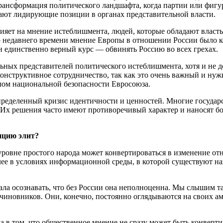
трансформация политического ландшафта, когда партии или фигу
ают лидирующие позиции в органах представительной власти.
лияет на мнение истеблишмента, людей, которые обладают влас
о недавнего времени мнение Европы в отношении России было 
н единственно верный курс — обвинять Россию во всех грехах.
дельных представителей политического истеблишмента, хотя и не
конструктивное сотрудничество, так как это очень важный и ну
елом национальной безопасности Евросоюза.
пределенный кризис идентичности и ценностей. Многие государс
 Их решения часто имеют противоречивый характер и наносят б
ицию элит?
ровне простого народа может конвертироваться в изменение от
более в условиях информационной среды, в которой существуют 
чала осознавать, что без России она неполноценна. Мы слышим 
рочиновников. Они, конечно, постоянно оглядываются на своих 
 в том, что общественное мнение не сразу может быть конверт