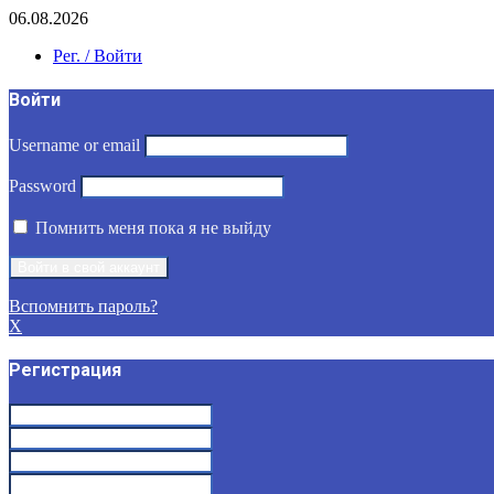
06.08.2026
Рег. / Войти
Войти
Username or email
Password
Помнить меня пока я не выйду
Вспомнить пароль?
X
Регистрация