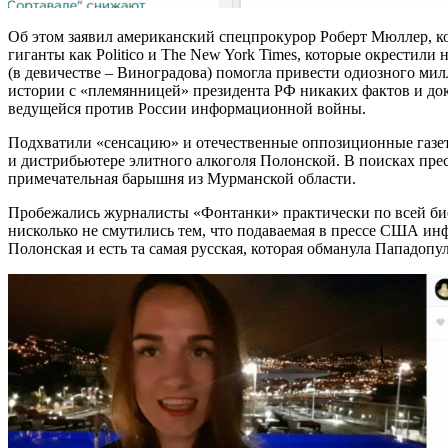
Об этом заявил американский спецпрокурор Роберт Мюллер, к
гиганты как Politico и The New York Times, которые окрести
(в девичестве – Виноградова) помогла привести одиозного ми
истории с «племянницей» президента РФ никаких фактов и док
ведущейся против России информационной войны.
Подхватили «сенсацию» и отечественные оппозиционные газет
и дистрибьютере элитного алкоголя Полонской. В поисках пре
примечательная барышня из Мурманской области.
Пробежались журналисты «Фонтанки» практически по всей биог
нисколько не смутились тем, что подаваемая в прессе США инф
Полонская и есть та самая русская, которая обманула Пападопу