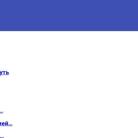
уть
…
ией…
о…