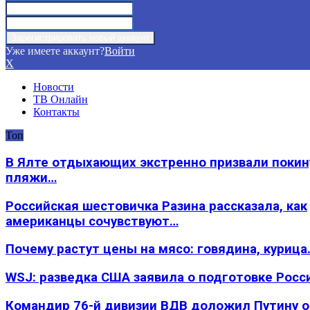
Уже имеете аккаунт?
Войти
X
Новости
ТВ Онлайн
Контакты
Топ
В Ялте отдыхающих экстренно призвали покин
пляжи…
Российская шестовичка Разина рассказала, как
американцы сочувствуют…
Почему растут цены на мясо: говядина, курица
WSJ: разведка США заявила о подготовке Росс
Командир 76-й дивизии ВДВ доложил Путину 