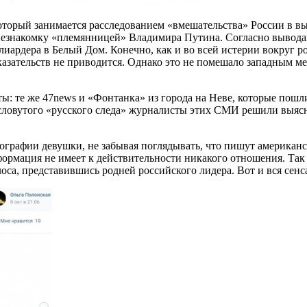
оторый занимается расследованием «вмешательства» России в в
ли незнакомку «племянницей» Владимира Путина. Согласно вывод
ллиардера в Белый Дом. Конечно, как и во всей истерии вокру
азательств не приводится. Однако это не помешало западным ме
ы: те же 47news и «Фонтанка» из города на Неве, которые пош
словутого «русского следа» журналисты этих СМИ решили выясн
рафии девушки, не забывая поглядывать, что пишут американск
ормация не имеет к действительности никакого отношения. Так ч
лоса, представившись родней российского лидера. Вот и вся сенс