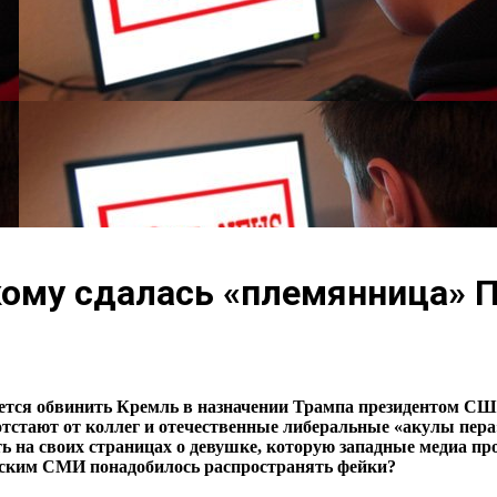
кому сдалась «племянница» 
ается обвинить Кремль в назначении Трампа президентом СШ
тстают от коллег и отечественные либеральные «акулы пера»
ь на своих страницах о девушке, которую западные медиа п
ургским СМИ понадобилось распространять фейки?