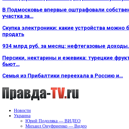
В Подмосковье впервые оштрафовали собстве
участка за…
Скупка электроники: какие устройства можно 
продать
934 млрд руб. за месяц: нефтегазовые доходы
Персики, нектарины и ежевика: турецкие фрук
бьют…
Семья из Прибалтики переехала в Россию и…
Новости
Украина
Юрий Подоляка — ВИДЕО
Михаил Онуфриенко — Видео