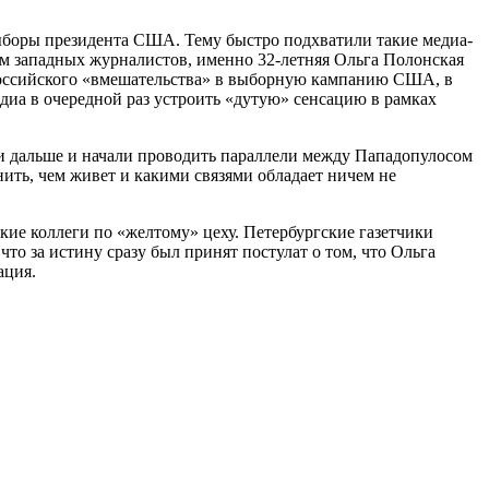
ыборы президента США. Тему быстро подхватили такие медиа-
ам западных журналистов, именно 32-летняя Ольга Полонская
г российского «вмешательства» в выборную кампанию США, в
диа в очередной раз устроить «дутую» сенсацию в рамках
ли дальше и начали проводить параллели между Пападопулосом
ить, чем живет и какими связями обладает ничем не
ие коллеги по «желтому» цеху. Петербургские газетчики
то за истину сразу был принят постулат о том, что Ольга
ация.