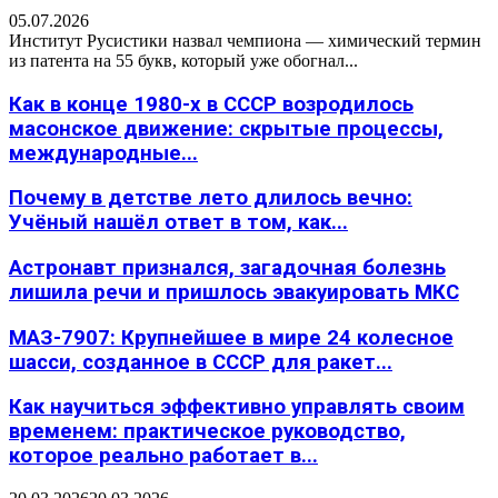
05.07.2026
Институт Русистики назвал чемпиона — химический термин
из патента на 55 букв, который уже обогнал...
Как в конце 1980-х в СССР возродилось
масонское движение: скрытые процессы,
международные...
Почему в детстве лето длилось вечно:
Учёный нашёл ответ в том, как...
Астронавт признался, загадочная болезнь
лишила речи и пришлось эвакуировать МКС
МАЗ-7907: Крупнейшее в мире 24 колесное
шасси, созданное в СССР для ракет...
Как научиться эффективно управлять своим
временем: практическое руководство,
которое реально работает в...