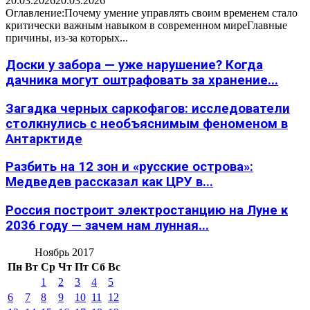
20.03.2026
20.03.2026
Оглавление:Почему умение управлять своим временем стало
критически важным навыком в современном миреГлавные
причины, из-за которых...
Доски у забора — уже нарушение? Когда
дачника могут оштрафовать за хранение...
Загадка черных саркофагов: исследователи
столкнулись с необъяснимым феноменом в
Антарктиде
Разбить на 12 зон и «русские острова»:
Медведев рассказал как ЦРУ в...
Россия построит электростанцию на Луне к
2036 году — зачем нам лунная...
Ноябрь 2017
Пн
Вт
Ср
Чт
Пт
Сб
Вс
1
2
3
4
5
6
7
8
9
10
11
12