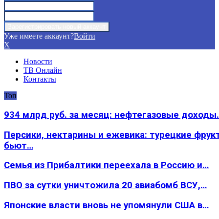
Уже имеете аккаунт?
Войти
X
Новости
ТВ Онлайн
Контакты
Топ
934 млрд руб. за месяц: нефтегазовые доходы
Персики, нектарины и ежевика: турецкие фрук
бьют…
Семья из Прибалтики переехала в Россию и…
ПВО за сутки уничтожила 20 авиабомб ВСУ,…
Японские власти вновь не упомянули США в…