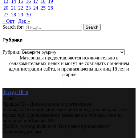
13
14
15
16
17
18
19
20
21
22
23
24
25
26
27
28
29
30
« Окт
Дек »
Search for:
Search
Рубрики
Рубрики
Материалы предоставляются исключительно в
ознакомительных целях и могут не совпадать с мнением
администрации сайта, и предназначены для лиц 18 лет и
старше
Правда-ТВ.ru
О нас
Правда-ТВ - Дискуссионно политическая
площадка.Использование материалов издания допускается
только при одновременном размещении гиперссылки на
оригинал в «Правда-ТВ»
@2023 - www.pravda-tv.ru. Все права принадлежат
правообладателям.