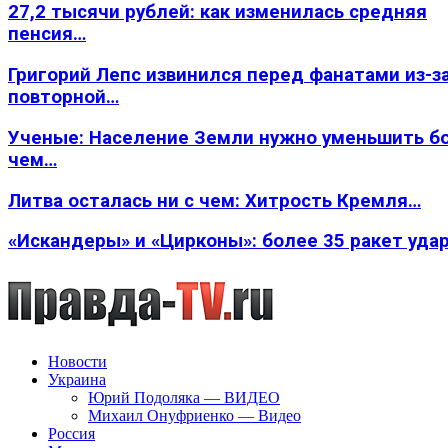
27,2 тысячи рублей: как изменилась средняя
пенсия…
Григорий Лепс извинился перед фанатами из-з
повторной…
Ученые: Население Земли нужно уменьшить б
чем…
Литва осталась ни с чем: Хитрость Кремля…
«Искандеры» и «Цирконы»: более 35 ракет уда
Новости
Украина
Юрий Подоляка — ВИДЕО
Михаил Онуфриенко — Видео
Россия