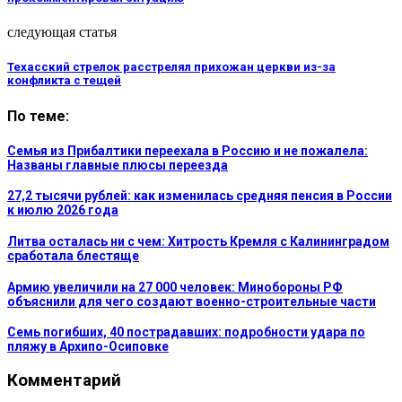
следующая статья
Техасский стрелок расстрелял прихожан церкви из-за
конфликта с тещей
По теме:
Семья из Прибалтики переехала в Россию и не пожалела:
Названы главные плюсы переезда
27,2 тысячи рублей: как изменилась средняя пенсия в России
к июлю 2026 года
Литва осталась ни с чем: Хитрость Кремля с Калининградом
сработала блестяще
Армию увеличили на 27 000 человек: Минобороны РФ
объяснили для чего создают военно-строительные части
Семь погибших, 40 пострадавших: подробности удара по
пляжу в Архипо-Осиповке
Комментарий