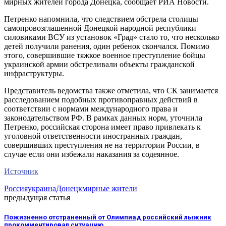
мирных жителей города Донецка, сообщает РИА Новости.
Петренко напомнила, что следствием обстрела столицы
самопровозглашенной Донецкой народной республики
силовиками ВСУ из установок «Град» стало то, что несколько
детей получили ранения, один ребенок скончался. Помимо
этого, совершившие тяжкое военное преступление бойцы
украинской армии обстреливали объекты гражданской
инфраструктуры.
Представитель ведомства также отметила, что СК занимается
расследованием подобных противоправных действий в
соответствии с нормами международного права и
законодательством РФ. В рамках данных норм, уточнила
Петренко, российская сторона имеет право привлекать к
уголовной ответственности иностранных граждан,
совершивших преступления не на территории России, в
случае если они избежали наказания за содеянное.
Источник
Россия
украина
Донецк
мирные жители
предыдущая статья
Пожизненно отстраненный от Олимпиад российский лыжник
прокомментировал ситуацию