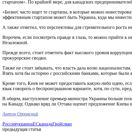
стартапом». По крайней мере, для канадских предпринимателе
«Бизнес часто ищет те стартапы, в которые можно инвестирова
эффективным стартапом может быть Украина, куда мы инвестир
А также отметил, что перспективы для стремительного роста и
Впрочем, если посмотреть правде в глаза, то можно прийти к
Незалежной.
Прежде всего, стоит отметить факт высокого уровня коррупции
прокурорские сводки.
Также не стоит забывать, что власть дала волю националистам
Взять хотя бы историю с российскими банками, которые были а
Кроме того, Киев не может предоставить какую-либо идею, если
язык говорить о беспроигрышном варианте, хотя, по сути, пред
В общем, выступление премьер-министра Украины больше похож
на Канаду. Однако вряд ли Оттава оценит предложение Киева и
Антон Орловский
Россия
украина
ЕС
канада
Гройсман
предыдущая статья