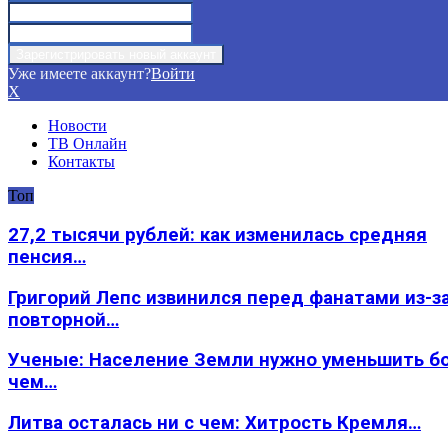
Уже имеете аккаунт?
Войти
X
Новости
ТВ Онлайн
Контакты
Топ
27,2 тысячи рублей: как изменилась средняя
пенсия…
Григорий Лепс извинился перед фанатами из-з
повторной…
Ученые: Население Земли нужно уменьшить б
чем…
Литва осталась ни с чем: Хитрость Кремля…