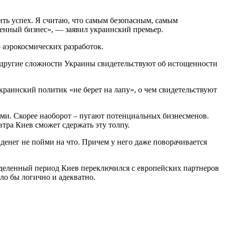
ить успех. Я считаю, что самым безопасным, самым
венный бизнес», — заявил украинский премьер.
о аэрокосмических разработок.
и другие сложности Украины свидетельствуют об истощенности
краинский политик «не берет на лапу», о чем свидетельствуют
вами. Скорее наоборот – пугают потенциальных бизнесменов.
втра Киев сможет сдержать эту толпу.
 денег не пойми на что. Причем у него даже поворачивается
еделенный период Киев переключился с европейских партнеров
ло бы логично и адекватно.