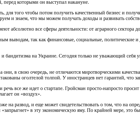
й, перед которыми он выступал накануне.
ть, для того чтобы потом получить качественный бизнес и получ
уем и знаем, что мы можем получать доходы и развивать собст
меют абсолютно все сферы деятельности: от аграрного сектора д
 иным выводам, так как финансовые, социальные, политические 
 и бандитизма на Украине. Сегодня только не уважающий себя у
, а они, в свою очередь, не отличаются миротворческими качест
такованы оголтелой толпой. У иностранцев нет гарантий, что за
 речь все же идет о стартапе. Гройсман просто-напросто просит
лагает он «воздух».
е на развод, и еще может свидетельствовать о том, что на опр
 «запрыгнет» в эту экономическую яму. По крайней мере, это бы