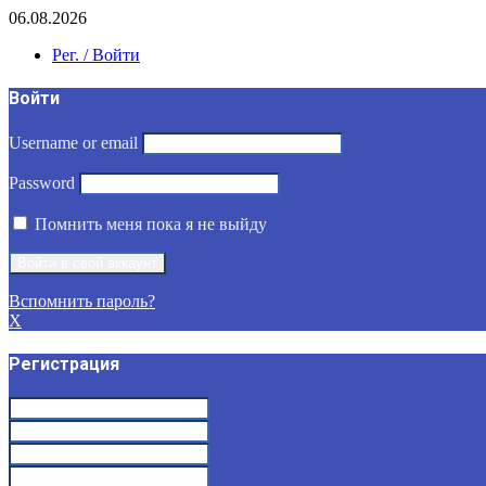
06.08.2026
Рег. / Войти
Войти
Username or email
Password
Помнить меня пока я не выйду
Вспомнить пароль?
X
Регистрация