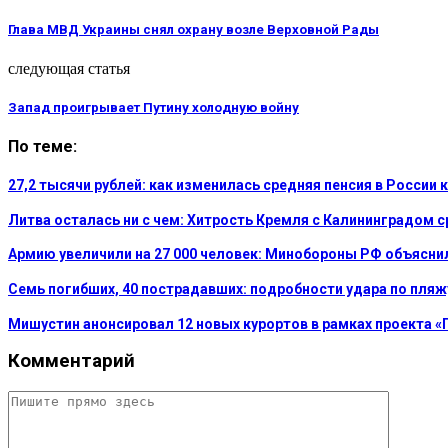
Глава МВД Украины снял охрану возле Верховной Рады
следующая статья
Запад проигрывает Путину холодную войну
По теме:
27,2 тысячи рублей: как изменилась средняя пенсия в России 
Литва осталась ни с чем: Хитрость Кремля с Калининградом 
Армию увеличили на 27 000 человек: Минобороны РФ объясни
Семь погибших, 40 пострадавших: подробности удара по пляж
Мишустин анонсировал 12 новых курортов в рамках проекта «
Комментарий