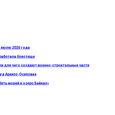
к июлю 2026 года
сработала блестяще
ли для чего создают военно-строительные части
у в Архипо-Осиповке
Пять морей и озеро Байкал»