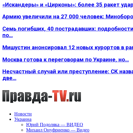
«Искандеры» и «Цирконы»: более 35 ракет уда
Армию увеличили на 27 000 человек: Минобор
Семь погибших, 40 пострадавших: подробности
по…
Мишустин анонсировал 12 новых курортов в р
Москва готова к переговорам по Украине, но…
Несчастный случай или преступление: СК назв
две…
Новости
Украина
Юрий Подоляка — ВИДЕО
Михаил Онуфриенко — Видео