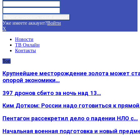
Уже имеете аккаунт?
Войти
X
Новости
ТВ Онлайн
Контакты
Топ
Крупнейшее месторождение золота может ст
опорой экономики…
397 дронов сбито за ночь над 13…
Ким Дотком: России надо готовиться к прямо
Пентагон рассекретил дело о падении НЛО с…
Начальная военная подготовка и новый предм