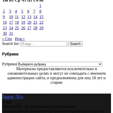
Пн
Вт
Ср
Чт
Пт
Сб
Вс
1
2
3
4
5
6
7
8
9
10
11
12
13
14
15
16
17
18
19
20
21
22
23
24
25
26
27
28
29
30
31
« Сен
Ноя »
Search for:
Search
Рубрики
Рубрики
Материалы предоставляются исключительно в
ознакомительных целях и могут не совпадать с мнением
администрации сайта, и предназначены для лиц 18 лет и
старше
Правда-ТВ.ru
О нас
Правда-ТВ - Дискуссионно политическая
площадка.Использование материалов издания допускается