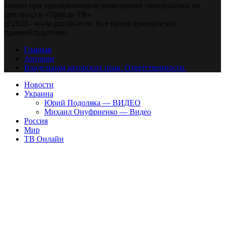
только при одновременном размещении гиперссылки на
оригинал в «Правда-ТВ»
@2023 - www.pravda-tv.ru. Все права принадлежат
правообладателям.
Главная
Авторам
Владельцам авторских прав. Ответственности.
Новости
Украина
Юрий Подоляка — ВИДЕО
Михаил Онуфриенко — Видео
Россия
Мир
ТВ Онлайн