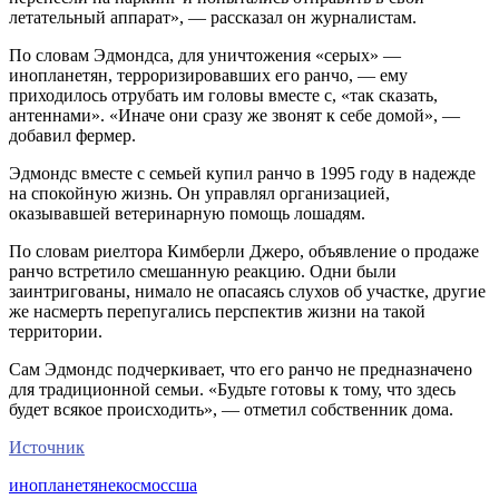
летательный аппарат», — рассказал он журналистам.
По словам Эдмондса, для уничтожения «серых» —
инопланетян, терроризировавших его ранчо, — ему
приходилось отрубать им головы вместе с, «так сказать,
антеннами». «Иначе они сразу же звонят к себе домой», —
добавил фермер.
Эдмондс вместе с семьей купил ранчо в 1995 году в надежде
на спокойную жизнь. Он управлял организацией,
оказывавшей ветеринарную помощь лошадям.
По словам риелтора Кимберли Джеро, объявление о продаже
ранчо встретило смешанную реакцию. Одни были
заинтригованы, нимало не опасаясь слухов об участке, другие
же насмерть перепугались перспектив жизни на такой
территории.
Сам Эдмондс подчеркивает, что его ранчо не предназначено
для традиционной семьи. «Будьте готовы к тому, что здесь
будет всякое происходить», — отметил собственник дома.
Источник
инопланетяне
космос
сша