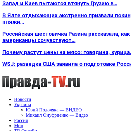
Запад и Киев пытаются втянуть Грузию в…
В Ялте отдыхающих экстренно призвали покин
пляжи…
Российская шестовичка Разина рассказала, как
американцы сочувствуют…
Почему растут цены на мясо: говядина, курица
WSJ: разведка США заявила о подготовке Росс
Новости
Украина
Юрий Подоляка — ВИДЕО
Михаил Онуфриенко — Видео
Россия
Мир
ТВ Онлайн