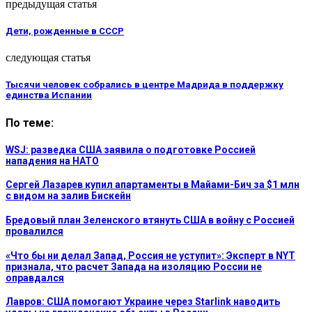
предыдущая статья
Дети, рожденные в СССР
следующая статья
Тысячи человек собрались в центре Мадрида в поддержку
единства Испании
По теме:
WSJ: разведка США заявила о подготовке Россией
нападения на НАТО
Сергей Лазарев купил апартаменты в Майами-Бич за $1 млн
с видом на залив Бискейн
Бредовый план Зеленского втянуть США в войну с Россией
провалился
«Что бы ни делал Запад, Россия не уступит»: Эксперт в NYT
признала, что расчет Запада на изоляцию России не
оправдался
Лавров: США помогают Украине через Starlink наводить