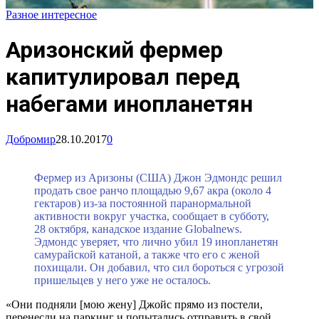
Разное интересное
Аризонский фермер
капитулировал перед
набегами инопланетян
Добромир
28.10.2017
0
Фермер из Аризоны (США) Джон Эдмондс решил
продать свое ранчо площадью 9,67 акра (около 4
гектаров) из-за постоянной паранормальной
активности вокруг участка, сообщает в субботу,
28 октября, канадское издание Globalnews.
Эдмондс уверяет, что лично убил 19 инопланетян
самурайской катаной, а также что его с женой
похищали. Он добавил, что сил бороться с угрозой
пришельцев у него уже не осталось.
«Они подняли [мою жену] Джойс прямо из постели,
перенесли на паркинг и попытались отправить в свой