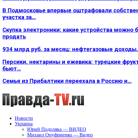
В Подмосковье впервые оштрафовали собстве
участка за…
Скупка электроники: какие устройства можно 
продать
934 млрд руб. за месяц: нефтегазовые доходы
Персики, нектарины и ежевика: турецкие фрук
бьют…
Семья из Прибалтики переехала в Россию и…
Новости
Украина
Юрий Подоляка — ВИДЕО
Михаил Онуфриенко — Видео