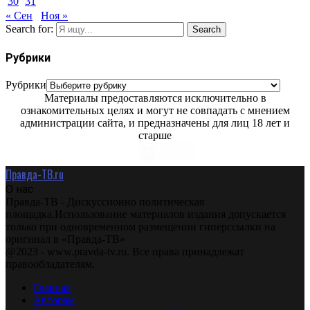
30
31
« Сен
Ноя »
Search for:
Search
Рубрики
Рубрики
Материалы предоставляются исключительно в
ознакомительных целях и могут не совпадать с мнением
администрации сайта, и предназначены для лиц 18 лет и
старше
Правда-ТВ.ru
О нас
Правда-ТВ - Дискуссионно политическая
площадка.Использование материалов издания допускается
только при одновременном размещении гиперссылки на
оригинал в «Правда-ТВ»
@2023 - www.pravda-tv.ru. Все права принадлежат
правообладателям.
Главная
Авторам