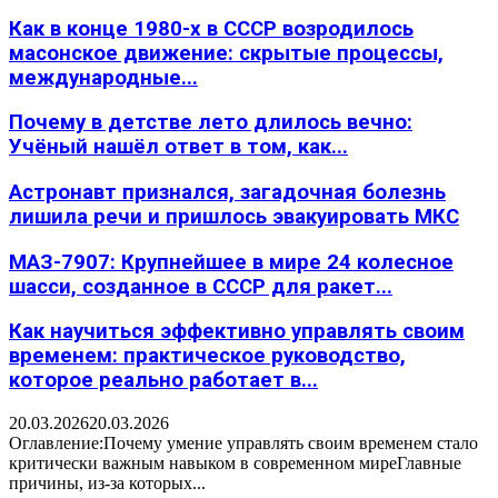
Как в конце 1980-х в СССР возродилось
масонское движение: скрытые процессы,
международные...
Почему в детстве лето длилось вечно:
Учёный нашёл ответ в том, как...
Астронавт признался, загадочная болезнь
лишила речи и пришлось эвакуировать МКС
МАЗ-7907: Крупнейшее в мире 24 колесное
шасси, созданное в СССР для ракет...
Как научиться эффективно управлять своим
временем: практическое руководство,
которое реально работает в...
20.03.2026
20.03.2026
Оглавление:Почему умение управлять своим временем стало
критически важным навыком в современном миреГлавные
причины, из-за которых...