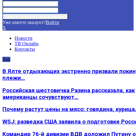
Уже имеете аккаунт?
Войти
X
Новости
ТВ Онлайн
Контакты
Топ
В Ялте отдыхающих экстренно призвали покин
пляжи…
Российская шестовичка Разина рассказала, как
американцы сочувствуют…
Почему растут цены на мясо: говядина, курица
WSJ: разведка США заявила о подготовке Росс
Командир 76-й дивизии ВДВ доложил Путину 