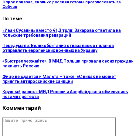
Опрос показал, сколько россиян готовы проголосовать за
Собчак
По теме:
«Иван Сусанин» вместо €1,3 трлн: Захарова ответила на
польские требования репараций
Передумали: Великобритания отказалась от планов
отправлять европейских военных на Украину
«Быстрее уезжайте»: В МИД Польши призвали своих граждан
покинуть Россию
Фицо не сдается и Мальта – тоже: ЕС никак не может
принять антироссийские санкции
Крупный раскол: МИД России и Азербайджана обменялись
нотами протеста
Комментарий