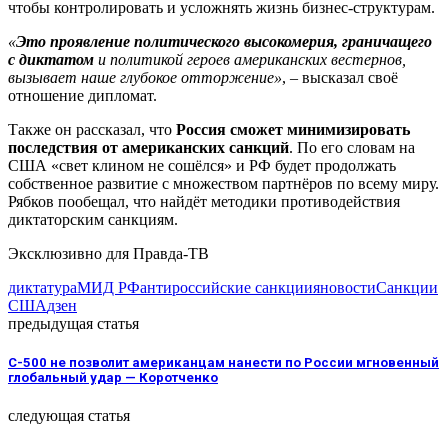
чтобы контролировать и усложнять жизнь бизнес-структурам.
«
Это проявление политического высокомерия, граничащего
с диктатом
и политикой героев американских вестернов,
вызывает наше глубокое отторжение»
, – высказал своё
отношение дипломат.
Также он рассказал, что
Россия сможет минимизировать
последствия от американских санкций
. По его словам на
США «свет клином не сошёлся» и РФ будет продолжать
собственное развитие с множеством партнёров по всему миру.
Рябков пообещал, что найдёт методики противодействия
диктаторским санкциям.
Эксклюзивно для Правда-ТВ
диктатура
МИД РФ
антироссийские санкции
яновости
Санкции
США
дзен
предыдущая статья
С-500 не позволит американцам нанести по России мгновенный
глобальный удар — Коротченко
следующая статья