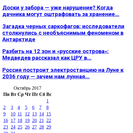
Доски у забора — уже нарушение? Когда
дачника могут оштрафовать за хранение...
Загадка черных саркофагов: исследователи
столкнулись с необъяснимым феноменом в
Антарктиде
Разбить на 12 зон и «русские острова»:
Медведев рассказал как ЦРУ в...
Россия построит электростанцию на Луне к
2036 году — зачем нам лунная...
Октябрь 2017
Пн
Вт
Ср
Чт
Пт
Сб
Вс
1
2
3
4
5
6
7
8
9
10
11
12
13
14
15
16
17
18
19
20
21
22
23
24
25
26
27
28
29