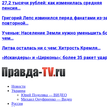
27,2 тысячи рублей: как изменилась средняя
пенсия…
Григорий Лепс извинился перед фанатами из-з
повторной…
Ученые: Население Земли нужно уменьшить б
чем…
Литва осталась ни с чем: Хитрость Кремля…
«Искандеры» и «Цирконы»: более 35 ракет уда
Новости
Украина
Юрий Подоляка — ВИДЕО
Михаил Онуфриенко — Видео
Россия