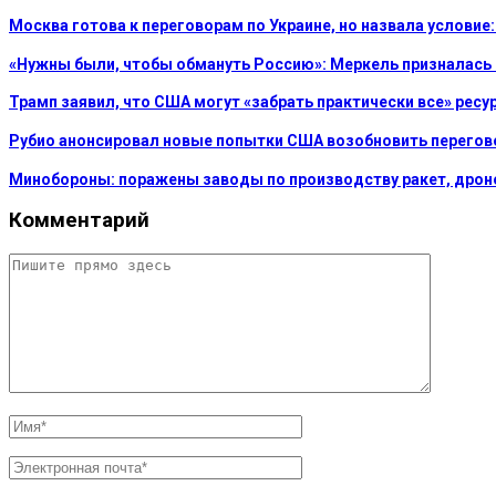
Москва готова к переговорам по Украине, но назвала услови
«Нужны были, чтобы обмануть Россию»: Меркель призналась
Трамп заявил, что США могут «забрать практически все» рес
Рубио анонсировал новые попытки США возобновить перегов
Минобороны: поражены заводы по производству ракет, дроно
Комментарий