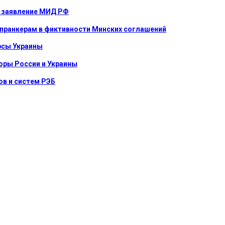
е: заявление МИД РФ
 пранкерам в фиктивности Минских соглашений
урсы Украины
оры России и Украины
в и систем РЭБ