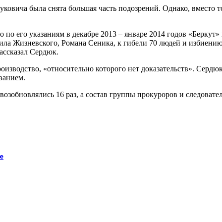
овича была снята большая часть подозрений. Однако, вместо т
о по его указаниям в декабре 2013 – январе 2014 годов «Беркут
ила Жизневского, Романа Сеника, к гибели 70 людей и избиени
ассказал Сердюк.
оизводство, «относительно которого нет доказательств». Сердюк
ванием.
возобновлялись 16 раз, а состав группы прокуроров и следовател
е