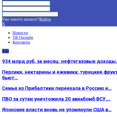
Уже имеете аккаунт?
Войти
X
Новости
ТВ Онлайн
Контакты
Топ
934 млрд руб. за месяц: нефтегазовые доходы
Персики, нектарины и ежевика: турецкие фрук
бьют…
Семья из Прибалтики переехала в Россию и…
ПВО за сутки уничтожила 20 авиабомб ВСУ,…
Японские власти вновь не упомянули США в…