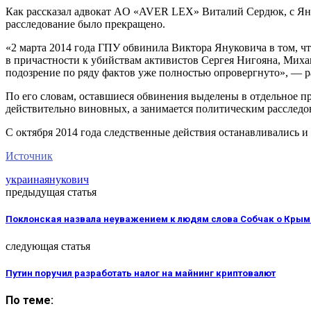
Как рассказал адвокат AO «AVER LEX» Виталий Сердюк, с Янук
расследование было прекращено.
«2 марта 2014 года ГПУ обвинила Виктора Януковича в том, чт
в причастности к убийствам активистов Сергея Нигояна, Миха
подозрение по ряду фактов уже полностью опровергнуто», — р
По его словам, оставшиеся обвинения выделены в отдельное пр
действительно виновных, а занимается политическим расследо
С октября 2014 года следственные действия останавливались и 
Источник
украина
янукович
предыдущая статья
Поклонская назвала неуважением к людям слова Собчак о Крым
следующая статья
Путин поручил разработать налог на майнинг криптовалют
По теме: