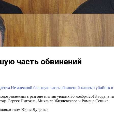
шую часть обвинений
идента Незалежной большую часть обвинений касаемо убийств и 
дозреваемым в разгоне митингующих 30 ноября 2013 года, а такж
 года Сергея Нигояна, Михаила Жизневского и Романа Сеника.
уководством Юрия Луценко.