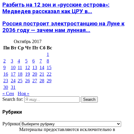
Разбить на 12 зон и «русские острова»:
Медведев рассказал как ЦРУ в...
Россия построит электростанцию на Луне к
2036 году — зачем нам лунная...
Октябрь 2017
Пн
Вт
Ср
Чт
Пт
Сб
Вс
1
2
3
4
5
6
7
8
9
10
11
12
13
14
15
16
17
18
19
20
21
22
23
24
25
26
27
28
29
30
31
« Сен
Ноя »
Search for:
Search
Рубрики
Рубрики
Материалы предоставляются исключительно в