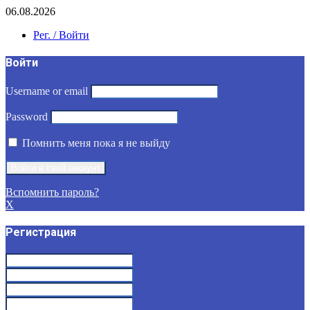
06.08.2026
Рег. / Войти
Войти
Username or email
Password
Помнить меня пока я не выйду
Вспомнить пароль?
X
Регистрация