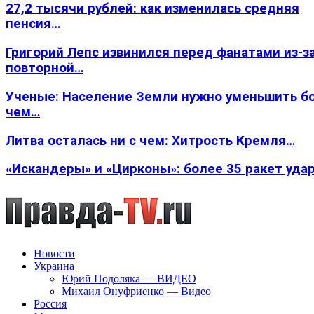
27,2 тысячи рублей: как изменилась средняя
пенсия…
Григорий Лепс извинился перед фанатами из-з
повторной…
Ученые: Население Земли нужно уменьшить б
чем…
Литва осталась ни с чем: Хитрость Кремля…
«Искандеры» и «Цирконы»: более 35 ракет уда
Новости
Украина
Юрий Подоляка — ВИДЕО
Михаил Онуфриенко — Видео
Россия