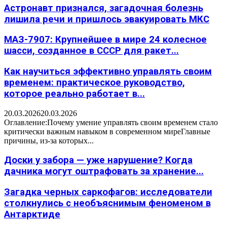
Астронавт признался, загадочная болезнь
лишила речи и пришлось эвакуировать МКС
МАЗ-7907: Крупнейшее в мире 24 колесное
шасси, созданное в СССР для ракет...
Как научиться эффективно управлять своим
временем: практическое руководство,
которое реально работает в...
20.03.2026
20.03.2026
Оглавление:Почему умение управлять своим временем стало
критически важным навыком в современном миреГлавные
причины, из-за которых...
Доски у забора — уже нарушение? Когда
дачника могут оштрафовать за хранение...
Загадка черных саркофагов: исследователи
столкнулись с необъяснимым феноменом в
Антарктиде