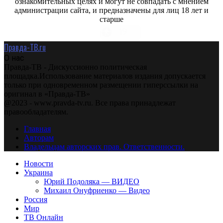
ознакомительных целях и могут не совпадать с мнением
администрации сайта, и предназначены для лиц 18 лет и
старше
Правда-ТВ.ru
О нас
Правда-ТВ - Дискуссионно политическая
площадка.Использование материалов издания допускается
только при одновременном размещении гиперссылки на
оригинал в «Правда-ТВ»
@2023 - www.pravda-tv.ru. Все права принадлежат
правообладателям.
Главная
Авторам
Владельцам авторских прав. Ответственности.
Новости
Украина
Юрий Подоляка — ВИДЕО
Михаил Онуфриенко — Видео
Россия
Мир
ТВ Онлайн