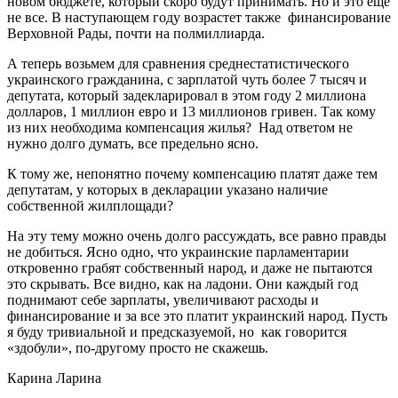
новом бюджете, который скоро будут принимать. Но и это еще
не все. В наступающем году возрастет также финансирование
Верховной Рады, почти на полмиллиарда.
А теперь возьмем для сравнения среднестатистического
украинского гражданина, с зарплатой чуть более 7 тысяч и
депутата, который задекларировал в этом году 2 миллиона
долларов, 1 миллион евро и 13 миллионов гривен. Так кому
из них необходима компенсация жилья? Над ответом не
нужно долго думать, все предельно ясно.
К тому же, непонятно почему компенсацию платят даже тем
депутатам, у которых в декларации указано наличие
собственной жилплощади?
На эту тему можно очень долго рассуждать, все равно правды
не добиться. Ясно одно, что украинские парламентарии
откровенно грабят собственный народ, и даже не пытаются
это скрывать. Все видно, как на ладони. Они каждый год
поднимают себе зарплаты, увеличивают расходы и
финансирование и за все это платит украинский народ. Пусть
я буду тривиальной и предсказуемой, но как говорится
«здобули», по-другому просто не скажешь.
Карина Ларина