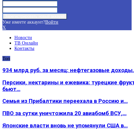
Уже имеете аккаунт?
Войти
X
Новости
ТВ Онлайн
Контакты
Топ
934 млрд руб. за месяц: нефтегазовые доходы
Персики, нектарины и ежевика: турецкие фрук
бьют…
Семья из Прибалтики переехала в Россию и…
ПВО за сутки уничтожила 20 авиабомб ВСУ,…
Японские власти вновь не упомянули США в…