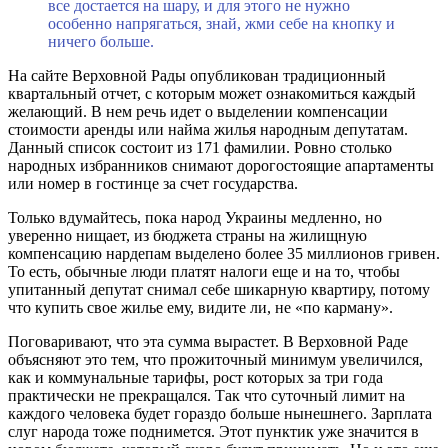
все достается на шару, и для этого не нужно
особенно напрягаться, знай, жми себе на кнопку и
ничего больше.
На сайте Верховной Рады опубликован традиционный
квартальный отчет, с которым может ознакомиться каждый
желающий. В нем речь идет о выделении компенсации
стоимости аренды или найма жилья народным депутатам.
Данный список состоит из 171 фамилии. Ровно столько
народных избранников снимают дорогостоящие апартаменты
или номер в гостинце за счет государства.
Только вдумайтесь, пока народ Украины медленно, но
уверенно нищает, из бюджета страны на жилищную
компенсацию нардепам выделено более 35 миллионов гривен.
То есть, обычные люди платят налоги еще и на то, чтобы
упитанный депутат снимал себе шикарную квартиру, потому
что купить свое жилье ему, видите ли, не «по карману».
Поговаривают, что эта сумма вырастет. В Верховной Раде
объясняют это тем, что прожиточный минимум увеличился,
как и коммунальные тарифы, рост которых за три года
практически не прекращался. Так что суточный лимит на
каждого человека будет гораздо больше нынешнего. Зарплата
слуг народа тоже поднимется. Этот пунктик уже значится в