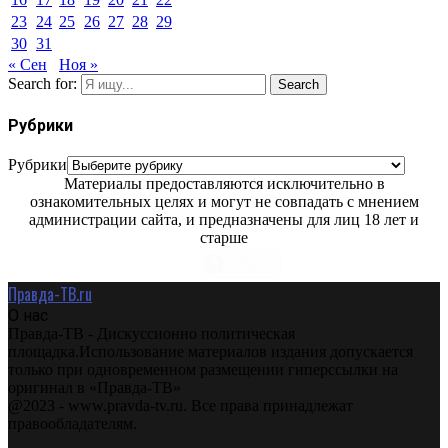
23
24
25
26
27
28
29
30
31
« Сен
Ноя »
Search for:
Search
Рубрики
Рубрики
Материалы предоставляются исключительно в
ознакомительных целях и могут не совпадать с мнением
администрации сайта, и предназначены для лиц 18 лет и
старше
Правда-ТВ.ru
О нас
Правда-ТВ - Дискуссионно политическая
площадка.Использование материалов издания допускается
только при одновременном размещении гиперссылки на
оригинал в «Правда-ТВ»
@2023 - www.pravda-tv.ru. Все права принадлежат
правообладателям.