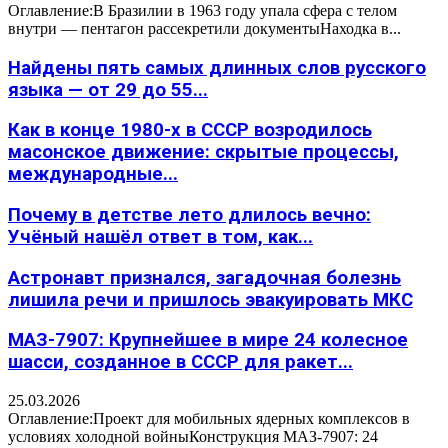
Оглавление:В Бразилии в 1963 году упала сфера с телом
внутри — пентагон рассекретили документыНаходка в...
Найдены пять самых длинных слов русского
языка — от 29 до 55...
Как в конце 1980-х в СССР возродилось
масонское движение: скрытые процессы,
международные...
Почему в детстве лето длилось вечно:
Учёный нашёл ответ в том, как...
Астронавт признался, загадочная болезнь
лишила речи и пришлось эвакуировать МКС
МАЗ-7907: Крупнейшее в мире 24 колесное
шасси, созданное в СССР для ракет...
25.03.2026
Оглавление:Проект для мобильных ядерных комплексов в
условиях холодной войныКонструкция МАЗ-7907: 24