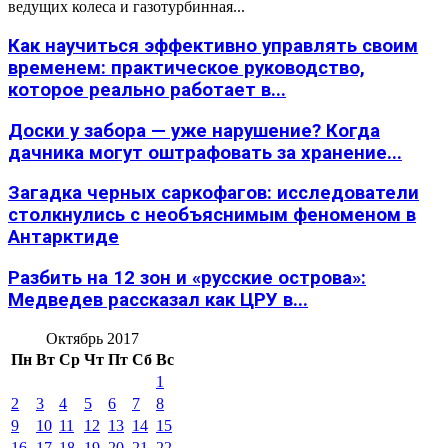
ведущих колеса и газотурбинная...
Как научиться эффективно управлять своим
временем: практическое руководство,
которое реально работает в...
Доски у забора — уже нарушение? Когда
дачника могут оштрафовать за хранение...
Загадка черных саркофагов: исследователи
столкнулись с необъяснимым феноменом в
Антарктиде
Разбить на 12 зон и «русские острова»:
Медведев рассказал как ЦРУ в...
Октябрь 2017
Пн
Вт
Ср
Чт
Пт
Сб
Вс
1
2
3
4
5
6
7
8
9
10
11
12
13
14
15
16
17
18
19
20
21
22