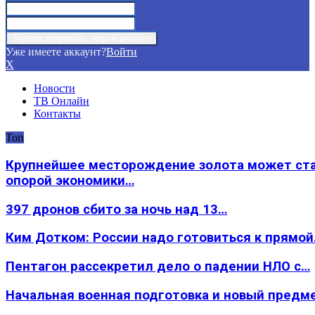
Уже имеете аккаунт?
Войти
X
Новости
ТВ Онлайн
Контакты
Топ
Крупнейшее месторождение золота может ст
опорой экономики…
397 дронов сбито за ночь над 13…
Ким Дотком: России надо готовиться к прямо
Пентагон рассекретил дело о падении НЛО с…
Начальная военная подготовка и новый предм