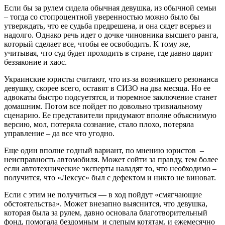
Если бы за рулем сидела обычная девушка, из обычной семьи
– тогда со стопроцентной уверенностью можно было бы
утверждать, что ее судьба предрешена, и она сядет всерьез и
надолго. Однако речь идет о дочке чиновника высшего ранга,
который сделает все, чтобы ее освободить. К тому же,
учитывая, что суд будет проходить в стране, где давно царит
беззаконие и хаос.
Украинские юристы считают, что из-за возникшего резонанса
девушку, скорее всего, оставят в СИЗО на два месяца. Но ее
адвокаты быстро подсуетятся, и тюремное заключение станет
домашним. Потом все пойдет по довольно тривиальному
сценарию. Ее представители придумают вполне объяснимую
версию, мол, потеряла сознание, стало плохо, потеряла
управление – да все что угодно.
Еще один вполне годный вариант, по мнению юристов –
неисправность автомобиля. Может сойти за правду, тем более
если автотехнические эксперты наладят то, что необходимо –
получится, что «Лексус» был с дефектом и никто не виноват.
Если с этим не получиться — в ход пойдут «смягчающие
обстоятельства». Может внезапно выяснится, что девушка,
которая была за рулем, давно основала благотворительный
фонд, помогала бездомным и слепым котятам, и ежемесячно