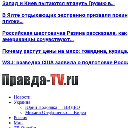
Запад и Киев пытаются втянуть Грузию в…
В Ялте отдыхающих экстренно призвали покин
пляжи…
Российская шестовичка Разина рассказала, как
американцы сочувствуют…
Почему растут цены на мясо: говядина, курица
WSJ: разведка США заявила о подготовке Росс
Новости
Украина
Юрий Подоляка — ВИДЕО
Михаил Онуфриенко — Видео
Россия
Мир
ТВ Онлайн