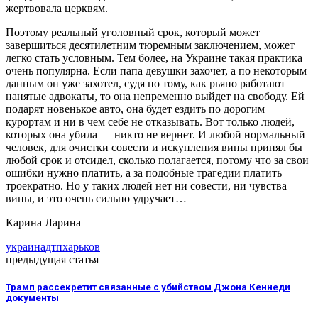
жертвовала церквям.
Поэтому реальный уголовный срок, который может
завершиться десятилетним тюремным заключением, может
легко стать условным. Тем более, на Украине такая практика
очень популярна. Если папа девушки захочет, а по некоторым
данным он уже захотел, судя по тому, как рьяно работают
нанятые адвокаты, то она непременно выйдет на свободу. Ей
подарят новенькое авто, она будет ездить по дорогим
курортам и ни в чем себе не отказывать. Вот только людей,
которых она убила — никто не вернет. И любой нормальный
человек, для очистки совести и искупления вины принял бы
любой срок и отсидел, сколько полагается, потому что за свои
ошибки нужно платить, а за подобные трагедии платить
троекратно. Но у таких людей нет ни совести, ни чувства
вины, и это очень сильно удручает…
Карина Ларина
украина
дтп
харьков
предыдущая статья
Трамп рассекретит связанные с убийством Джона Кеннеди
документы