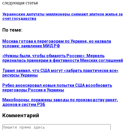
следующая статья
Украинские депутаты-миллионеры снимают элитное жилье за
счет государства
По теме:
Москва готова к переговорам по Украине, но назвала
условие: заявление МИД РФ
«Нужны были, чтобы обмануть Россию»: Меркель
призналась пранкерам в фиктивности Минских соглашений
Трамп заявил, что США могут «забрать практически все»
ресурсы Украины
Рубио анонсировал новые попытки США возобновить
переговоры России и Украины
Минобороны: поражены заводы по производству ракет,
дронов и систем РЭБ
Комментарий