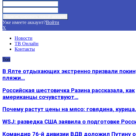
Уже имеете аккаунт?
Войти
X
Новости
ТВ Онлайн
Контакты
Топ
В Ялте отдыхающих экстренно призвали покин
пляжи…
Российская шестовичка Разина рассказала, как
американцы сочувствуют…
Почему растут цены на мясо: говядина, курица
WSJ: разведка США заявила о подготовке Росс
Командир 76-й дивизии ВДВ доложил Путину 