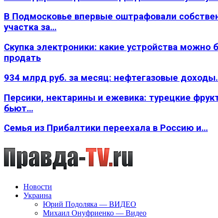
В Подмосковье впервые оштрафовали собстве
участка за…
Скупка электроники: какие устройства можно 
продать
934 млрд руб. за месяц: нефтегазовые доходы
Персики, нектарины и ежевика: турецкие фрук
бьют…
Семья из Прибалтики переехала в Россию и…
Новости
Украина
Юрий Подоляка — ВИДЕО
Михаил Онуфриенко — Видео