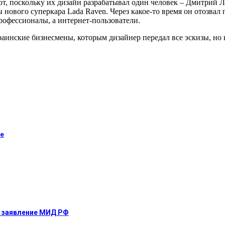
ют, поскольку их дизайн разрабатывал один человек – Дмитрий Ла
нового суперкара Lada Raven. Через какое-то время он отозвал 
рофессионалы, а интернет-пользователи.
раинские бизнесмены, которым дизайнер передал все эскизы, но 
не
е: заявление МИД РФ