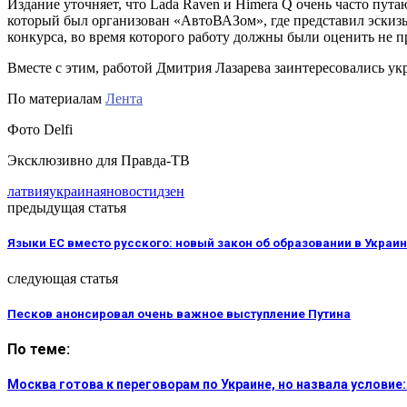
Издание уточняет, что Lada Raven и Himera Q очень часто пута
который был организован «АвтоВАЗом», где представил эскизы 
конкурса, во время которого работу должны были оценить не п
Вместе с этим, работой Дмитрия Лазарева заинтересовались ук
По материалам
Лента
Фото Delfi
Эксклюзивно для Правда-ТВ
латвия
украина
яновости
дзен
предыдущая статья
Языки ЕС вместо русского: новый закон об образовании в Украи
следующая статья
Песков анонсировал очень важное выступление Путина
По теме:
Москва готова к переговорам по Украине, но назвала услови