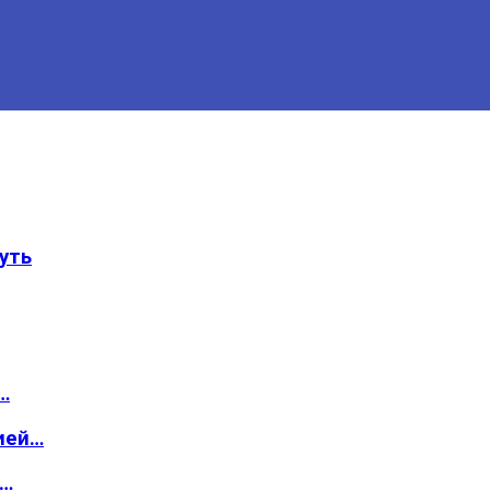
уть
…
ией…
о…