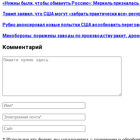
«Нужны были, чтобы обмануть Россию»: Меркель призналась
Трамп заявил, что США могут «забрать практически все» рес
Рубио анонсировал новые попытки США возобновить перегов
Минобороны: поражены заводы по производству ракет, дроно
Комментарий
* Используя эту форму, вы соглашаетесь с хранением и обрабо