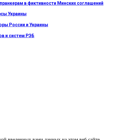
 пранкерам в фиктивности Минских соглашений
урсы Украины
оры России и Украины
в и систем РЭБ
ткой введенных вами данных на этом веб-сайте.