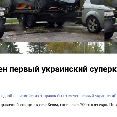
ен первый украинский супер
 на одной из латвийских заправок был замечен первый украинский
равочной станции в селе Кевва, составляет 700 тысяч евро. По 