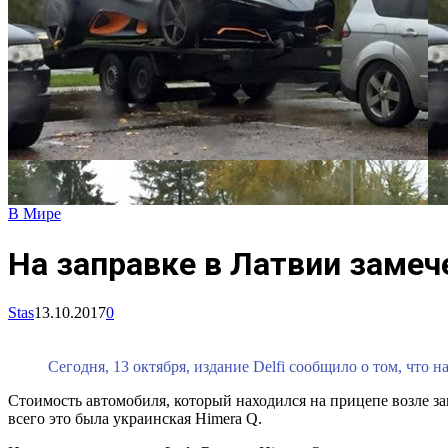
В Мире
На заправке в Латвии замеч
Stas
13.10.2017
0
Сегодня, 13 октября, издание Delfi сообщило о том, что
Стоимость автомобиля, который находился на прицепе возле зап
всего это была украинская Himera Q.